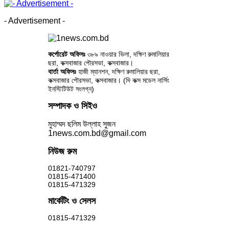
- Advertisement -
কর্পোরেট অফিসঃ
৩৮৯ নাওয়ার ভিলা, দক্ষিণ রুমালিয়ার
ছরা, কক্সবাজার পৌরসভা, কক্সবাজার।
বার্তা অফিসঃ
হাজী ম্যানশন, দক্ষিণ রুমালিয়ার ছরা,
কক্সবাজার পৌরসভা, কক্সবাজার। (দি কক্স মডেল নার্সিং
ইনস্টিটিউট সংলগ্ন)
সম্পাদক ও সিইও
মুহাম্মদ ছলিম উল্লাহ সুজন
1news.com.bd@gmail.com
নিউজ রুম
01821-740797
01815-471400
01815-471329
মার্কেটিং ও সেলস
01815-471329