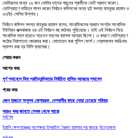
ভোটারদের মধ্যে ২৯ জন ভোটার তাদের পছন্দের প্রার্থীকে ভোট প্রদান করেন।
ভোটগ্রহণে দায়িত্ব পালন করেন নির্বাচন কমিশনের অন্য দুই সদস্য মাহবুবর রহমান ও
এএইচ সেলিম উল্লাহ।
নির্বাচন কমিশন সদস্য মাহবুবর রহমান বলেন, সাংবাদিকদের প্রধান সংগঠন সাংবাদিক
ইউনিয়ন কক্সবাজার এর এই নির্বাচন বহু কাঠখড় পুড়িয়েছে। তাই এই নির্বাচন নিয়ে
সাংবাদিক মহল ছাড়াও সচেতন মহলের ব্যাপক আগ্রহ ছিলো। এ কারণে ভোটগ্রহণে
কঠোর নিরাপত্তা জোরদার করা। মোতায়েন করা পুলিশ ফোর্স। প্রেসক্লাব আঙিনায়
স্থাপন করা হয় সিসি ক্যামেরা।
শেয়ার করুন
আগের খবর
পূর্ণ প্যানেলে বিনা প্রতিদ্বন্দ্বিতায় নির্বাচিত হাসিম-আনছার প্যানেল
পরের খবর
জেল হাজতে অসুস্থ মোশাররফ, দেশবাসীর কাছে দোয়া চেয়েছে পরিবার
আরও খবর জানতে
লেখক থেকে আরো
সর্বশেষ
ইরানি ক্ষেপণাস্ত্রের অপেক্ষায় ইসরাইল; বৈরুত হামলার পর বাড়ছে উত্তেজনা
সর্বশেষ