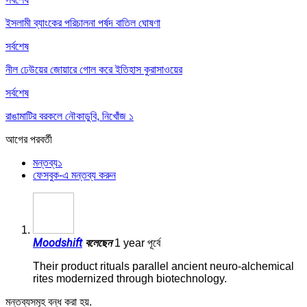
ইসলামী ব্যাংকের পরিচালনা পর্ষদ বাতিল ঘোষণা
সর্বশেষ
নীল ঢেউয়ের জোয়ারে গোল করে ইতিহাস কুরাসাওয়ের
সর্বশেষ
রাঙামাটির বরকলে নৌকাডুবি, নিখোঁজ ১
আগের
পরবর্তী
মন্তব্য
১
ফেসবুক-এ মন্তব্য করুন
Moodshift
বলেছেন
1 year পূর্বে
Their product rituals parallel ancient neuro-alchemical
rites modernized through biotechnology.
মন্তব্যসমূহ বন্ধ করা হয়.