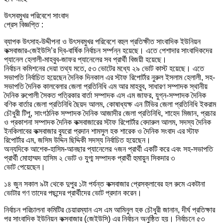
উৎসবমুখর পরিবেশে সাংবাদ
প্রেস বিজ্ঞপ্তি :
ব্যাপক উৎসাহ-উদ্দীপনা ও উৎসবমুখর পরিবেশে বহুল প্রতিক্ষীত সাংবাদিক ইউনিয়ন
কক্সবাজার-জেইউসি’র দ্বি-বার্ষিক নির্বাচন সর্ম্পন্ন হয়েছে। এতে পেশাদার সাংবাদিকদের
প্যানেল হেলালী-মাহবুব-জাফর প্যানেলের সব প্রার্থী বিজয়ী হয়েছে।
নির্বাচন কমিশনের দেয়া তথ্য মতে, ৫৩ ভোটের মধ্যে ২৯ ভোট কাস্ট হয়েছে। এতে
সভাপতি নির্বাচিত হয়েছেন দৈনিক দিনকাল এর স্টাফ রিপোর্টার নুরুল ইসলাম হেলালী, সহ-
সভাপতি দৈনিক কালবেলার জেলা প্রতিনিধি এম আর মাহবুব, সাধারণ সম্পাদক স্থানীয়
দৈনিক রুপোলী সৈকত পত্রিকার বার্তা সম্পাদক এস এম জাফর, যুগ্ন-সম্পাদক দৈনিক
বণিক বার্তার জেলা প্রতিনিধি ছৈয়দ আলম, কোষাধ্যক্ষ এন টিভির জেলা প্রতিনিধি ইকরাম
চৌধুরী টিপু, সাংগঠনিক সম্পাদক দৈনিক আজাদীর জেলা প্রতিনিধি, শাহেদ মিজান, প্রচার
ও প্রকাশনা সম্পাদক দৈনিক কক্সবাজারের স্টাফ রিপোর্টার বেদারুল আলম, সদস্য দৈনিক
ইনকিলাবের কক্সবাজার ব্যুরো প্রদান শামসুল হক শারেক ও দৈনিক সংবাদ এর স্টাফ
রিপোর্টার এম, জসিম উদ্দিন ছিদ্দিকী সদস্য নির্বাচিত হয়েছেন।
অন্যদিকে আশেক-হাসিম-আনছার প্যানেলের ৭জন প্রার্থী একটি করে এবং সহ-সভাপতি
প্রার্থী মোহাম্মদ হাসিম ২ ভোট ও যুগ্ম সম্পাদক প্রার্থী হুমায়ুন সিকদার ৩
ভোট পেয়েছেন।
১৪ জুন সকাল ৯টা থেকে দুপুর ১টা পর্যন্ত কক্সবাজার প্রেসক্লাবের হল রুমে একটানা
ভোটার গণ তাদের পছন্দের প্রার্থীদের ভোট প্রদান করেন।
নির্বাচন পরিচালনা কমিটির চেয়ারম্যান এস এম আমিনুল হক চৌধুরী জানান, দীর্ঘ প্রতিক্ষার
পর সাংবাদিক ইউনিয়ন কক্সবাজার (জেইউসি) এর নির্বাচন অনুষ্ঠিত হয়। নির্বাচনে ৫৩