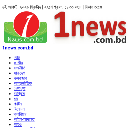
৬ই আগস্ট, ২০২৬ খ্রিস্টাব্দ | ২২শে শ্রাবণ, ১৪৩৩ বঙ্গাব্দ | বিকাল ৩:৫৪
1news.com.bd -
হোম
জাতীয়
রাজনীতি
সারাদেশ
কক্সবাজার
আন্তর্জাতিক
খেলাধুলা
চট্টগ্রাম
ধর্ম
পর্যটন
বিনোদন
ক্যারিয়ার
আইন-আদালত
আরও