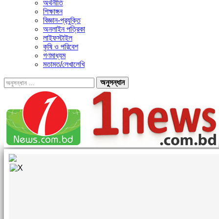
অর্থনীতি
শিক্ষাঙ্গন
বিজ্ঞান-প্রযুক্তি
অনলাইন পত্রিকা
লাইফস্টাইল
কৃষি ও পরিবেশ
গণমাধ্যম
মতামত/লেখালেখি