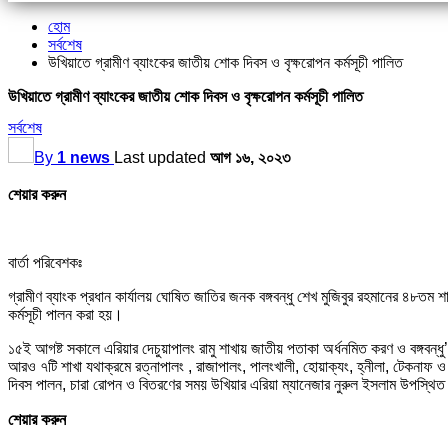
হোম
সর্বশেষ
উখিয়াতে গ্রামীণ ব্যাংকের জাতীয় শোক দিবস ও বৃক্ষরোপন কর্মসূচী পালিত
উখিয়াতে গ্রামীণ ব্যাংকের জাতীয় শোক দিবস ও বৃক্ষরোপন কর্মসূচী পালিত
সর্বশেষ
By
1 news
Last updated
আগ ১৬, ২০২৩
শেয়ার করুন
বার্তা পরিবেশকঃ
গ্রামীণ ব্যাংক প্রধান কার্যালয় ঘোষিত জাতির জনক বঙ্গবন্ধু শেখ মুজিবুর রহমানের ৪৮তম
কর্মসূচী পালন করা হয়।
১৫ই আগষ্ট সকালে এরিয়ার দেচুয়াপালং রামু শাখায় জাতীয় পতাকা অর্ধনমিত করণ ও বঙ্গবন্
আরও ৭টি শাখা যথাক্রমে রত্নাপালং , রাজাপালং, পালংখালী, হোয়াক্যং, হ্নীলা, টেকনাফ 
দিবস পালন, চারা রোপন ও বিতরণের সময় উখিয়ার এরিয়া ম্যানেজার নুরুল ইসলাম উপস্থিত ছ
শেয়ার করুন