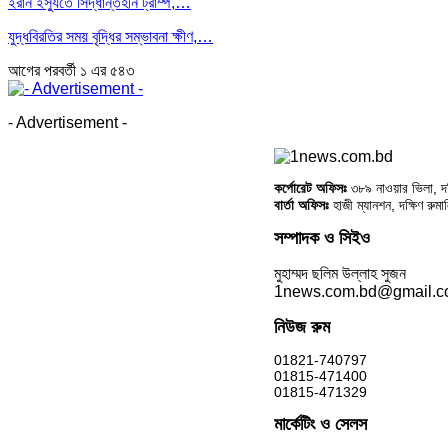
ইরান ইস্যুতে সিদ্ধান্তহীন ট্রাম্প,…
যুদ্ধবিরতির সময় বৃদ্ধির সম্ভাবনা ক্ষীণ,…
আগের
পরবর্তী
১ এর ৫৪৩
- Advertisement -
কর্পোরেট অফিসঃ
৩৮৯ নাওয়ার ভিলা, দক্
বার্তা অফিসঃ
হাজী ম্যানশন, দক্ষিণ রুম
সম্পাদক ও সিইও
মুহাম্মদ ছলিম উল্লাহ সুজন
1news.com.bd@gmail.
নিউজ রুম
01821-740797
01815-471400
01815-471329
মার্কেটিং ও সেলস