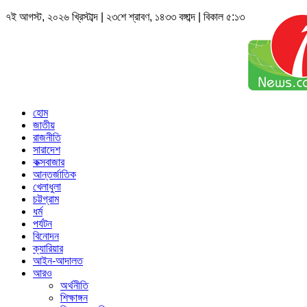
৭ই আগস্ট, ২০২৬ খ্রিস্টাব্দ | ২৩শে শ্রাবণ, ১৪৩৩ বঙ্গাব্দ | বিকাল ৫:১৩
হোম
জাতীয়
রাজনীতি
সারাদেশ
কক্সবাজার
আন্তর্জাতিক
খেলাধুলা
চট্টগ্রাম
ধর্ম
পর্যটন
বিনোদন
ক্যারিয়ার
আইন-আদালত
আরও
অর্থনীতি
শিক্ষাঙ্গন