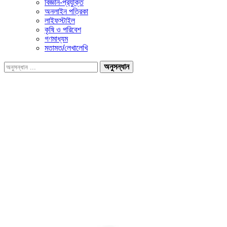
বিজ্ঞান-প্রযুক্তি
অনলাইন পত্রিকা
লাইফস্টাইল
কৃষি ও পরিবেশ
গণমাধ্যম
মতামত/লেখালেখি