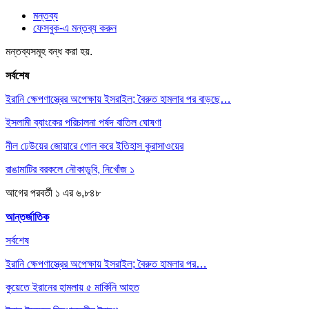
মন্তব্য
ফেসবুক-এ মন্তব্য করুন
মন্তব্যসমূহ বন্ধ করা হয়.
সর্বশেষ
ইরানি ক্ষেপণাস্ত্রের অপেক্ষায় ইসরাইল; বৈরুত হামলার পর বাড়ছে…
ইসলামী ব্যাংকের পরিচালনা পর্ষদ বাতিল ঘোষণা
নীল ঢেউয়ের জোয়ারে গোল করে ইতিহাস কুরাসাওয়ের
রাঙামাটির বরকলে নৌকাডুবি, নিখোঁজ ১
আগের
পরবর্তী
১ এর ৬,৮৪৮
আন্তর্জাতিক
সর্বশেষ
ইরানি ক্ষেপণাস্ত্রের অপেক্ষায় ইসরাইল; বৈরুত হামলার পর…
কুয়েতে ইরানের হামলায় ৫ মার্কিনি আহত