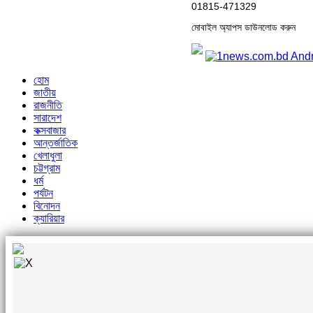
01815-471329
মোবাইল অ্যাপস ডাউনলোড করুন
হোম
জাতীয়
রাজনীতি
সারাদেশ
কক্সবাজার
আন্তর্জাতিক
খেলাধুলা
চট্টগ্রাম
ধর্ম
পর্যটন
বিনোদন
ক্যারিয়ার