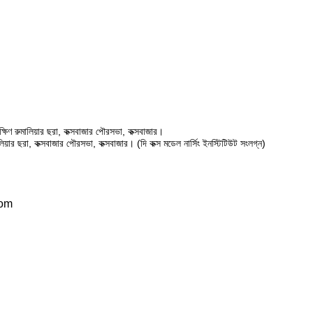
ষিণ রুমালিয়ার ছরা, কক্সবাজার পৌরসভা, কক্সবাজার।
ালিয়ার ছরা, কক্সবাজার পৌরসভা, কক্সবাজার। (দি কক্স মডেল নার্সিং ইনস্টিটিউট সংলগ্ন)
com