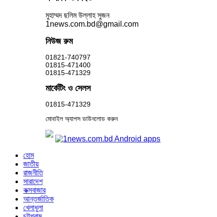
মুহাম্মদ ছলিম উল্লাহ সুজন
1news.com.bd@gmail.com
নিউজ রুম
01821-740797
01815-471400
01815-471329
মার্কেটিং ও সেলস
01815-471329
মোবাইল অ্যাপস ডাউনলোড করুন
হোম
জাতীয়
রাজনীতি
সারাদেশ
কক্সবাজার
আন্তর্জাতিক
খেলাধুলা
চট্টগ্রাম