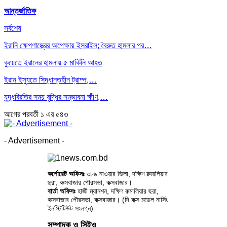
আন্তর্জাতিক
সর্বশেষ
ইরানি ক্ষেপণাস্ত্রের অপেক্ষায় ইসরাইল; বৈরুত হামলার পর…
কুয়েতে ইরানের হামলায় ৫ মার্কিনি আহত
ইরান ইস্যুতে সিদ্ধান্তহীন ট্রাম্প,…
যুদ্ধবিরতির সময় বৃদ্ধির সম্ভাবনা ক্ষীণ,…
আগের
পরবর্তী
১ এর ৫৪৩
- Advertisement -
কর্পোরেট অফিসঃ
৩৮৯ নাওয়ার ভিলা, দক্ষিণ রুমালিয়ার
ছরা, কক্সবাজার পৌরসভা, কক্সবাজার।
বার্তা অফিসঃ
হাজী ম্যানশন, দক্ষিণ রুমালিয়ার ছরা,
কক্সবাজার পৌরসভা, কক্সবাজার। (দি কক্স মডেল নার্সিং
ইনস্টিটিউট সংলগ্ন)
সম্পাদক ও সিইও