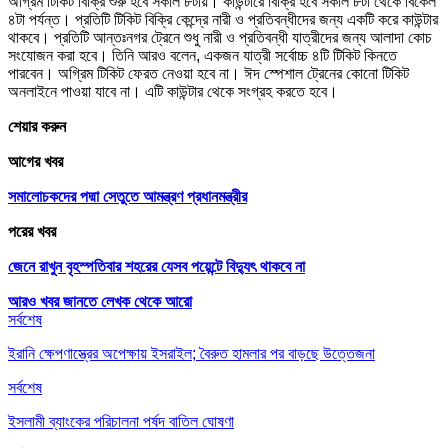
অগ্রিম টিকিট বিক্রি শুরু হবে সকাল ৮টায়। কাউন্টারে বিক্রি হবে সকাল ৮টা থেকে বিকেল
৪টা পর্যন্ত। প্রতিটি টিকিট বিক্রি কেন্দ্রে নারী ও প্রতিবন্ধীদের জন্য একটি করে কাউন্টার
থাকবে। প্রতিটি আন্তঃনগর ট্রেনে শুধু নারী ও প্রতিবন্ধী যাত্রীদের জন্য আলাদা কোচ
সংযোজন করা হবে। তিনি আরও বলেন, একজন যাত্রী সর্বোচ্চ ৪টি টিকিট কিনতে
পারবেন। অগ্রিম টিকিট ফেরত নেওয়া হবে না। ঈদ স্পেশাল ট্রেনের কোনো টিকিট
অনলাইনে পাওয়া যাবে না। এটি কাউন্টার থেকে সংগ্রহ করতে হবে।
শেয়ার করুন
আগের খবর
সমালোচকদের পদ্মা সেতুতে আমন্ত্রণ প্রধানমন্ত্রীর
পরের খবর
জেনে রাখুন বৃহস্পতিবার শহরের যেসব পয়েন্টে বিদ্যুৎ থাকবে না
আরও খবর জানতে
লেখক থেকে আরো
সর্বশেষ
ইরানি ক্ষেপণাস্ত্রের অপেক্ষায় ইসরাইল; বৈরুত হামলার পর বাড়ছে উত্তেজনা
সর্বশেষ
ইসলামী ব্যাংকের পরিচালনা পর্ষদ বাতিল ঘোষণা