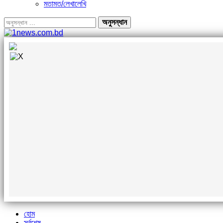
মতামত/লেখালেখি
হোম
সর্বশেষ