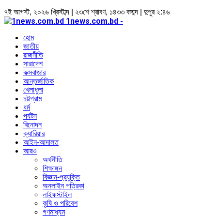
৭ই আগস্ট, ২০২৬ খ্রিস্টাব্দ | ২৩শে শ্রাবণ, ১৪৩৩ বঙ্গাব্দ | দুপুর ২:৪৬
1news.com.bd -
হোম
জাতীয়
রাজনীতি
সারাদেশ
কক্সবাজার
আন্তর্জাতিক
খেলাধুলা
চট্টগ্রাম
ধর্ম
পর্যটন
বিনোদন
ক্যারিয়ার
আইন-আদালত
আরও
অর্থনীতি
শিক্ষাঙ্গন
বিজ্ঞান-প্রযুক্তি
অনলাইন পত্রিকা
লাইফস্টাইল
কৃষি ও পরিবেশ
গণমাধ্যম