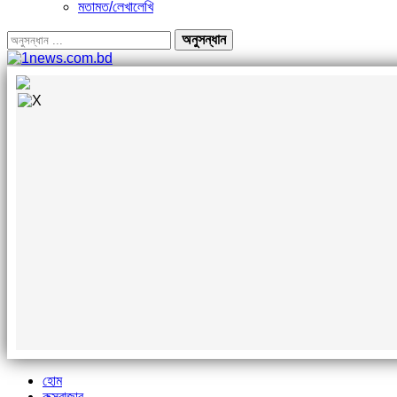
মতামত/লেখালেখি
হোম
কক্সবাজার