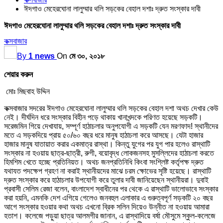
ঈদগাও মেহেরঘোনা লালুম্মার থলি সড়কের বেহাল দশাঃ দ্রুত সংস্কার দাবী
ঈদগাও মেহেরঘোনা লালুম্মার থলি সড়কের বেহাল দশাঃ দ্রুত সংস্কার দাবী
কক্সবাজার
By
1 news
On
মে ৩০, ২০১৮
শেয়ার করুন
মোঃ মিছবাহ উদ্দিন
কক্সবাজার সদরের ঈদগাও মেহেরঘোনা লালুম্মার থলি সড়কের বেহাল দশা অথচ দেখার কেউ
নেই। দীর্ঘদিন ধরে সংস্কার বিহীন পড়ে থাকায় খানাখন্দকে পরিণত হয়েছে সড়কটি।
সরেজমিন গিয়ে দেখাযায়, সম্পূর্ণ হাঠাচলার অনুপযোগী এ সড়কটি যেন মরণফাদ! স্থানীদের
মতে এ সড়কদিয়ে প্রায় ৫০/৬০ বছর ধরে মানুষ হাঠাচলা করে আসছে। যেটা হাজার
হাজার মানুষ যাতায়াত করার একমাত্র রাস্থা। কিন্তু যুগের পর যুগ পার হলেও রাস্থাটি
সংস্কার না হওয়ায় ছাত্র-ছাত্রী, রুগী, বয়োবৃদ্ধ লোকজনসহ মুসল্লিদের হাঠাচলা করতে
হিমশিম খেতে হচ্ছে প্রতিনিয়ত। অথচ জনপ্রতিনিধি কিংবা সংশ্লিষ্ট কর্তৃপক্ষ দ্রুত
যথাযত পদক্ষেপ গ্রহণ না করাই স্থানীয়দের মাঝে চরম ক্ষোভের সৃষ্টি হয়েছে। রাস্থাটি
দ্রুত সংস্কার করে হাঠাচলার উপযোগী করে তুলার দাবী জানিয়েছেন স্থানীয়রা। দুবাই
প্রবাসী সেলিম রেজা বলেন, বাংলাদেশ স্বাধীনের পর থেকে এ রাস্থাটি ভালোভাবে সংস্কার
করা হয়নি, এমনকি দেশ এগিয়ে গেলেও জনবহুল এলাকার এ গুরুত্বপূর্ণ সড়কটি ২০ বছর
আগে সংস্কার হওয়ার কথা অথচ এখনো ব্রিক সলিন দিয়েও উন্নীত না হওয়ায় আমারা
হতাশ। কলেজে পড়ুয়া ছাত্র আলমগীর জানান, এ রাস্থাদিয়ে বর্ষা মৌসুমে স্কুল-কলেজে