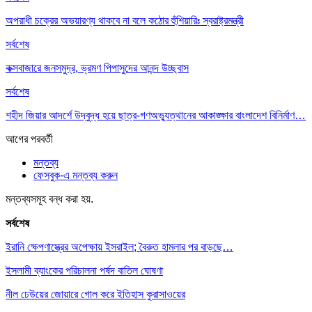
অপরাধী চক্রের অভয়ারণ্য থাকবে না বলে কঠোর হুঁশিয়ারিঃ স্বরাষ্ট্রমন্ত্রী
সর্বশেষ
কক্সবাজারে জনসমুদ্র, ভ্রমণ পিপাসুদের আনন্দ উচ্ছ্বাস
সর্বশেষ
শহীদ জিয়ার আদর্শে উদ্বুদ্ধ হয়ে ছাত্র-গণঅভ্যুত্থানের আকাঙ্ক্ষার বাংলাদেশ বিনির্মাণ…
আগের
পরবর্তী
মন্তব্য
ফেসবুক-এ মন্তব্য করুন
মন্তব্যসমূহ বন্ধ করা হয়.
সর্বশেষ
ইরানি ক্ষেপণাস্ত্রের অপেক্ষায় ইসরাইল; বৈরুত হামলার পর বাড়ছে…
ইসলামী ব্যাংকের পরিচালনা পর্ষদ বাতিল ঘোষণা
নীল ঢেউয়ের জোয়ারে গোল করে ইতিহাস কুরাসাওয়ের