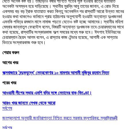
যেতে অনেক কষ্ট হয়। তাছাড়াও বর্ষার পাণিতে গর্তের সৃষ্টি হওয়ায় রাত্রে যাতায়াত
অনেকটা অসম্ভব হয়ে দাড়িয়েছে। স্থানীয় মুরব্বি আবু তাহের জানান, এ রোড দিয়ে
একসময় বড় বড় ট্রাক যাতায়াত করত কিন্তু অনেকদিন পর রাস্থাটি আরো উন্নত মানের
হওয়ার কথা থাকলেও বর্তমানে প্রায় হাঠাচলার অনুপযোগী হওয়াটা অত্যান্ত দুঃখজনক!
এমনকি পবিত্র রমজান মাসে নামাজ পড়তে যেতেও কষ্ট হচ্ছে আমাদের। স্থানীয় মহিলা
মেম্বার জান্নাতুল ফেরদৌস বলেন, বিষয়টি অত্যান্ত দুঃখজনক তবে চেয়ারম্যানের সাথে
কথা হয়েছে, রাস্থাটির সংস্কারকাজ অল্প সময়ের মধ্যে শুরু হবে। ঈদগাহ ইউনিয়নের
চেয়ারম্যান ছৈয়দ আলম বলেন, এ রাস্তার কাজ টেন্ডার হয়েছে, আগামী এক সাপ্তার
ভিতরে সংস্কারকাজ শুরু হবে।
শেয়ার করুন
আগের খবর
কক্সবাজারে ‘বন্দুকযুদ্ধে’ নেত্রকোণার ১০ মামলার আসামী মুজিবুর রহমান নিহত
পরের খবর
আওয়ামী লীগের সভায় এমপি বদির সঙ্গে নেতাদের বাক-বিতণ্ডা।
আরও খবর জানতে
লেখক থেকে আরো
সর্বশেষ
জনপ্রত্যাশা অনুযায়ী জননিরাপত্তা নিশ্চিত করতে সরকার বদ্ধপরিকর: স্বরাষ্ট্রমন্ত্রী
সর্বশেষ