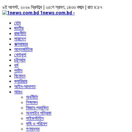
৯ই আগস্ট, ২০২৬ খ্রিস্টাব্দ | ২৫শে শ্রাবণ, ১৪৩৩ বঙ্গাব্দ | রাত ৪:৫৭
1news.com.bd -
হোম
জাতীয়
রাজনীতি
সারাদেশ
কক্সবাজার
আন্তর্জাতিক
খেলাধুলা
চট্টগ্রাম
ধর্ম
পর্যটন
বিনোদন
ক্যারিয়ার
আইন-আদালত
আরও
অর্থনীতি
শিক্ষাঙ্গন
বিজ্ঞান-প্রযুক্তি
অনলাইন পত্রিকা
লাইফস্টাইল
কৃষি ও পরিবেশ
গণমাধ্যম