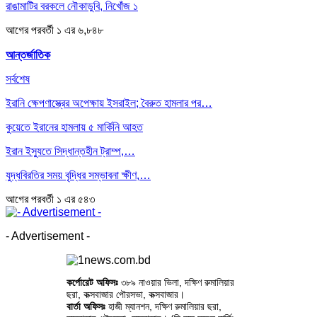
রাঙামাটির বরকলে নৌকাডুবি, নিখোঁজ ১
আগের
পরবর্তী
১ এর ৬,৮৪৮
আন্তর্জাতিক
সর্বশেষ
ইরানি ক্ষেপণাস্ত্রের অপেক্ষায় ইসরাইল; বৈরুত হামলার পর…
কুয়েতে ইরানের হামলায় ৫ মার্কিনি আহত
ইরান ইস্যুতে সিদ্ধান্তহীন ট্রাম্প,…
যুদ্ধবিরতির সময় বৃদ্ধির সম্ভাবনা ক্ষীণ,…
আগের
পরবর্তী
১ এর ৫৪৩
- Advertisement -
কর্পোরেট অফিসঃ
৩৮৯ নাওয়ার ভিলা, দক্ষিণ রুমালিয়ার
ছরা, কক্সবাজার পৌরসভা, কক্সবাজার।
বার্তা অফিসঃ
হাজী ম্যানশন, দক্ষিণ রুমালিয়ার ছরা,