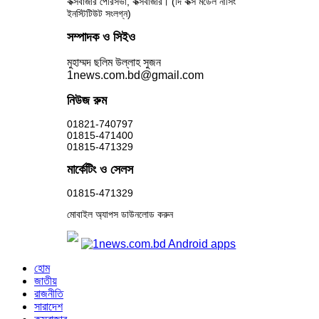
কক্সবাজার পৌরসভা, কক্সবাজার। (দি কক্স মডেল নার্সিং
ইনস্টিটিউট সংলগ্ন)
সম্পাদক ও সিইও
মুহাম্মদ ছলিম উল্লাহ সুজন
1news.com.bd@gmail.com
নিউজ রুম
01821-740797
01815-471400
01815-471329
মার্কেটিং ও সেলস
01815-471329
মোবাইল অ্যাপস ডাউনলোড করুন
হোম
জাতীয়
রাজনীতি
সারাদেশ