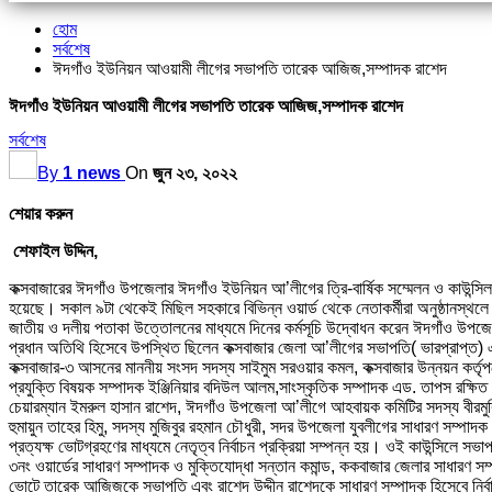
হোম
সর্বশেষ
ঈদগাঁও ইউনিয়ন আওয়ামী লীগের সভাপতি তারেক আজিজ,সম্পাদক রাশেদ
ঈদগাঁও ইউনিয়ন আওয়ামী লীগের সভাপতি তারেক আজিজ,সম্পাদক রাশেদ
সর্বশেষ
By
1 news
On
জুন ২৩, ২০২২
শেয়ার করুন
শেফাইল উদ্দিন,
কক্সবাজারের ঈদগাঁও উপজেলার ঈদগাঁও ইউনিয়ন আ’লীগের ত্রি-বার্ষিক সম্মেলন ও কাউন্সিল 
হয়েছে। সকাল ৯টা থেকেই মিছিল সহকারে বিভিন্ন ওয়ার্ড থেকে নেতাকর্মীরা অনুষ্ঠানস্থ
জাতীয় ও দলীয় পতাকা উত্তোলনের মাধ্যমে দিনের কর্মসূচি উদ্বোধন করেন ঈদগাঁও উপ
প্রধান অতিথি হিসেবে উপস্থিত ছিলেন কক্সবাজার জেলা আ’লীগের সভাপতি( ভারপ্রাপ্ত) 
কক্সবাজার-৩ আসনের মাননীয় সংসদ সদস্য সাইমুম সরওয়ার কমল, কক্সবাজার উন্নয়ন কর্তৃ
প্রযুক্তি বিষয়ক সম্পাদক ইঞ্জিনিয়ার বদিউল আলম,সাংস্কৃতিক সম্পাদক এড. তাপস রক্ষিত।
চেয়ারম্যান ইমরুল হাসান রাশেদ, ঈদগাঁও উপজেলা আ’লীগে আহবায়ক কমিটির সদস্য বীরমুক্ত
হুমায়ুন তাহের হিমু, সদস্য মুজিবুর রহমান চৌধুরী, সদর উপজেলা যুবলীগের সাধারণ সম্পাদ
প্রত্যক্ষ ভোটগ্রহণের মাধ্যমে নেতৃত্ব নির্বাচন প্রক্রিয়া সম্পন্ন হয়। ওই কাউন্সিলে 
৩নং ওয়ার্ডের সাধারণ সম্পাদক ও মুক্তিযোদ্ধা সন্তান কমান্ড, ককবাজার জেলার সাধারণ সম্
ভোটে তারেক আজিজকে সভাপতি এবং রাশেদ উদ্দীন রাশেদকে সাধারণ সম্পাদক হিসেবে নির্ব