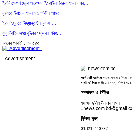
ইরানি ক্ষেপণাস্ত্রের অপেক্ষায় ইসরাইল; বৈরুত হামলার পর…
কুয়েতে ইরানের হামলায় ৫ মার্কিনি আহত
ইরান ইস্যুতে সিদ্ধান্তহীন ট্রাম্প,…
যুদ্ধবিরতির সময় বৃদ্ধির সম্ভাবনা ক্ষীণ,…
আগের
পরবর্তী
১ এর ৫৪৩
- Advertisement -
কর্পোরেট অফিসঃ
৩৮৯ নাওয়ার ভিলা, দক্
বার্তা অফিসঃ
হাজী ম্যানশন, দক্ষিণ রুম
সম্পাদক ও সিইও
মুহাম্মদ ছলিম উল্লাহ সুজন
1news.com.bd@gmail.
নিউজ রুম
01821-740797