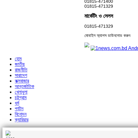
01815-471400
01815-471329
মার্কেটিং ও সেলস
01815-471329
মোবাইল অ্যাপস ডাউনলোড করুন
হোম
জাতীয়
রাজনীতি
সারাদেশ
কক্সবাজার
আন্তর্জাতিক
খেলাধুলা
চট্টগ্রাম
ধর্ম
পর্যটন
বিনোদন
ক্যারিয়ার