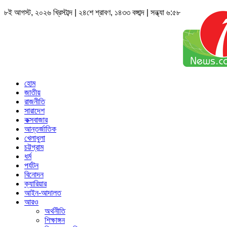
৮ই আগস্ট, ২০২৬ খ্রিস্টাব্দ | ২৪শে শ্রাবণ, ১৪৩৩ বঙ্গাব্দ | সন্ধ্যা ৬:৫৮
হোম
জাতীয়
রাজনীতি
সারাদেশ
কক্সবাজার
আন্তর্জাতিক
খেলাধুলা
চট্টগ্রাম
ধর্ম
পর্যটন
বিনোদন
ক্যারিয়ার
আইন-আদালত
আরও
অর্থনীতি
শিক্ষাঙ্গন