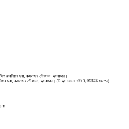
ষিণ রুমালিয়ার ছরা, কক্সবাজার পৌরসভা, কক্সবাজার।
ালিয়ার ছরা, কক্সবাজার পৌরসভা, কক্সবাজার। (দি কক্স মডেল নার্সিং ইনস্টিটিউট সংলগ্ন)
com