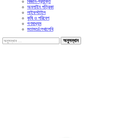
বিজ্ঞান-প্রযুক্তি
অনলাইন পত্রিকা
লাইফস্টাইল
কৃষি ও পরিবেশ
গণমাধ্যম
মতামত/লেখালেখি