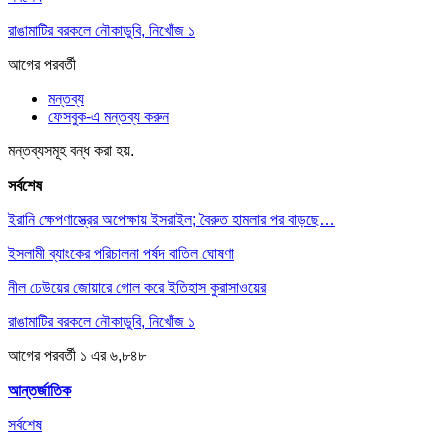
রাঙামাটির বরকলে নৌকাডুবি, নিখোঁজ ১
আগের
পরবর্তী
মন্তব্য
ফেসবুক-এ মন্তব্য করুন
মন্তব্যসমূহ বন্ধ করা হয়.
সর্বশেষ
ইরানি ক্ষেপণাস্ত্রের অপেক্ষায় ইসরাইল; বৈরুত হামলার পর বাড়ছে…
ইসলামী ব্যাংকের পরিচালনা পর্ষদ বাতিল ঘোষণা
নীল ঢেউয়ের জোয়ারে গোল করে ইতিহাস কুরাসাওয়ের
রাঙামাটির বরকলে নৌকাডুবি, নিখোঁজ ১
আগের
পরবর্তী
১ এর ৬,৮৪৮
আন্তর্জাতিক
সর্বশেষ