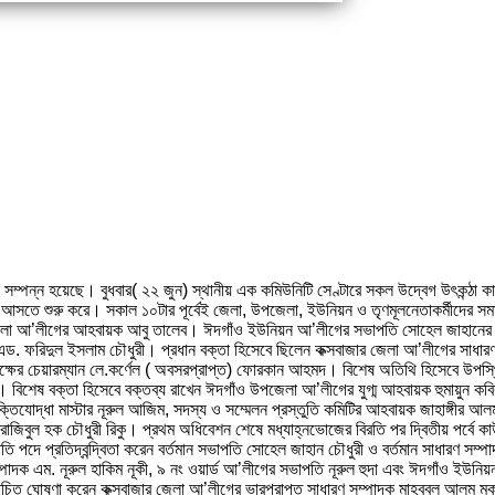
সম্পন্ন হয়েছে। বুধবার( ২২ জুন) স্থানীয় এক কমিউনিটি সেণ্টারে সকল উদ্বেগ উৎকন্ঠা কাট
লে আসতে শুরু করে। সকাল ১০টার পূর্বেই জেলা, উপজেলা, ইউনিয়ন ও তৃণমূলনেতাকর্মীদের স
জেলা আ’লীগের আহবায়ক আবু তালেব। ঈদগাঁও ইউনিয়ন আ’লীগের সভাপতি সোহেল জাহানের স
এড. ফরিদুল ইসলাম চৌধুরী। প্রধান বক্তা হিসেবে ছিলেন কক্সবাজার জেলা আ’লীগের সাধারণ
পক্ষের চেয়ারম্যান লে.কর্ণেল ( অবসরপ্রাপ্ত) ফোরকান আহমদ। বিশেষ অতিথি হিসেবে উপস
 বিশেষ বক্তা হিসেবে বক্তব্য রাখেন ঈদগাঁও উপজেলা আ’লীগের যুগ্ম আহবায়ক হুমায়ুন কবির 
িযোদ্ধা মাস্টার নূরুল আজিম, সদস্য ও সম্মেলন প্রস্তুতি কমিটির আহবায়ক জাহাঙ্গীর আল
ক রাজিবুল হক চৌধুরী রিকু। প্রথম অধিবেশন শেষে মধ্যাহ্নভোজের বিরতি পর দ্বিতীয় পর্বে ক
সভাপতি পদে প্রতিদ্বন্দ্বিতা করেন বর্তমান সভাপতি সোহেল জাহান চৌধুরী ও বর্তমান সাধারণ 
পাদক এম. নূরুল হাকিম নূকী, ৯ নং ওয়ার্ড আ’লীগের সভাপতি নূরুল হুদা এবং ঈদগাঁও ইউনিয়ন 
াচিত ঘোষণা করেন কক্সবাজার জেলা আ’লীগের ভারপ্রাপ্ত সাধারণ সম্পাদক মাহবুবুল আলম 