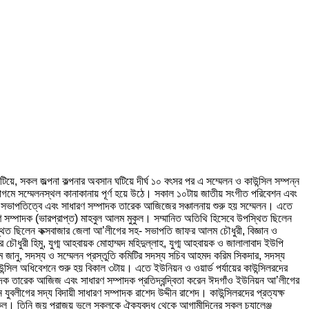
িয়ে, সকল জল্পনা কল্পনার অবসান ঘটিয়ে দীর্ঘ ১০ বৎসর পর এ সম্মেলন ও কাউন্সিল সম্পন্ন
মাগমে সম্মেলনস্থল কানাকানায় পূর্ণ হয়ে উঠে। সকাল ১০টায় জাতীয় সংগীত পরিবেশন এবং
ভাপতিত্বে এবং সাধারণ সম্পাদক তারেক আজিজের সঞ্চালনায় শুরু হয় সম্মেলন। এতে
 সম্পাদক (ভারপ্রাপ্ত) মাহবুল আলম মুকুল। সম্মানিত অতিথি হিসেবে উপস্থিত ছিলেন
্থিত ছিলেন কক্সবাজার জেলা আ’লীগের সহ- সভাপতি জাফর আলম চৌধুরী, বিজ্ঞান ও
চৌধুরী হিমু, যুগ্ম আহবায়ক মোহাম্মদ মহিদুল্লাহ, যুগ্ম আহবায়ক ও জালালাবাদ ইউপি
ম জানু, সদস্য ও সম্মেলন প্রস্তুতি কমিটির সদস্য সচিব আহমদ করিম সিকদার, সদস্য
াউন্সিল অধিবেশনে শুরু হয় বিকাল ৩টায়। এতে ইউনিয়ন ও ওয়ার্ড পর্যায়ের কাউন্সিলরদের
সম্পাদক তারেক আজিজ এবং সাধারণ সম্পাদক প্রতিদ্বন্দ্বিতা করেন ঈদগাঁও ইউনিয়ন আ’লীগের
যুবলীগের সদ্য বিদায়ী সাধারণ সম্পাদক রাশেদ উদ্দীন রাশেদ। কাউন্সিলরদের প্রত্যক্ষ
মুকুল। তিনি জয় পরাজয় ভুলে সকলকে ঐক্যবদ্ধ থেকে আগামীদিনের সকল চ্যালেঞ্জ