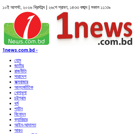
১০ই আগস্ট, ২০২৬ খ্রিস্টাব্দ | ২৬শে শ্রাবণ, ১৪৩৩ বঙ্গাব্দ | সকাল ১১:৩৯
1news.com.bd -
হোম
জাতীয়
রাজনীতি
সারাদেশ
কক্সবাজার
আন্তর্জাতিক
খেলাধুলা
চট্টগ্রাম
ধর্ম
পর্যটন
বিনোদন
ক্যারিয়ার
আইন-আদালত
আরও