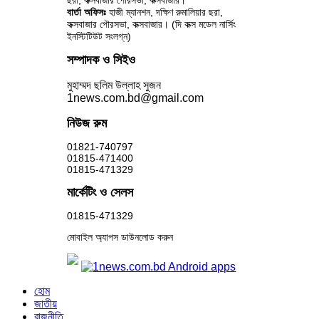
ছরা, কক্সবাজার পৌরসভা, কক্সবাজার।
বার্তা অফিসঃ
হাজী ম্যানশন, দক্ষিণ রুমালিয়ার ছরা,
কক্সবাজার পৌরসভা, কক্সবাজার। (দি কক্স মডেল নার্সিং
ইনস্টিটিউট সংলগ্ন)
সম্পাদক ও সিইও
মুহাম্মদ ছলিম উল্লাহ সুজন
1news.com.bd@gmail.com
নিউজ রুম
01821-740797
01815-471400
01815-471329
মার্কেটিং ও সেলস
01815-471329
মোবাইল অ্যাপস ডাউনলোড করুন
হোম
জাতীয়
রাজনীতি