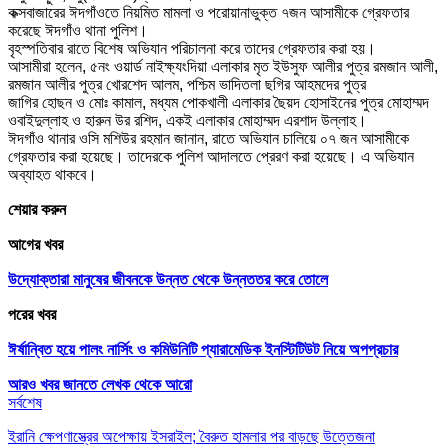
কক্সবাজারের ঈদগাঁওতে নিয়মিত মামলা ও পরোয়ানাভুক্ত ৭জন আসামীকে গ্রেফতার
করেছে ঈদগাঁও থানা পুলিশ।
বৃহস্পতিবার রাতে বিশেষ অভিযান পরিচালনা করে তাদের গ্রেফতার করা হয়।
আসামীরা হলেন, ৫নং ওয়ার্ড নাইক্ষ্যংদিয়া এলাকার মৃত ইউসুফ আলীর পুত্র রমজান আলী,
রমজান আলীর পুত্র খোরশেদ আলম, পশ্চিম ভাদিতলা ছগির আহমদের পুত্র
জাগির হোছন ও মোঃ কামাল, মধ্যম পোকখালী এলাকার ছৈয়দ হোসাইনের পুত্র মোহাম্মদ
ওবাইদুল্লাহ ও হারুন উর রশিদ, একই এলাকার মোহাম্মদ এরশাদ উল্লাহ।
ঈদগাঁও থানার ওসি মশিউর রহমান জানান, রাতে অভিযান চালিয়ে ০৭ জন আসামীকে
গ্রেফতার করা হয়েছে। তাদেরকে পুলিশ আদালতে প্রেরণ করা হয়েছে। এ অভিযান
অব্যাহত থাকবে।
শেয়ার করুন
আগের খবর
উদ্যোক্তারা মানুষের জীবনকে উন্নত থেকে উন্নততর করে তোলে
পরের খবর
ঈর্ষান্বিত হয়ে পালং নার্সিং ও কমিউনিটি প্যারামেডিক ইনস্টিটিউট নিয়ে অপপ্রচার
আরও খবর জানতে
লেখক থেকে আরো
সর্বশেষ
ইরানি ক্ষেপণাস্ত্রের অপেক্ষায় ইসরাইল; বৈরুত হামলার পর বাড়ছে উত্তেজনা