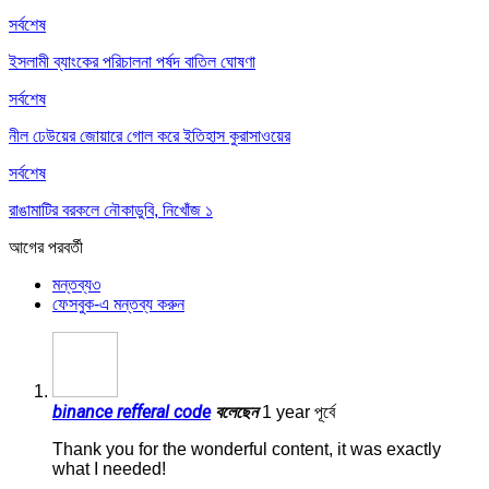
সর্বশেষ
ইসলামী ব্যাংকের পরিচালনা পর্ষদ বাতিল ঘোষণা
সর্বশেষ
নীল ঢেউয়ের জোয়ারে গোল করে ইতিহাস কুরাসাওয়ের
সর্বশেষ
রাঙামাটির বরকলে নৌকাডুবি, নিখোঁজ ১
আগের
পরবর্তী
মন্তব্য
৩
ফেসবুক-এ মন্তব্য করুন
binance refferal code
বলেছেন
1 year পূর্বে
Thank you for the wonderful content, it was exactly
what I needed!