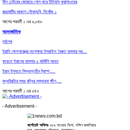
নীল ঢেউয়ের জোয়ারে গোল করে ইতিহাস কুরাসাওয়ের
রাঙামাটির বরকলে নৌকাডুবি, নিখোঁজ ১
আগের
পরবর্তী
১ এর ৬,৮৪৮
আন্তর্জাতিক
সর্বশেষ
ইরানি ক্ষেপণাস্ত্রের অপেক্ষায় ইসরাইল; বৈরুত হামলার পর…
কুয়েতে ইরানের হামলায় ৫ মার্কিনি আহত
ইরান ইস্যুতে সিদ্ধান্তহীন ট্রাম্প,…
যুদ্ধবিরতির সময় বৃদ্ধির সম্ভাবনা ক্ষীণ,…
আগের
পরবর্তী
১ এর ৫৪৩
- Advertisement -
কর্পোরেট অফিসঃ
৩৮৯ নাওয়ার ভিলা, দক্ষিণ রুমালিয়ার