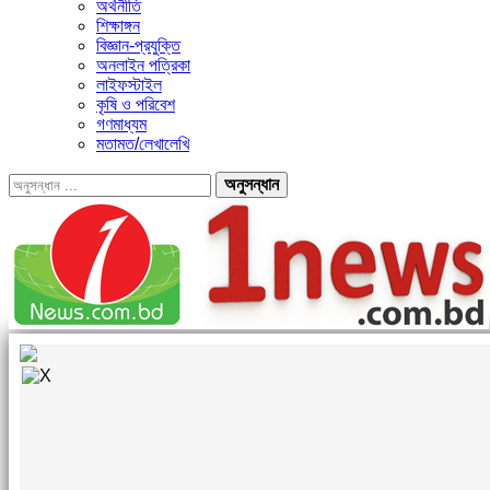
অর্থনীতি
শিক্ষাঙ্গন
বিজ্ঞান-প্রযুক্তি
অনলাইন পত্রিকা
লাইফস্টাইল
কৃষি ও পরিবেশ
গণমাধ্যম
মতামত/লেখালেখি