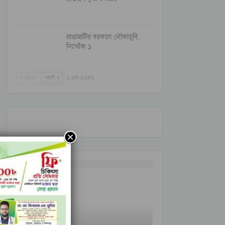
রাঙামাটির বরকলে নৌকাডুবি,
নিখোঁজ ১
আগের
পরবর্তী
১ এর ৬,৮৪৮
আন্তর্জাতিক