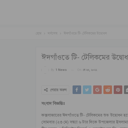
হোম
সর্বশেষ
ঈদগাঁওতে টি- টেলিকমের উদ্বোধন
ঈদগাঁওতে টি- টেলিকমের উদ্বো
On
মে ২৩, ২০২২
By
1 News
শেয়ার করুন
সংবাদ বিজ্ঞপ্তিঃ
কক্সবাজারের ঈদগাঁওতে টি- টেলিকমের শুভ উদ্বোধন হয়
সোমবার (২৩ মে) সন্ধ্যা ৬ টার দিকে উপজেলার ইসলাম