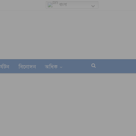
বাংলা
র্যটন
বিনোদন
অধিক