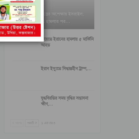
ইরানি ক্ষেপণাস্ত্রের অপেক্ষায় ইসরাইল;
বৈরুত হামলার পর…
কুয়েতে ইরানের হামলায় ৫ মার্কিনি
আহত
ইরান ইস্যুতে সিদ্ধান্তহীন ট্রাম্প,…
যুদ্ধবিরতির সময় বৃদ্ধির সম্ভাবনা
ক্ষীণ,…
আগের
পরবর্তী
১ এর ৫৪৩