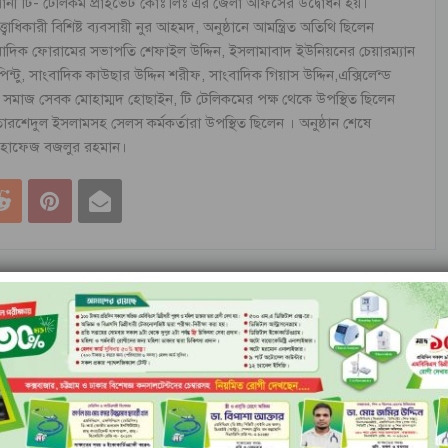
্পানী টি- টেলিকম প্রাইভেট কোঃ লিঃ এর জেলা অফিসের উদ্বোধন হয়।
িকারী বিশিষ্ট ব্যবসায়ী নুর আহমদ, অনুষ্ঠানে আমন্ত্রিত অতিথি ছিলেন
ংবাদিক ফোরামের সভাপতি শেফাইল উদ্দিন, ইসলামাবাদ ইউনিয়নের চেয়ারম্যান
পিন্টু, সাংবাদিক কাউছার উদ্দিন শরীফ, সাংবাদিক গিয়াস উদ্দিন,এক্সিলেন্ড
ট সমাজ সেবক মোহাম্মদ হোছাইন, টি টেলিকমের পক্ষ থেকে উপস্থিত ছিলেন
রশেদুল ইসলামসহ সেলস কর্মকর্তারা উপস্থিত ছিলেন । অনুষ্ঠান শেষে
করেন হাফেজ বজলুর রহমান।
পরের খবর
বানিজ্য মন্ত্রণালয়ের অধীনে “ভোক্তা অধিকার বিভাগ” চায় ক্যাব
লেখক থেকে আরো