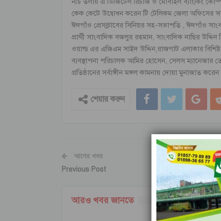
নীচ তলায় এ ডিজিটেল রিচার্জ ও মোবাইল ব্যাংকিং কোম
কেক কেটে উদ্বোধন করেন টি টেলিকম জেলা অফিসের সত্ত্বাধ
ঈদগাঁও প্রেসক্লাবের সিনিয়র সহ-সভাপতি , ঈদগাঁও সা
প্রার্থী সাংবাদিক বজলুর রহমান, সাংবাদিক নাছির উদ্দিন 
ওয়াল্ড এর এজিএম সাইদ উদ্দিন,রাজগাট এলাকার বিশিষ্
ব্যবস্থাপনা পরিচালক আমির হোসেন, সেলস ম্যানেজার তো
প্রতিষ্ঠানের সর্বাঙ্গীন মঙ্গল কামনায় দোয়া মুনাজাত 
শেয়ার করুন
আগের খবর
Previous Post
আরও খবর জানতে