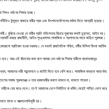
 শিশুও ধর্ষণের শিকার হচ্ছে।
 অর্থনীতিও উন্মুক্ত বাজারে নারীর শ্রম এবং উৎপাদনকৌশলের মর্যাদা দিতে আগ্রহী হয়েছে।
নারী। বুঝিয়ে দেওয়া যে নারীর প্রতি সহিংসতার বিচারে পুরুষের কথাই চূড়ান্ত, আইন নয়।
 এ অন্যায়টি করছে রাজনীতি, আইন-শৃংঙ্খলাসহ সামাজিক ও প্রশাসনের সাথে জড়িত পুরুষরা।
া জোরালো প্রতিবাদ হওয়া দরকার। যে যখনই রাজনৈতিক শক্তি, ধর্মীয় উসিলা কিংবা আর্থিক
হবে। আর এই বাঁচানোর কথা বলে আমরা যেন ধর্ষণের শিকার নারীকে ব্যথাভারাতুর
াধ্যম, আমাদের নারী আন্দোলনে এ বার্তাই দিতে হবে বেশি করে। সামাজিক মাধ্যমে আহা-উহু
দেশের সমাজ পুরুষতন্ত্র ও তার ধ্বজাধারীর কবলে থাকবে না, থাকতে পারেনা।
ই নারীকে হেয় করে দেখে। তা-ই আমাদের দেশে নির্যাতিত বা ধর্ষিত মেয়েই শাস্তি ভোগ করে
 ভাবতে থাকে ও আত্মহননাভিমুখী হয়।