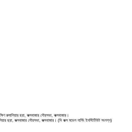
ষিণ রুমালিয়ার ছরা, কক্সবাজার পৌরসভা, কক্সবাজার।
ালিয়ার ছরা, কক্সবাজার পৌরসভা, কক্সবাজার। (দি কক্স মডেল নার্সিং ইনস্টিটিউট সংলগ্ন)