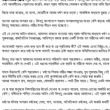
সেই আসামীদের গ্রেফতার করেনি, কারণ গ্রাম শালিসের লোকজন বলেছিলো তারা নাকি বিচ
বিচার তারা করেছে, তা হলো, মেয়েটিকে আবার ধর্ষণ করে হত্যা। সামাজিক মাধ্যমে ঘুরছে 
অনেক ধরনের অপরাধ হয়। কিন্তু বাংলাদেশে প্রধান অপরাধসমূহের মধ্যে বেশি বাড়ছে ধর্ষণের 
কিন্তু সমাজের কোথাও নারীর উপর পীড়ন বন্ধ হচ্ছেনা।
এই যে দেশের আইন থাকতে, আদালত থাকতে ফতোয়া আর গ্রাম শালিসের মাধ্যমে ধর্ষণ ও নারী 
পুরুষতন্ত্র, রাজনৈতিক স্বৈরতন্ত্র, আধিপত্য বজায় রাখার একটি উপায় হল নারীদের ধর্ষ
অনেকেরই প্রশ্ন এসব বন্ধ হবে কী করে বা এর প্রতিকার কী? এই সমাজ এতো নিষ্ঠুর যে, স
ক্ষমতা প্রয়োগ করে ধর্ষণের পক্ষে সাফাই গাওয়ার চেষ্টা করবে তাকে সম্মিলিতভাবে জানিয়ে
কিন্তু তার আগে আমাদের ভাবনার জগতে পরিবর্তন আনা প্রয়োজন। একজন নারীর, মেয়ের স্
সহমর্মিতা বেশি না দেখাই। এই ধরনের সহমর্মিতা এক ব্যাধি যা নারীকে সাহস দেয় না, তা
সাহস উচ্চারণই বেশি প্রয়োজন। ধর্ষণের শিকার নারীর লজ্জা পাওয়ার, মুখ লুকাবার কিছু 
করে বিউটির ছবি শেয়ার করার চেয়ে সেই কুলাঙ্গারের ছবি বেশি করে শেয়ার করা জরুরি।
আমরা শাহবাগে যাব, বক্তৃতা করব, মোমবাতি জ্বালাব – সবই ঠিক আছে। কিন্তু একটা সামাজ
যে বা যারা মানুষকে লিঙ্গপরিচয়ের ঊর্ধ্বে দেখেনা বা দেখতে পারেনা, তাদের চোখের সার্
বেশি। ধর্ষিতাকে শাস্তি দেওয়ার আইন নেই কিন্তু রেওয়াজ আছে আমাদের। এই গ্রাম
ধর্ষণের ঘটনায় অপরাধ ধর্ষকের; দোষ, পাপ, অন্যায়, অনৈতিকতা ধর্ষকের; এই জরুরি কথাটি ত