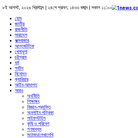
৮ই আগস্ট, ২০২৬ খ্রিস্টাব্দ | ২৪শে শ্রাবণ, ১৪৩৩ বঙ্গাব্দ | সকাল ১১:০০
হোম
জাতীয়
রাজনীতি
সারাদেশ
কক্সবাজার
আন্তর্জাতিক
খেলাধুলা
চট্টগ্রাম
ধর্ম
পর্যটন
বিনোদন
ক্যারিয়ার
আইন-আদালত
আরও
অর্থনীতি
শিক্ষাঙ্গন
বিজ্ঞান-প্রযুক্তি
অনলাইন পত্রিকা
লাইফস্টাইল
কৃষি ও পরিবেশ
গণমাধ্যম
মতামত/লেখালেখি