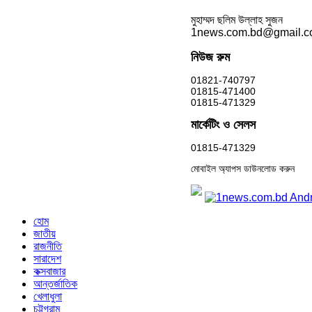
মুহাম্মদ ছলিম উল্লাহ সুজন
1news.com.bd@gmail.
নিউজ রুম
01821-740797
01815-471400
01815-471329
মার্কেটিং ও সেলস
01815-471329
মোবাইল অ্যাপস ডাউনলোড করুন
হোম
জাতীয়
রাজনীতি
সারাদেশ
কক্সবাজার
আন্তর্জাতিক
খেলাধুলা
চট্টগ্রাম