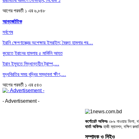
রাঙামাটির বরকলে নৌকাডুবি, নিখোঁজ ১
আগের
পরবর্তী
১ এর ৬,৮৪৮
আন্তর্জাতিক
সর্বশেষ
ইরানি ক্ষেপণাস্ত্রের অপেক্ষায় ইসরাইল; বৈরুত হামলার পর…
কুয়েতে ইরানের হামলায় ৫ মার্কিনি আহত
ইরান ইস্যুতে সিদ্ধান্তহীন ট্রাম্প,…
যুদ্ধবিরতির সময় বৃদ্ধির সম্ভাবনা ক্ষীণ,…
আগের
পরবর্তী
১ এর ৫৪৩
- Advertisement -
কর্পোরেট অফিসঃ
৩৮৯ নাওয়ার ভিলা, দক্
বার্তা অফিসঃ
হাজী ম্যানশন, দক্ষিণ রুম
সম্পাদক ও সিইও