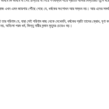
র ভাববে কি ভাববে না সেই চিন্তায় না গিয়ে গণমাধ্যম পারে প্রতিটি ঘটনার বিস্তারিত তুল
সমাজ এখন এমন জায়গায় পৌঁছে গেছে যে, ধর্ষকের সংশোধন আর সম্ভব নয়। আর এদের সমর্থনে ব
 তার পরিণাম যে, যারা সেই পরিণাম কাছ থেকে দেখেননি, ধর্ষকের প্রতি তাদের ক্রোধ, ঘৃণা ক
, অহিংসা পরম ধর্ম, কিন্তু নারীর সন্মান মৃত্যুর চেয়েও বড়।