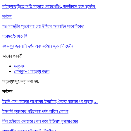
নাইক্ষ‍্যংছড়িতে অতি মাত্রায় লোডশেডিং, জনজীবনে চরম দুর্ভোগ
সর্বশেষ
প্রধানমন্ত্রীর প্রণোদনা চায় উখিয়ার অনলাইন সাংবাদিকেরা
মতামত/লেখালেখি
বঙ্গবন্ধুর জ্বালানি দর্শন এবং বর্তমান জ্বালানি সেক্টর
আগের
পরবর্তী
মন্তব্য
ফেসবুক-এ মন্তব্য করুন
মন্তব্যসমূহ বন্ধ করা হয়.
সর্বশেষ
ইরানি ক্ষেপণাস্ত্রের অপেক্ষায় ইসরাইল; বৈরুত হামলার পর বাড়ছে…
ইসলামী ব্যাংকের পরিচালনা পর্ষদ বাতিল ঘোষণা
নীল ঢেউয়ের জোয়ারে গোল করে ইতিহাস কুরাসাওয়ের