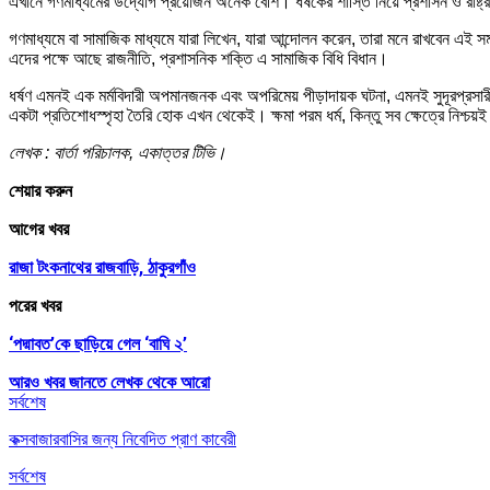
এখানে গণমাধ্যমের উদ্যোগ প্রয়োজন অনেক বেশি। ধর্ষকের শাস্তি নিয়ে প্রশাসন ও রাষ্ট্
গণমাধ্যমে বা সামাজিক মাধ্যমে যারা লিখেন, যারা আন্দোলন করেন, তারা মনে রাখবেন এই 
এদের পক্ষে আছে রাজনীতি, প্রশাসনিক শক্তি এ সামাজিক বিধি বিধান।
ধর্ষণ এমনই এক মর্মবিদারী অপমানজনক এবং অপরিমেয় পীড়াদায়ক ঘটনা, এমনই সুদূরপ্রসারী
একটা প্রতিশোধস্পৃহা তৈরি হোক এখন থেকেই। ক্ষমা পরম ধর্ম, কিন্তু সব ক্ষেত্রে নিশ্চয়ই নয়
লেখক : বার্তা পরিচালক, একাত্তর টিভি।
শেয়ার করুন
আগের খবর
রাজা টংকনাথের রাজবাড়ি, ঠাকুরগাঁও
পরের খবর
‘পদ্মাবত’কে ছাড়িয়ে গেল ‘বাঘি ২’
আরও খবর জানতে
লেখক থেকে আরো
সর্বশেষ
কক্সবাজারবাসির জন্য নিবেদিত প্রাণ কাবেরী
সর্বশেষ