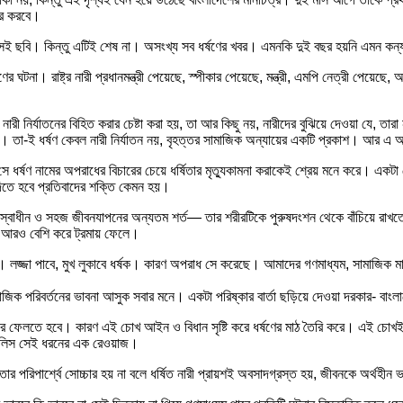
ার করবে।
সেই ছবি। কিন্তু এটিই শেষ না। অসংখ্য সব ধর্ষণের খবর। এমনকি দুই বছর হয়নি এমন কন্যা
ঘটনা। রাষ্ট্র নারী প্রধানমন্ত্রী পেয়েছে, স্পীকার পেয়েছে, মন্ত্রী, এমপি নেত্রী পেয়েছে,
নির্যাতনের বিহিত করার চেষ্টা করা হয়, তা আর কিছু নয়, নারীদের বুঝিয়ে দেওয়া যে, তারা 
ণ করা। তা-ই ধর্ষণ কেবল নারী নির্যাতন নয়, বৃহত্তর সামাজিক অন্যায়ের একটি প্রকাশ। আর
ে ধর্ষণ নামের অপরাধের বিচারের চেয়ে ধর্ষিতার মৃত্যুকামনা করাকেই শ্রেয় মনে করে। একট
 দিতে হবে প্রতিবাদের শক্তি কেমন হয়।
বাধীন ও সহজ জীবনযাপনের অন্যতম শর্ত— তার শরীরটিকে পুরুষদংশন থেকে বাঁচিয়ে রাখতে 
কে আরও বেশি করে ট্রমায় ফেলে।
নেই। লজ্জা পাবে, মুখ লুকাবে ধর্ষক। কারণ অপরাধ সে করেছে। আমাদের গণমাধ্যম, সামাজিক ম
িক পরিবর্তনের ভাবনা আসুক সবার মনে। একটা পরিষ্কার বার্তা ছড়িয়ে দেওয়া দরকার- বাংলা
জারি করে ফেলতে হবে। কারণ এই চোখ আইন ও বিধান সৃষ্টি করে ধর্ষণের মাঠ তৈরি করে। এই চোখ
 শালিস সেই ধরনের এক রেওয়াজ।
ার পরিপার্শ্বে সোচ্চার হয় না বলে ধর্ষিত নারী প্রায়শই অবসাদগ্রস্ত হয়, জীবনকে অর্থহীন