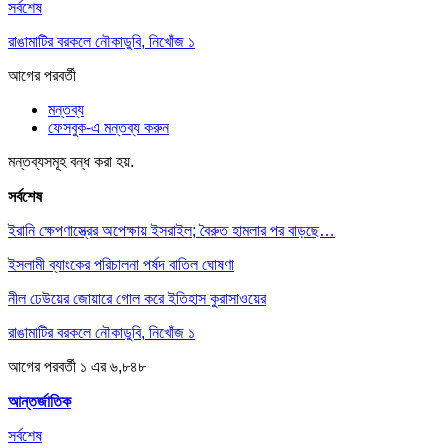
সর্বশেষ
রাঙামাটির বরকলে নৌকাডুবি, নিখোঁজ ১
আগের
পরবর্তী
মন্তব্য
ফেসবুক-এ মন্তব্য করুন
মন্তব্যসমূহ বন্ধ করা হয়.
সর্বশেষ
ইরানি ক্ষেপণাস্ত্রের অপেক্ষায় ইসরাইল; বৈরুত হামলার পর বাড়ছে…
ইসলামী ব্যাংকের পরিচালনা পর্ষদ বাতিল ঘোষণা
নীল ঢেউয়ের জোয়ারে গোল করে ইতিহাস কুরাসাওয়ের
রাঙামাটির বরকলে নৌকাডুবি, নিখোঁজ ১
আগের
পরবর্তী
১ এর ৬,৮৪৮
আন্তর্জাতিক
সর্বশেষ