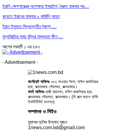
ইরানি ক্ষেপণাস্ত্রের অপেক্ষায় ইসরাইল; বৈরুত হামলার পর…
কুয়েতে ইরানের হামলায় ৫ মার্কিনি আহত
ইরান ইস্যুতে সিদ্ধান্তহীন ট্রাম্প,…
যুদ্ধবিরতির সময় বৃদ্ধির সম্ভাবনা ক্ষীণ,…
আগের
পরবর্তী
১ এর ৫৪৩
- Advertisement -
কর্পোরেট অফিসঃ
৩৮৯ নাওয়ার ভিলা, দক্ষিণ রুমালিয়ার
ছরা, কক্সবাজার পৌরসভা, কক্সবাজার।
বার্তা অফিসঃ
হাজী ম্যানশন, দক্ষিণ রুমালিয়ার ছরা,
কক্সবাজার পৌরসভা, কক্সবাজার। (দি কক্স মডেল নার্সিং
ইনস্টিটিউট সংলগ্ন)
সম্পাদক ও সিইও
মুহাম্মদ ছলিম উল্লাহ সুজন
1news.com.bd@gmail.com