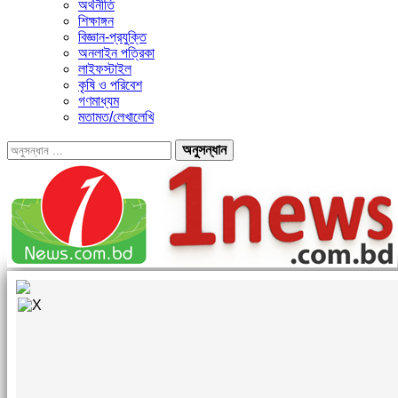
অর্থনীতি
শিক্ষাঙ্গন
বিজ্ঞান-প্রযুক্তি
অনলাইন পত্রিকা
লাইফস্টাইল
কৃষি ও পরিবেশ
গণমাধ্যম
মতামত/লেখালেখি