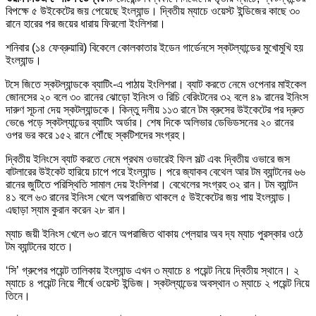
বিপক্ষে ৫ উইকেটের জয় পেয়েছে ইংল্যান্ড। দ্বিতীয় ম্যাচে ওয়েস্ট ইন্ডিজের কাছে ৩০
রানে হারের পর জয়ের ধারায় ফিরলো ইংলিশরা।
শনিবার (১৪ ফেব্রুয়ারি) বিকেলে কোলকাতার ইডেন গার্ডেনসে স্কটল্যান্ডের মুখোমুখি হয়
ইংল্যান্ড।
টসে জিতে স্কটল্যান্ডকে ব্যাটিং-এ পাঠায় ইংলিশরা। ব্যাট করতে নেমে ওপেনার মাইকেল
জোনসের ২০ বলে ৩০ রানের ঝোড়ো ইনিংস ও রিচি বেরিংটনের ৩২ বলে ৪৯ রানের ইনিংস
দারুণ সূচনা দেয় স্কটল্যান্ডকে। কিন্তু দলীয় ১১৩ রানে টম ব্রুসের উইকেটের পর দ্রুত
ভেঙে পড়ে স্কটল্যান্ডের ব্যাটিং অর্ডার। শেষ দিকে অলিভার ডেভিডসনের ২০ রানের
ওপর ভর করে ১৫২ রানে পৌঁছে স্কটিশদের সংগ্রহ।
দ্বিতীয় ইনিংসে ব্যাট করতে নেমে প্রথম ওভারেই ফিল সল্ট এবং দ্বিতীয় ওভারে জস
বাটলারের উইকেট হারিয়ে চাপে পরে ইংল্যান্ড। পরে জ্যাকব বেথেল আর টম ব্যান্টনের ৬৬
রানের জুটিতে পরিস্থিতি সামাল দেয় ইংলিশরা। বেথেলের সংগ্রহ ৩২ রান। টম ব্যান্টন
৪১ বলে ৬৩ রানের ইনিংস খেলে অপরাজিত থাকলে ৫ উইকেটের জয় পায় ইংল্যান্ড।
এছাড়া স্যাম কুরান করেন ২৮ রান।
ম্যাচ জয়ী ইনিংস খেলে ৬৩ রানে অপরাজিত থাকায় প্লেয়ার অব দ্য ম্যাচ পুরস্কার ওঠে
টম ব্যান্টনের হাতে।
‘সি’ গ্রুপের পয়েন্ট তালিকায় ইংল্যান্ড এখন ৩ ম্যাচে ৪ পয়েন্ট নিয়ে দ্বিতীয় স্থানে। ২
ম্যাচে ৪ পয়েন্ট নিয়ে শীর্ষে ওয়েস্ট ইন্ডিজ। স্কটল্যান্ডের অবস্থান ৩ ম্যাচে ২ পয়েন্ট নিয়ে
তিনে।