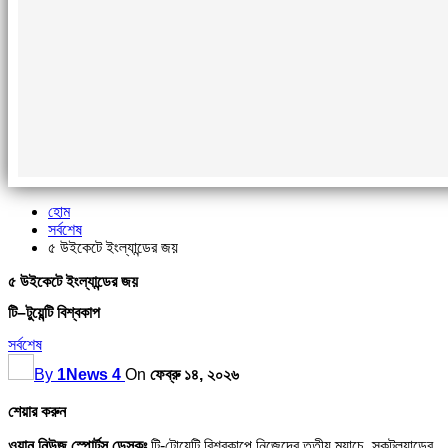
হোম
সর্বশেষ
৫ উইকেটে ইংল্যান্ডের জয়
৫ উইকেটে ইংল্যান্ডের জয়
টি–টুয়েন্টি বিশ্বকাপ
সর্বশেষ
By
1News 4
On
ফেব্রু ১৪, ২০২৬
শেয়ার করুন
ওয়ান নিউজ স্পোর্টস ডেস্কঃ
টি-টোয়েন্টি বিশ্বকাপে নিজেদের তৃতীয় ম্যাচে, স্কটল্যান্ডের