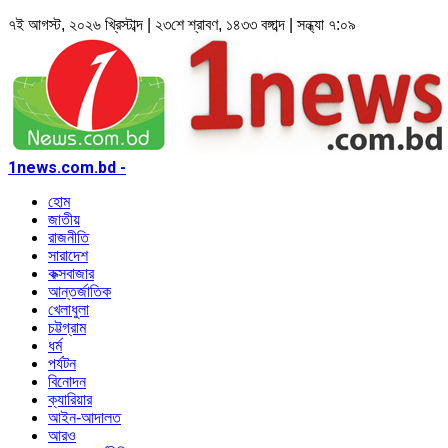
৭ই আগস্ট, ২০২৬ খ্রিস্টাব্দ | ২৩শে শ্রাবণ, ১৪৩৩ বঙ্গাব্দ | সন্ধ্যা ৭:০৯
1news.com.bd -
হোম
জাতীয়
রাজনীতি
সারাদেশ
কক্সবাজার
আন্তর্জাতিক
খেলাধুলা
চট্টগ্রাম
ধর্ম
পর্যটন
বিনোদন
ক্যারিয়ার
আইন-আদালত
আরও