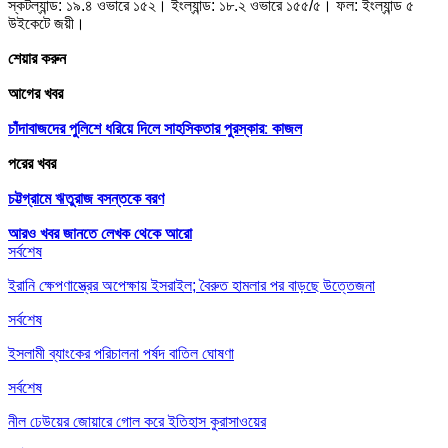
স্কটল্যান্ড: ১৯.৪ ওভারে ১৫২। ইংল্যান্ড: ১৮.২ ওভারে ১৫৫/৫। ফল: ইংল্যান্ড ৫
উইকেটে জয়ী।
শেয়ার করুন
আগের খবর
চাঁদাবাজদের পুলিশে ধরিয়ে দিলে সাহসিকতার পুরস্কার: কাজল
পরের খবর
চট্টগ্রামে ঋতুরাজ বসন্তকে বরণ
আরও খবর জানতে
লেখক থেকে আরো
সর্বশেষ
ইরানি ক্ষেপণাস্ত্রের অপেক্ষায় ইসরাইল; বৈরুত হামলার পর বাড়ছে উত্তেজনা
সর্বশেষ
ইসলামী ব্যাংকের পরিচালনা পর্ষদ বাতিল ঘোষণা
সর্বশেষ
নীল ঢেউয়ের জোয়ারে গোল করে ইতিহাস কুরাসাওয়ের