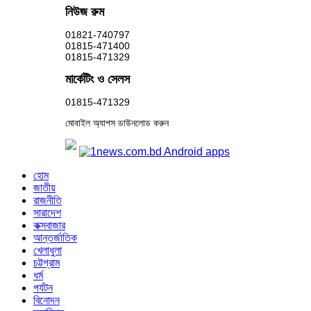
নিউজ রুম
01821-740797
01815-471400
01815-471329
মার্কেটিং ও সেলস
01815-471329
মোবাইল অ্যাপস ডাউনলোড করুন
হোম
জাতীয়
রাজনীতি
সারাদেশ
কক্সবাজার
আন্তর্জাতিক
খেলাধুলা
চট্টগ্রাম
ধর্ম
পর্যটন
বিনোদন