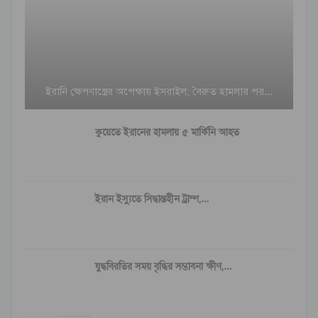
ইরানি ক্ষেপণাস্ত্রের অপেক্ষায় ইসরাইল; বৈরুত হামলার পর…
কুয়েতে ইরানের হামলায় ৫ মার্কিনি আহত
ইরান ইস্যুতে সিদ্ধান্তহীন ট্রাম্প,…
যুদ্ধবিরতির সময় বৃদ্ধির সম্ভাবনা ক্ষীণ,…