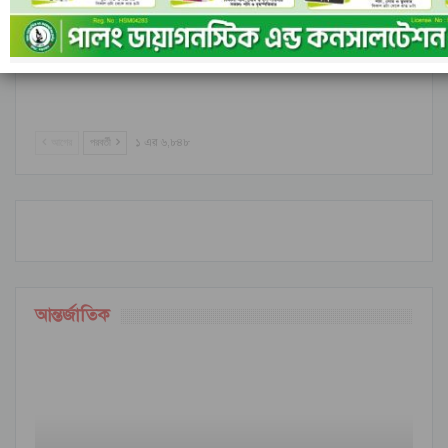
রাঙামাটির বরকলে নৌকাডুবি, নিখোঁজ ১
আগের
পরবর্তী
১ এর ৬,৮৪৮
আন্তর্জাতিক