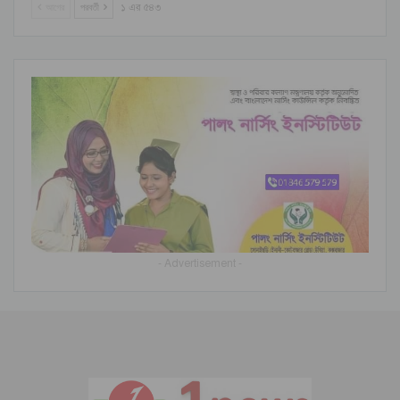
আগের
পরবর্তী
১ এর ৫৪৩
- Advertisement -