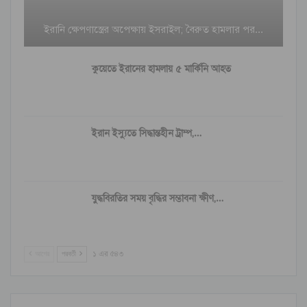
ইরানি ক্ষেপণাস্ত্রের অপেক্ষায় ইসরাইল; বৈরুত হামলার পর…
কুয়েতে ইরানের হামলায় ৫ মার্কিনি আহত
ইরান ইস্যুতে সিদ্ধান্তহীন ট্রাম্প,…
যুদ্ধবিরতির সময় বৃদ্ধির সম্ভাবনা ক্ষীণ,…
আগের
পরবর্তী
১ এর ৫৪৩