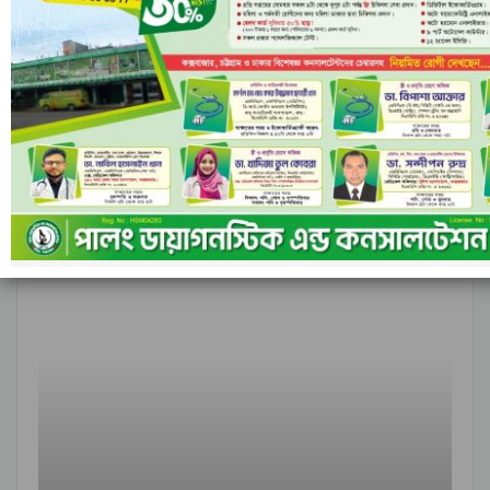
আগের
পরবর্তী
১ এর ৬,৮৪৮
আন্তর্জাতিক