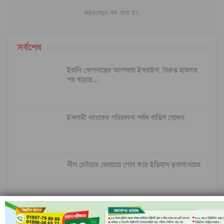
মন্তব্যসমূহ বন্ধ করা হয়.
সর্বশেষ
ইরানি ক্ষেপণাস্ত্রের অপেক্ষায় ইসরাইল; বৈরুত হামলার
পর বাড়ছে…
ইসলামী ব্যাংকের পরিচালনা পর্ষদ বাতিল ঘোষণা
নীল ঢেউয়ের জোয়ারে গোল করে ইতিহাস কুরাসাওয়ের
রাঙামাটির বরকলে নৌকাডুবি, নিখোঁজ ১