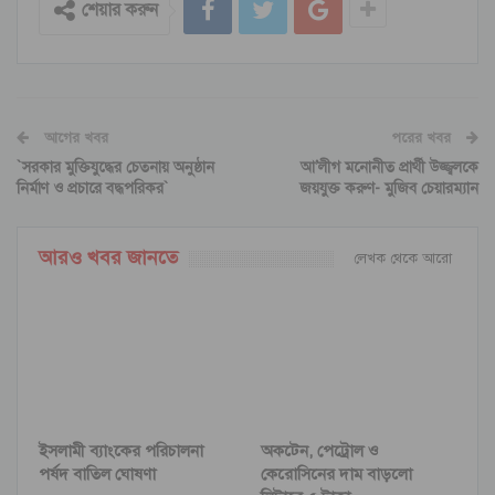
শেয়ার করুন
আগের খবর
পরের খবর
`সরকার মুক্তিযুদ্ধের চেতনায় অনুষ্ঠান
আ’লীগ মনোনীত প্রার্থী উজ্জ্বলকে
নির্মাণ ও প্রচারে বদ্ধপরিকর`
জয়যুক্ত করুণ- মুজিব চেয়ারম্যান
আরও খবর জানতে
লেখক থেকে আরো
ইসলামী ব্যাংকের পরিচালনা
অকটেন, পেট্রোল ও
পর্ষদ বাতিল ঘোষণা
কেরোসিনের দাম বাড়লো