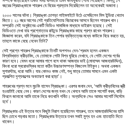
সম্পর্কে জড়িয়েছেন একটা সময় বলিউডে এমন কানাঘুষাও শোনা গিয়েছিল। কিন্তু ১৭
বছরের প্রিয়াংঙ্কাকে শাহরুখ যে বিয়ের প্রস্তাব দিয়েছিলেন তা অনেকেরই অজানা।
২০০০ সালের ঘটনা। প্রিয়াঙ্কা চোপড়া লাইমলাইটে উঠে এসেছিলেন মিস ইন্ডিয়া খেতাব
জিতে। ২১ বছর আগের সেই প্রতিযোগিতায় বিচারকের আসনে ছিলেন শাহরুখ খান।
সম্প্রতি সেই অনুষ্ঠানের একটি ভিডিও সামাজিক মাধ্যমে ভাইরাল হয়েছে। সেই
ভিডিওতে দেখা যায় প্রশ্নোত্তর রাউন্ডে প্রিয়াঙ্কার কাছে প্রশ্ন রাখেন শাহরুখ।
জিজ্ঞাসা করেন, যদি প্রিয়াঙ্কাকে তিন পেশার ব্যক্তিত্বের মধ্যে কাউকে বিয়ে করতে হয়,
তাহলে কাকে বেছে নেবেন তিনি?
সেই প্রশ্নে শাহরুখ প্রিয়াঙ্কাকে তিনটি অপশনও দেন-‘প্রথম হলেন একজন
বিশ্ববিখ্যাত ক্রীড়াবিদ, যে তোমাকে গোটা বিশ্ব ঘুরিয়ে দেখাবে, যে গোটা দেশের গর্বের
কারণ হবে। যেমন ধরো আমার পাশে বসে থাকা আজহার ভাই (মোহাম্মদ আজহারউদ্দিন),
কিংবা ধরো স্বরোভস্কির মতো কঠিন উচ্চারণসম্পন্ন বিজনেস টাইকুন। অথবা একজন
সুপারস্টার, ধরো আমি। যার কোনও কাজ নেই, শুধু মাত্র তোমার সামনে এমন একটা
প্রকল্পিত দৃশ্যকল্পের অবতারণা করা ছাড়া’।
শাহরুখের প্রশ্ন শুনে মুচকি হাসেন প্রিয়াঙ্কা। এরপর জবাব দেন, ‘আমি ক্রীড়াবিদের স্ত্রী
হওয়াটাই বেছে নেব। কারণ দেশের জন্য যখন যে খেলবে আমি তাকে সাপোর্ট করব, বাড়ি
ফিরলে জানাবো আমি তাকে নিয়ে কতখানি গর্বিত। অন্যদিকে সেও আমার সাপোর্ট সিস্টেম
হবে’।
প্রিয়াঙ্কার এই উত্তর শুনে কিছুটা নিরাশ হয়েছিলেন শাহরুখ, তবে আজহারউদ্দিনের হাসি
ছিল চোখে পড়বার মতো। প্রিয়াঙ্কার উত্তরে তখন সবাই মুগ্ধ হন এবং হাতহাতি দিতে
থাকেন।