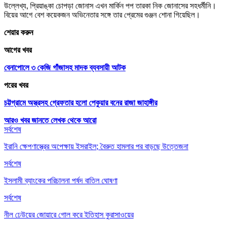
উল্লেখ্য, প্রিয়াঙ্কা চোপড়া জোনাস এখন মার্কিন পপ তারকা নিক জোনাসের সহধর্মীনি।
বিয়ের আগে বেশ কয়েকজন অভিনেতার সঙ্গে তার প্রেমের গুঞ্জন শোনা গিয়েছিল।
শেয়ার করুন
আগের খবর
বেনাপোলে ৩ কেজি গাঁজাসহ মাদক ব্যবসায়ী আটক
পরের খবর
চট্টগ্রামে অস্ত্রসহ গ্রেফতার হলো পেকুয়ার বনের রাজা জাহাঙ্গীর
আরও খবর জানতে
লেখক থেকে আরো
সর্বশেষ
ইরানি ক্ষেপণাস্ত্রের অপেক্ষায় ইসরাইল; বৈরুত হামলার পর বাড়ছে উত্তেজনা
সর্বশেষ
ইসলামী ব্যাংকের পরিচালনা পর্ষদ বাতিল ঘোষণা
সর্বশেষ
নীল ঢেউয়ের জোয়ারে গোল করে ইতিহাস কুরাসাওয়ের