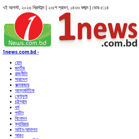
৭ই আগস্ট, ২০২৬ খ্রিস্টাব্দ | ২৩শে শ্রাবণ, ১৪৩৩ বঙ্গাব্দ | ভোর ৫:১৪
1news.com.bd -
হোম
জাতীয়
রাজনীতি
সারাদেশ
কক্সবাজার
আন্তর্জাতিক
খেলাধুলা
চট্টগ্রাম
ধর্ম
পর্যটন
বিনোদন
ক্যারিয়ার
আইন-আদালত
আরও