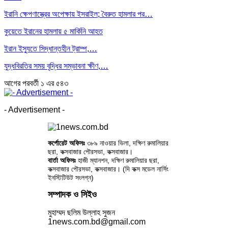
ইরানি ক্ষেপণাস্ত্রের অপেক্ষায় ইসরাইল; বৈরুত হামলার পর…
কুয়েতে ইরানের হামলায় ৫ মার্কিনি আহত
ইরান ইস্যুতে সিদ্ধান্তহীন ট্রাম্প,…
যুদ্ধবিরতির সময় বৃদ্ধির সম্ভাবনা ক্ষীণ,…
আগের
পরবর্তী
১ এর ৫৪৩
- Advertisement -
কর্পোরেট অফিসঃ
৩৮৯ নাওয়ার ভিলা, দক্ষিণ রুমালিয়ার
ছরা, কক্সবাজার পৌরসভা, কক্সবাজার।
বার্তা অফিসঃ
হাজী ম্যানশন, দক্ষিণ রুমালিয়ার ছরা,
কক্সবাজার পৌরসভা, কক্সবাজার। (দি কক্স মডেল নার্সিং
ইনস্টিটিউট সংলগ্ন)
সম্পাদক ও সিইও
মুহাম্মদ ছলিম উল্লাহ সুজন
1news.com.bd@gmail.com