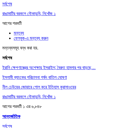
সর্বশেষ
রাঙামাটির বরকলে নৌকাডুবি, নিখোঁজ ১
আগের
পরবর্তী
মন্তব্য
ফেসবুক-এ মন্তব্য করুন
মন্তব্যসমূহ বন্ধ করা হয়.
সর্বশেষ
ইরানি ক্ষেপণাস্ত্রের অপেক্ষায় ইসরাইল; বৈরুত হামলার পর বাড়ছে…
ইসলামী ব্যাংকের পরিচালনা পর্ষদ বাতিল ঘোষণা
নীল ঢেউয়ের জোয়ারে গোল করে ইতিহাস কুরাসাওয়ের
রাঙামাটির বরকলে নৌকাডুবি, নিখোঁজ ১
আগের
পরবর্তী
১ এর ৬,৮৪৮
আন্তর্জাতিক
সর্বশেষ