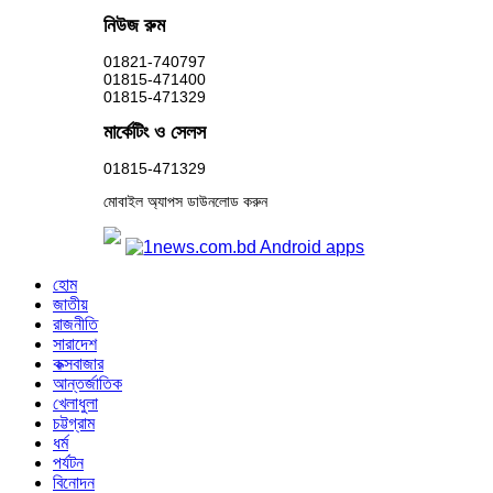
নিউজ রুম
01821-740797
01815-471400
01815-471329
মার্কেটিং ও সেলস
01815-471329
মোবাইল অ্যাপস ডাউনলোড করুন
হোম
জাতীয়
রাজনীতি
সারাদেশ
কক্সবাজার
আন্তর্জাতিক
খেলাধুলা
চট্টগ্রাম
ধর্ম
পর্যটন
বিনোদন