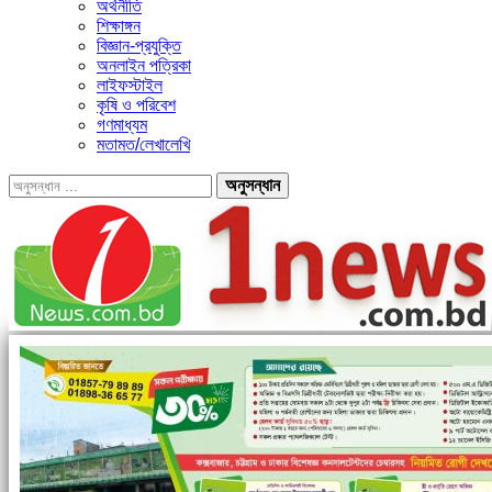
অর্থনীতি
শিক্ষাঙ্গন
বিজ্ঞান-প্রযুক্তি
অনলাইন পত্রিকা
লাইফস্টাইল
কৃষি ও পরিবেশ
গণমাধ্যম
মতামত/লেখালেখি