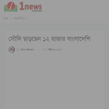
হোম
আন্তর্জাতিক
সৌদি ছাড়ছেন ১২ হাজার বাংলাদেশি
On
এপ্রি ২৬, ২০১৭
By
One News