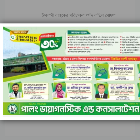
ইসলামী ব্যাংকের পরিচালনা পর্ষদ বাতিল ঘোষণা
নীল ঢেউয়ের জোয়ারে গোল করে ইতিহাস কুরাসাওয়ের
রাঙামাটির বরকলে নৌকাডুবি, নিখোঁজ ১
আগের
পরবর্তী
১ এর ৬,৮৪৮