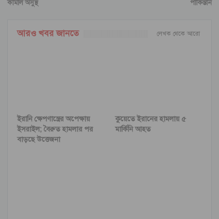
কামাল অসুস্থ
পাকিস্তান
আরও খবর জানতে
লেখক থেকে আরো
ইরানি ক্ষেপণাস্ত্রের অপেক্ষায়
কুয়েতে ইরানের হামলায় ৫
ইসরাইল; বৈরুত হামলার পর
মার্কিনি আহত
বাড়ছে উত্তেজনা