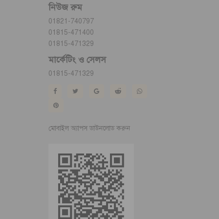
নিউজ রুম
01821-740797
01815-471400
01815-471329
মার্কেটিং ও সেলস
01815-471329
মোবাইল অ্যাপস ডাউনলোড করুন