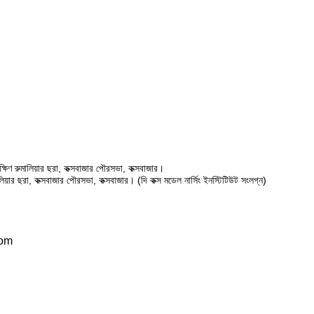
ষিণ রুমালিয়ার ছরা, কক্সবাজার পৌরসভা, কক্সবাজার।
ালিয়ার ছরা, কক্সবাজার পৌরসভা, কক্সবাজার। (দি কক্স মডেল নার্সিং ইনস্টিটিউট সংলগ্ন)
com