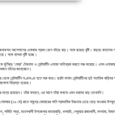
 টেকনাফসহ আশেপাশের এলাকায় প্রবল বেগে বইছে ঝড়। সঙ্গে রয়েছে বৃষ্টি। বাড়ছে বাতাসের গ
। সঙ্গে হালকা বৃষ্টি হচ্ছে।
ে ঘূর্ণিঝড় ‘মোরা’ টেকনাফ ও সেন্টমার্টিন এলাকা অতিক্রম করতে শুরু করেছে। এসব এল
োকজন তাঁদের জানাচ্ছেন।
 পর থেকে সেন্টমার্টিন লণ্ডভণ্ড হতে শুরু করে। ছয়টা নাগাদ সেন্টমার্টিনের দুই শতাধিক বাড়
াছপালা বিধ্বস্ত হয়েছে।
্কের মধ্যে রয়েছেন। তাঁরা বলছেন, এর আগে তাঁরা কখনো এমন ভয়াবহ ঝড় দেখেননি।
। সোমবার (২৯ মে) রাতে সমুদ্রে জোয়ারের পানি স্বাভাবিক উচ্চতার চেয়ে বেড়ে যাওয়ায় উপক
ল, সমিতি পাড়া, মহেশখালী উপজেলার মাতারবাড়ি, ধলঘাটা, পেকুয়ার রাজাখালী, মগনামা, উজা