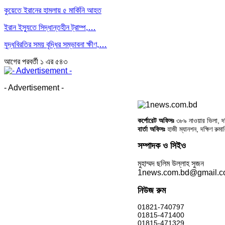
কুয়েতে ইরানের হামলায় ৫ মার্কিনি আহত
ইরান ইস্যুতে সিদ্ধান্তহীন ট্রাম্প,…
যুদ্ধবিরতির সময় বৃদ্ধির সম্ভাবনা ক্ষীণ,…
আগের
পরবর্তী
১ এর ৫৪৩
- Advertisement -
কর্পোরেট অফিসঃ
৩৮৯ নাওয়ার ভিলা, দক্
বার্তা অফিসঃ
হাজী ম্যানশন, দক্ষিণ রুম
সম্পাদক ও সিইও
মুহাম্মদ ছলিম উল্লাহ সুজন
1news.com.bd@gmail.
নিউজ রুম
01821-740797
01815-471400
01815-471329