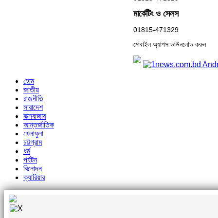
মার্কেটিং ও সেলস
01815-471329
মোবাইল অ্যাপস ডাউনলোড করুন
হোম
জাতীয়
রাজনীতি
সারাদেশ
কক্সবাজার
আন্তর্জাতিক
খেলাধুলা
চট্টগ্রাম
ধর্ম
পর্যটন
বিনোদন
ক্যারিয়ার