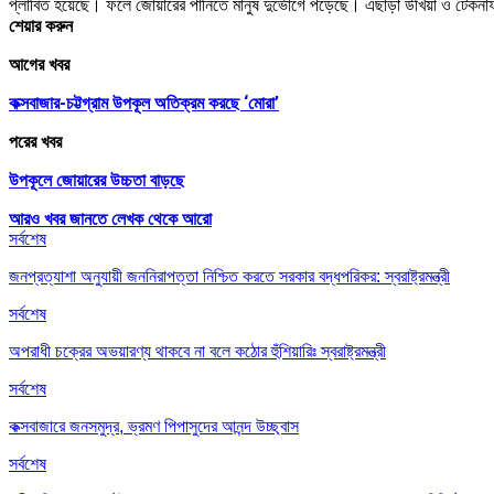
প্লাবিত হয়েছে। ফলে জোয়ারের পানিতে মানুষ দুর্ভোগে পড়েছে। এছাড়া উখিয়া ও টেকনা
শেয়ার করুন
আগের খবর
কক্সবাজার-চট্টগ্রাম উপকূল অতিক্রম করছে ‘মোরা’
পরের খবর
উপকূলে জোয়ারের উচ্চতা বাড়ছে
আরও খবর জানতে
লেখক থেকে আরো
সর্বশেষ
জনপ্রত্যাশা অনুযায়ী জননিরাপত্তা নিশ্চিত করতে সরকার বদ্ধপরিকর: স্বরাষ্ট্রমন্ত্রী
সর্বশেষ
অপরাধী চক্রের অভয়ারণ্য থাকবে না বলে কঠোর হুঁশিয়ারিঃ স্বরাষ্ট্রমন্ত্রী
সর্বশেষ
কক্সবাজারে জনসমুদ্র, ভ্রমণ পিপাসুদের আনন্দ উচ্ছ্বাস
সর্বশেষ