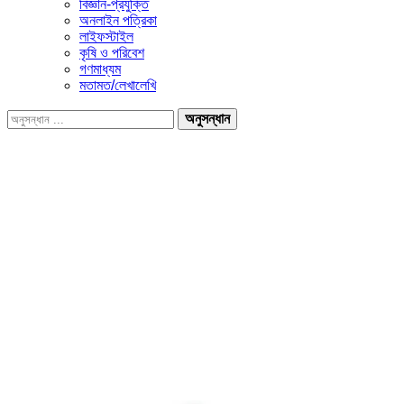
বিজ্ঞান-প্রযুক্তি
অনলাইন পত্রিকা
লাইফস্টাইল
কৃষি ও পরিবেশ
গণমাধ্যম
মতামত/লেখালেখি