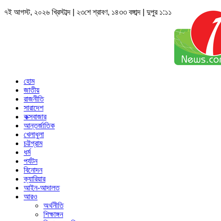
৭ই আগস্ট, ২০২৬ খ্রিস্টাব্দ | ২৩শে শ্রাবণ, ১৪৩৩ বঙ্গাব্দ | দুপুর ১:১১
হোম
জাতীয়
রাজনীতি
সারাদেশ
কক্সবাজার
আন্তর্জাতিক
খেলাধুলা
চট্টগ্রাম
ধর্ম
পর্যটন
বিনোদন
ক্যারিয়ার
আইন-আদালত
আরও
অর্থনীতি
শিক্ষাঙ্গন