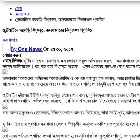
হোম
কক্সবাজার
সেন্টমার্টিনে ঘরবাড়ি বিধ্বস্ত, কক্সবাজারের নিম্নাঞ্চল প্লাবিত
সেন্টমার্টিনে ঘরবাড়ি বিধ্বস্ত, কক্সবাজারের নিম্নাঞ্চল প্লাবিত
কক্সবাজার
By
One News
On
মে ৩০, ২০১৭
শেয়ার করুন
ওয়ান নিউজঃ
ঘূর্ণিঝড় ‘মোরা’ চট্টগ্রাম-কক্সবাজার উপকূল অতিক্রম করছে। কক্সবাজারের
সদস্য জানিয়েছেন। বহু গাছপালা বিধ্বস্ত হয়েছে। এসব এলাকায় প্রচণ্ড বেগে বাতাস বইছে
কক্সবাজার আবহাওয়া অফিসের আবহাওয়াবিদ এ কে এম নাজমুল হক জানান, ভোর চারটার দিক
সালে আঘাত হানা ঝড়ের চেয়ে এবারের ঝড়ে বাতাসের গতিবেগ কিছুটা বেশি বলে স্থানীয় ল
সেন্টমার্টিন দ্বীপের ইউপি সদস্য হাবিবুর রহমান খান বলেন, ঘূর্ণিঝড়ের আঘাতে ভোর চারটার
আধাপাকা ঘরবাড়িও ক্ষতিগ্রস্ত হয়েছে। বেশির ভাগ ঘরের চালা উড়ে গেছে। এছাড়া বহু গ
যারা আশ্রয়কেন্দ্র ও হোটেলসহ বিভিন্ন স্থানে আশ্রয় নিয়েছেন, তাঁরা সবাই খুবই আতঙ
ঘূর্ণিঝড় ‘মোরা’র প্রভাবে কক্সবাজার জেলার উপকূলীয় অন্তত ৩০টি গ্রাম প্লাবিত হয়েছে
জোয়ারের পানিতে প্লাবিত হওয়া কক্সবাজার শহরের নাজিরারটেক, কুতুবদিয়াপাড়া, ফদনারডেই