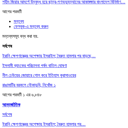
শহীদ জিয়ার আদর্শে উদ্বুদ্ধ হয়ে ছাত্র-গণঅভ্যুত্থানের আকাঙ্ক্ষার বাংলাদেশ বিনির্মাণ…
আগের
পরবর্তী
মন্তব্য
ফেসবুক-এ মন্তব্য করুন
মন্তব্যসমূহ বন্ধ করা হয়.
সর্বশেষ
ইরানি ক্ষেপণাস্ত্রের অপেক্ষায় ইসরাইল; বৈরুত হামলার পর বাড়ছে…
ইসলামী ব্যাংকের পরিচালনা পর্ষদ বাতিল ঘোষণা
নীল ঢেউয়ের জোয়ারে গোল করে ইতিহাস কুরাসাওয়ের
রাঙামাটির বরকলে নৌকাডুবি, নিখোঁজ ১
আগের
পরবর্তী
১ এর ৬,৮৪৮
আন্তর্জাতিক
সর্বশেষ
ইরানি ক্ষেপণাস্ত্রের অপেক্ষায় ইসরাইল; বৈরুত হামলার পর…