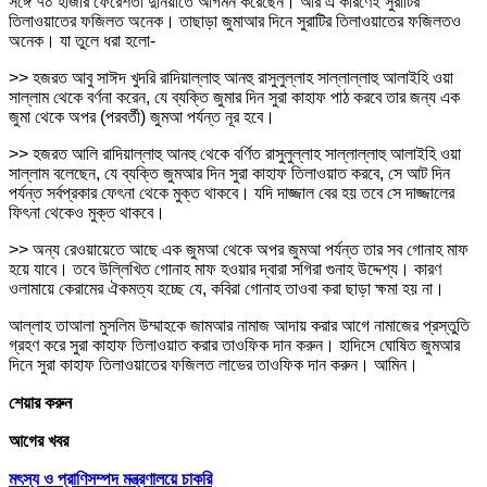
সঙ্গে ৭০ হাজার ফেরেশতা দুনিয়াতে আগমন করেছেন। আর এ কারণেই সুরাটির
তিলাওয়াতের ফজিলত অনেক। তাছাড়া জুমাআর দিনে সুরাটির তিলাওয়াতের ফজিলতও
অনেক। যা তুলে ধরা হলো-
>> হজরত আবু সাঈদ খুদরি রাদিয়াল্লাহু আনহু রাসুলুল্লাহ সাল্লাল্লাহু আলাইহি ওয়া
সাল্লাম থেকে বর্ণনা করেন, যে ব্যক্তি জুমার দিন সুরা কাহাফ পাঠ করবে তার জন্য এক
জুমা থেকে অপর (পরবর্তী) জুমআ পর্যন্ত নূর হবে।
>> হজরত আলি রাদিয়াল্লাহু আনহু থেকে বর্ণিত রাসুলুল্লাহ সাল্লাল্লাহু আলাইহি ওয়া
সাল্লাম বলেছেন, যে ব্যক্তি জুমআর দিন সুরা কাহাফ তিলাওয়াত করবে, সে আট দিন
পর্যন্ত সর্বপ্রকার ফেৎনা থেকে মুক্ত থাকবে। যদি দাজ্জাল বের হয় তবে সে দাজ্জালের
ফিৎনা থেকেও মুক্ত থাকবে।
>> অন্য রেওয়ায়েতে আছে এক জুমআ থেকে অপর জুমআ পর্যন্ত তার সব গোনাহ মাফ
হয়ে যাবে। তবে উল্লিখিত গোনাহ মাফ হওয়ার দ্বারা সগিরা গুনাহ উদ্দেশ্য। কারণ
ওলামায়ে কেরামের ঐকমত্য হচ্ছে যে, কবিরা গোনাহ তাওবা করা ছাড়া ক্ষমা হয় না।
আল্লাহ তাআলা মুসলিম উম্মাহকে জামআর নামাজ আদায় করার আগে নামাজের প্রস্তুতি
গ্রহণ করে সুরা কাহাফ তিলাওয়াত করার তাওফিক দান করুন। হাদিসে ঘোষিত জুমআর
দিনে সুরা কাহাফ তিলাওয়াতের ফজিলত লাভের তাওফিক দান করুন। আমিন।
শেয়ার করুন
আগের খবর
মৎস্য ও প্রাণিসম্পদ মন্ত্রণালয়ে চাকরি