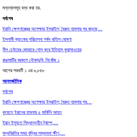
মন্তব্যসমূহ বন্ধ করা হয়.
সর্বশেষ
ইরানি ক্ষেপণাস্ত্রের অপেক্ষায় ইসরাইল; বৈরুত হামলার পর বাড়ছে…
ইসলামী ব্যাংকের পরিচালনা পর্ষদ বাতিল ঘোষণা
নীল ঢেউয়ের জোয়ারে গোল করে ইতিহাস কুরাসাওয়ের
রাঙামাটির বরকলে নৌকাডুবি, নিখোঁজ ১
আগের
পরবর্তী
১ এর ৬,৮৪৮
আন্তর্জাতিক
সর্বশেষ
ইরানি ক্ষেপণাস্ত্রের অপেক্ষায় ইসরাইল; বৈরুত হামলার পর…
কুয়েতে ইরানের হামলায় ৫ মার্কিনি আহত
ইরান ইস্যুতে সিদ্ধান্তহীন ট্রাম্প,…
যুদ্ধবিরতির সময় বৃদ্ধির সম্ভাবনা ক্ষীণ,…