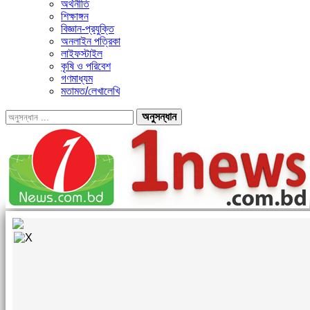
অর্থনীতি
শিক্ষাঙ্গন
বিজ্ঞান-প্রযুক্তি
অনলাইন পত্রিকা
লাইফস্টাইল
কৃষি ও পরিবেশ
গণমাধ্যম
মতামত/লেখালেখি