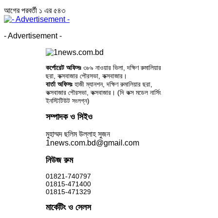
আগের
পরবর্তী
১ এর ৫৪৩
- Advertisement -
কর্পোরেট অফিসঃ
৩৮৯ নাওয়ার ভিলা, দক্ষিণ রুমালিয়ার
ছরা, কক্সবাজার পৌরসভা, কক্সবাজার।
বার্তা অফিসঃ
হাজী ম্যানশন, দক্ষিণ রুমালিয়ার ছরা,
কক্সবাজার পৌরসভা, কক্সবাজার। (দি কক্স মডেল নার্সিং
ইনস্টিটিউট সংলগ্ন)
সম্পাদক ও সিইও
মুহাম্মদ ছলিম উল্লাহ সুজন
1news.com.bd@gmail.com
নিউজ রুম
01821-740797
01815-471400
01815-471329
মার্কেটিং ও সেলস