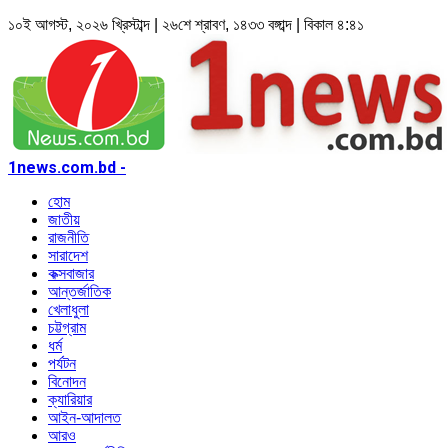
১০ই আগস্ট, ২০২৬ খ্রিস্টাব্দ | ২৬শে শ্রাবণ, ১৪৩৩ বঙ্গাব্দ | বিকাল ৪:৪১
1news.com.bd -
হোম
জাতীয়
রাজনীতি
সারাদেশ
কক্সবাজার
আন্তর্জাতিক
খেলাধুলা
চট্টগ্রাম
ধর্ম
পর্যটন
বিনোদন
ক্যারিয়ার
আইন-আদালত
আরও