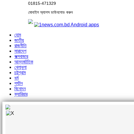
01815-471329
মোবাইল অ্যাপস ডাউনলোড করুন
হোম
জাতীয়
রাজনীতি
সারাদেশ
কক্সবাজার
আন্তর্জাতিক
খেলাধুলা
চট্টগ্রাম
ধর্ম
পর্যটন
বিনোদন
ক্যারিয়ার