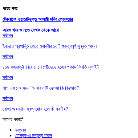
পরের খবর
টেকনাফে ওয়ারেন্টভুক্ত আসামী মনির গ্রেফতার
আরও খবর জানতে
লেখক থেকে আরো
সর্বশেষ
ইবাদতে প্রশান্তি পেতে মহানবীর ১০টি গুরুত্বপূর্ণ সুন্নত আমল
সর্বশেষ
৪১৯ হজযাত্রী নিয়ে দেশে পৌঁছেছে হজের প্রথম ফিরতি ফ্লাইট
সর্বশেষ
লাশ দাফনের সময় তিনবার মাটি দেওয়া কি বিদআত?
সর্বশেষ
রোজা অবস্থায় স্বপ্নদোষ হলে কী করণীয়?
আগের
পরবর্তী
মন্তব্য
ফেসবুক-এ মন্তব্য করুন