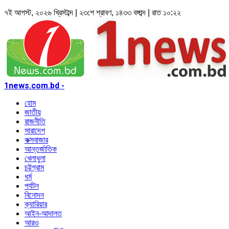
৭ই আগস্ট, ২০২৬ খ্রিস্টাব্দ | ২৩শে শ্রাবণ, ১৪৩৩ বঙ্গাব্দ | রাত ১০:২২
1news.com.bd -
হোম
জাতীয়
রাজনীতি
সারাদেশ
কক্সবাজার
আন্তর্জাতিক
খেলাধুলা
চট্টগ্রাম
ধর্ম
পর্যটন
বিনোদন
ক্যারিয়ার
আইন-আদালত
আরও