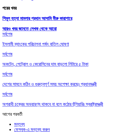
পরের খবর
শিমুল হত্যা মামলার প্রধান আসামি মীরু কারাগারে
আরও খবর জানতে
লেখক থেকে আরো
সর্বশেষ
ইসলামী ব্যাংকের পরিচালনা পর্ষদ বাতিল ঘোষণা
সর্বশেষ
অকটেন, পেট্রোল ও কেরোসিনের দাম বাড়লো লিটারে ৫ টাকা
সর্বশেষ
দেশের সামনে কঠিন ও গুরুত্বপূর্ণ সময় অপেক্ষা করছেঃ প্রধানমন্ত্রী
সর্বশেষ
অপরাধী চক্রের অভয়ারণ্য থাকবে না বলে কঠোর হুঁশিয়ারিঃ স্বরাষ্ট্রমন্ত্রী
আগের
পরবর্তী
মন্তব্য
ফেসবুক-এ মন্তব্য করুন