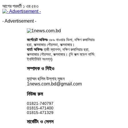
আগের
পরবর্তী
১ এর ৫৪৩
- Advertisement -
কর্পোরেট অফিসঃ
৩৮৯ নাওয়ার ভিলা, দক্ষিণ রুমালিয়ার
ছরা, কক্সবাজার পৌরসভা, কক্সবাজার।
বার্তা অফিসঃ
হাজী ম্যানশন, দক্ষিণ রুমালিয়ার ছরা,
কক্সবাজার পৌরসভা, কক্সবাজার। (দি কক্স মডেল নার্সিং
ইনস্টিটিউট সংলগ্ন)
সম্পাদক ও সিইও
মুহাম্মদ ছলিম উল্লাহ সুজন
1news.com.bd@gmail.com
নিউজ রুম
01821-740797
01815-471400
01815-471329
মার্কেটিং ও সেলস