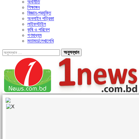
অর্থনীতি
শিক্ষাঙ্গন
বিজ্ঞান-প্রযুক্তি
অনলাইন পত্রিকা
লাইফস্টাইল
কৃষি ও পরিবেশ
গণমাধ্যম
মতামত/লেখালেখি