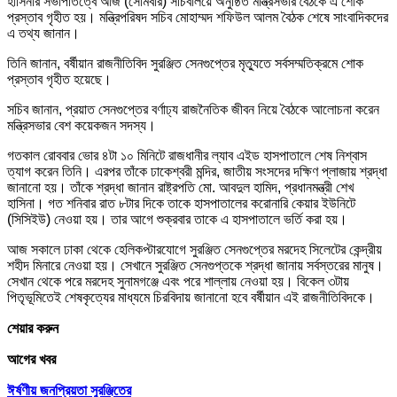
হাসিনার সভাপতিত্বে আজ (সোমবার) সচিবালয়ে অনুষ্ঠিত মন্ত্রিসভার বৈঠকে এ শোক
প্রস্তাব গৃহীত হয়। মন্ত্রিপরিষদ সচিব মোহাম্মদ শফিউল আলম বৈঠক শেষে সাংবাদিকদের
এ তথ্য জানান।
তিনি জানান, বর্ষীয়ান রাজনীতিবিদ সুরঞ্জিত সেনগুপ্তের মৃত্যুতে সর্বসম্মতিক্রমে শোক
প্রস্তাব গৃহীত হয়েছে।
সচিব জানান, প্রয়াত সেনগুপ্তের বর্ণাঢ্য রাজনৈতিক জীবন নিয়ে বৈঠকে আলোচনা করেন
মন্ত্রিসভার বেশ কয়েকজন সদস্য।
গতকাল রোববার ভোর ৪টা ১০ মিনিটে রাজধানীর ল্যাব এইড হাসপাতালে শেষ নিশ্বাস
ত্যাগ করেন তিনি। এরপর তাঁকে ঢাকেশ্বরী মন্দির, জাতীয় সংসদের দক্ষিণ প্লাজায় শ্রদ্ধা
জানানো হয়। তাঁকে শ্রদ্ধা জানান রাষ্ট্রপতি মো. আবদুল হামিদ, প্রধানমন্ত্রী শেখ
হাসিনা। গত শনিবার রাত ৮টার দিকে তাকে হাসপাতালের করোনারি কেয়ার ইউনিটে
(সিসিইউ) নেওয়া হয়। তার আগে শুক্রবার তাকে এ হাসপাতালে ভর্তি করা হয়।
আজ সকালে ঢাকা থেকে হেলিকপ্টারযোগে সুরঞ্জিত সেনগুপ্তের মরদেহ সিলেটের কেন্দ্রীয়
শহীদ মিনারে নেওয়া হয়। সেখানে সুরঞ্জিত সেনগুপ্তকে শ্রদ্ধা জানায় সর্বস্তরের মানুষ।
সেখান থেকে পরে মরদেহ সুনামগঞ্জে এবং পরে শাল্লায় নেওয়া হয়। বিকেল ৩টায়
পিতৃভূমিতেই শেষকৃত্যের মাধ্যমে চিরবিদায় জানানো হবে বর্ষীয়ান এই রাজনীতিবিদকে।
শেয়ার করুন
আগের খবর
ঈর্ষণীয় জনপ্রিয়তা সুরঞ্জিতের