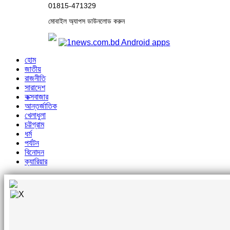
01815-471329
মোবাইল অ্যাপস ডাউনলোড করুন
হোম
জাতীয়
রাজনীতি
সারাদেশ
কক্সবাজার
আন্তর্জাতিক
খেলাধুলা
চট্টগ্রাম
ধর্ম
পর্যটন
বিনোদন
ক্যারিয়ার