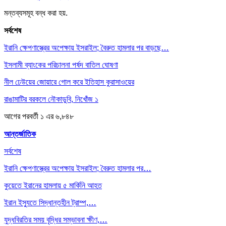
মন্তব্যসমূহ বন্ধ করা হয়.
সর্বশেষ
ইরানি ক্ষেপণাস্ত্রের অপেক্ষায় ইসরাইল; বৈরুত হামলার পর বাড়ছে…
ইসলামী ব্যাংকের পরিচালনা পর্ষদ বাতিল ঘোষণা
নীল ঢেউয়ের জোয়ারে গোল করে ইতিহাস কুরাসাওয়ের
রাঙামাটির বরকলে নৌকাডুবি, নিখোঁজ ১
আগের
পরবর্তী
১ এর ৬,৮৪৮
আন্তর্জাতিক
সর্বশেষ
ইরানি ক্ষেপণাস্ত্রের অপেক্ষায় ইসরাইল; বৈরুত হামলার পর…
কুয়েতে ইরানের হামলায় ৫ মার্কিনি আহত
ইরান ইস্যুতে সিদ্ধান্তহীন ট্রাম্প,…
যুদ্ধবিরতির সময় বৃদ্ধির সম্ভাবনা ক্ষীণ,…