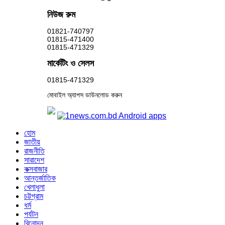
নিউজ রুম
01821-740797
01815-471400
01815-471329
মার্কেটিং ও সেলস
01815-471329
মোবাইল অ্যাপস ডাউনলোড করুন
হোম
জাতীয়
রাজনীতি
সারাদেশ
কক্সবাজার
আন্তর্জাতিক
খেলাধুলা
চট্টগ্রাম
ধর্ম
পর্যটন
বিনোদন