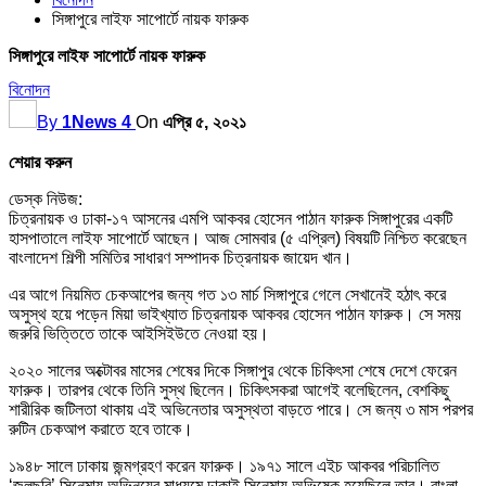
সিঙ্গাপুরে লাইফ সাপোর্টে নায়ক ফারুক
সিঙ্গাপুরে লাইফ সাপোর্টে নায়ক ফারুক
বিনোদন
By
1News 4
On
এপ্রি ৫, ২০২১
শেয়ার করুন
ডেস্ক নিউজ:
চিত্রনায়ক ও ঢাকা-১৭ আসনের এমপি আকবর হোসেন পাঠান ফারুক সিঙ্গাপুরের একটি
হাসপাতালে লাইফ সাপোর্টে আছেন। আজ সোমবার (৫ এপ্রিল) বিষয়টি নিশ্চিত করেছেন
বাংলাদেশ শিল্পী সমিতির সাধারণ সম্পাদক চিত্রনায়ক জায়েদ খান।
এর আগে নিয়মিত চেকআপের জন্য গত ১৩ মার্চ সিঙ্গাপুরে গেলে সেখানেই হঠাৎ করে
অসুস্থ হয়ে পড়েন মিয়া ভাইখ্যাত চিত্রনায়ক আকবর হোসেন পাঠান ফারুক। সে সময়
জরুরি ভিত্তিতে তাকে আইসিইউতে নেওয়া হয়।
২০২০ সালের অক্টোবর মাসের শেষের দিকে সিঙ্গাপুর থেকে চিকিৎসা শেষে দেশে ফেরেন
ফারুক। তারপর থেকে তিনি সুস্থ ছিলেন। চিকিৎসকরা আগেই বলেছিলেন, বেশকিছু
শারীরিক জটিলতা থাকায় এই অভিনেতার অসুস্থতা বাড়তে পারে। সে জন্য ৩ মাস পরপর
রুটিন চেকআপ করাতে হবে তাকে।
১৯৪৮ সালে ঢাকায় জন্মগ্রহণ করেন ফারুক। ১৯৭১ সালে এইচ আকবর পরিচালিত
‘জলছবি’ সিনেমায় অভিনয়ের মাধ্যমে ঢাকাই সিনেমায় অভিষেক হয়েছিলে তার। বাংলা