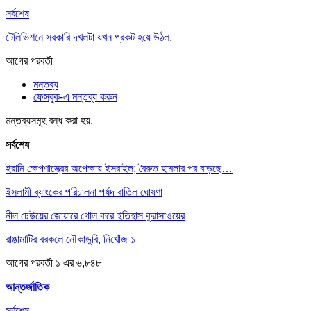
সর্বশেষ
টেলিভিশনে সরকারি দখলটা যখন প্রকট হয়ে উঠল,
আগের
পরবর্তী
মন্তব্য
ফেসবুক-এ মন্তব্য করুন
মন্তব্যসমূহ বন্ধ করা হয়.
সর্বশেষ
ইরানি ক্ষেপণাস্ত্রের অপেক্ষায় ইসরাইল; বৈরুত হামলার পর বাড়ছে…
ইসলামী ব্যাংকের পরিচালনা পর্ষদ বাতিল ঘোষণা
নীল ঢেউয়ের জোয়ারে গোল করে ইতিহাস কুরাসাওয়ের
রাঙামাটির বরকলে নৌকাডুবি, নিখোঁজ ১
আগের
পরবর্তী
১ এর ৬,৮৪৮
আন্তর্জাতিক
সর্বশেষ