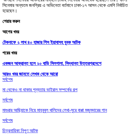
সিনেমার অন্যতম জনপ্রিয় এ অভিনেতা বর্তমানে ঢাকা-১৭ আসন থেকে এমপি নির্বাচিত
হয়েছেন।
শেয়ার করুন
আগের খবর
টেকনাফে ২ লাখ ৪০ হাজার পিস ইয়াবাসহ যুবক আটক
পরের খবর
একজন আক্রান্ত হলে ২০ বাড়ি সিলগালা, সিদ্ধান্ত উত্তরপ্রদেশে
আরও খবর জানতে
লেখক থেকে আরো
সর্বশেষ
মা থেকেও না থাকার শূন্যতায় ভাইরাল সম্পর্কের গল্প
সর্বশেষ
মাগুরার আছিয়াকে নিয়ে মাহবুবুল খালিদের লেখা-সুরে বাপ্পা মজুমদারের গান
সর্বশেষ
চিত্রনায়িকা নিপুণ আটক