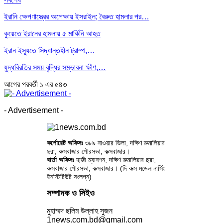
ইরানি ক্ষেপণাস্ত্রের অপেক্ষায় ইসরাইল; বৈরুত হামলার পর…
কুয়েতে ইরানের হামলায় ৫ মার্কিনি আহত
ইরান ইস্যুতে সিদ্ধান্তহীন ট্রাম্প,…
যুদ্ধবিরতির সময় বৃদ্ধির সম্ভাবনা ক্ষীণ,…
আগের
পরবর্তী
১ এর ৫৪৩
- Advertisement -
কর্পোরেট অফিসঃ
৩৮৯ নাওয়ার ভিলা, দক্ষিণ রুমালিয়ার
ছরা, কক্সবাজার পৌরসভা, কক্সবাজার।
বার্তা অফিসঃ
হাজী ম্যানশন, দক্ষিণ রুমালিয়ার ছরা,
কক্সবাজার পৌরসভা, কক্সবাজার। (দি কক্স মডেল নার্সিং
ইনস্টিটিউট সংলগ্ন)
সম্পাদক ও সিইও
মুহাম্মদ ছলিম উল্লাহ সুজন
1news.com.bd@gmail.com