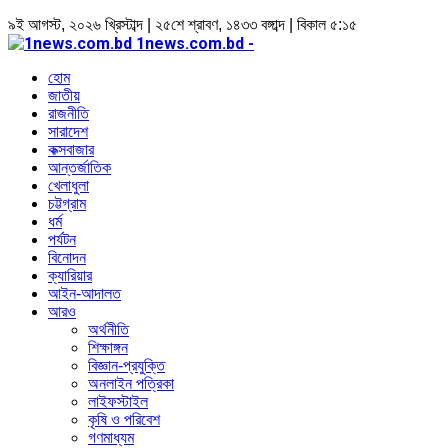
৯ই আগস্ট, ২০২৬ খ্রিস্টাব্দ | ২৫শে শ্রাবণ, ১৪৩৩ বঙ্গাব্দ | বিকাল ৫:১৫
1news.com.bd -
হোম
জাতীয়
রাজনীতি
সারাদেশ
কক্সবাজার
আন্তর্জাতিক
খেলাধুলা
চট্টগ্রাম
ধর্ম
পর্যটন
বিনোদন
ক্যারিয়ার
আইন-আদালত
আরও
অর্থনীতি
শিক্ষাঙ্গন
বিজ্ঞান-প্রযুক্তি
অনলাইন পত্রিকা
লাইফস্টাইল
কৃষি ও পরিবেশ
গণমাধ্যম