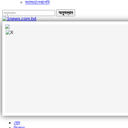
মতামত/লেখালেখি
হোম
বিনোদন