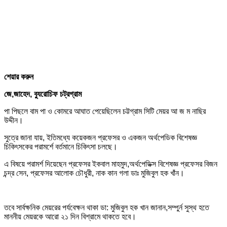
শেয়ার করুন
জে,জাহেদ, ব্যুরোচিফ চট্রগ্রাম
পা পিছলে বাম পা ও কোমরে আঘাত পেয়েছিলেন চট্টগ্রাম সিটি মেয়র আ জ ম নাছির
উদ্দীন।
সুত্রে জানা যায়, ইতিমধ্যে কয়েকজন প্রফেসর ও একজন অর্থপেডিক বিশেষজ্ঞ
চিকিৎসকের পরামর্শে বর্তমানে চিকিৎসা চলছে।
এ বিষয়ে পরামর্শ দিয়েছেন প্রফেসর ইকবাল মাহমুদ,অর্থপেডিক্স বিশেষজ্ঞ প্রফেসর বিজন
চন্দ্র সেন, প্রফেসর আলোক চৌধুরী, নাক কান গলা ডাঃ মুজিবুল হক খাঁন।
তবে সার্বক্ষনিক মেয়রের পর্যবেক্ষন থাকা ডা: মুজিবুল হক খান জানান,সম্পুর্ন সুস্থ হতে
মাননীয় মেয়রকে আরো ২১ দিন বিশ্রামে থাকতে হবে।