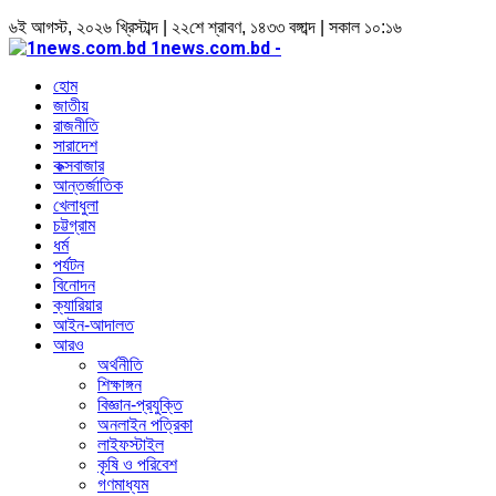
৬ই আগস্ট, ২০২৬ খ্রিস্টাব্দ | ২২শে শ্রাবণ, ১৪৩৩ বঙ্গাব্দ | সকাল ১০:১৬
1news.com.bd -
হোম
জাতীয়
রাজনীতি
সারাদেশ
কক্সবাজার
আন্তর্জাতিক
খেলাধুলা
চট্টগ্রাম
ধর্ম
পর্যটন
বিনোদন
ক্যারিয়ার
আইন-আদালত
আরও
অর্থনীতি
শিক্ষাঙ্গন
বিজ্ঞান-প্রযুক্তি
অনলাইন পত্রিকা
লাইফস্টাইল
কৃষি ও পরিবেশ
গণমাধ্যম