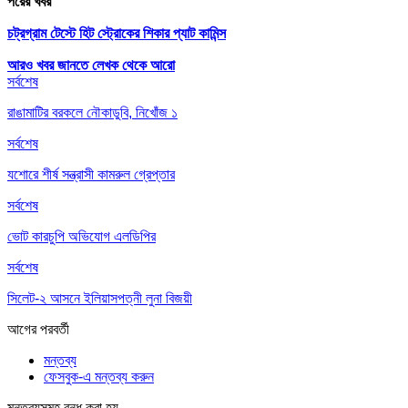
পরের খবর
চট্রগ্রাম টেস্টে হিট স্ট্রোকের শিকার প্যাট কামিন্স
আরও খবর জানতে
লেখক থেকে আরো
সর্বশেষ
রাঙামাটির বরকলে নৌকাডুবি, নিখোঁজ ১
সর্বশেষ
যশোরে শীর্ষ সন্ত্রাসী কামরুল গ্রেপ্তার
সর্বশেষ
ভোট কারচুপি অভিযোগ এলডিপির
সর্বশেষ
সিলেট-২ আসনে ইলিয়াসপত্নী লুনা বিজয়ী
আগের
পরবর্তী
মন্তব্য
ফেসবুক-এ মন্তব্য করুন
মন্তব্যসমূহ বন্ধ করা হয়.