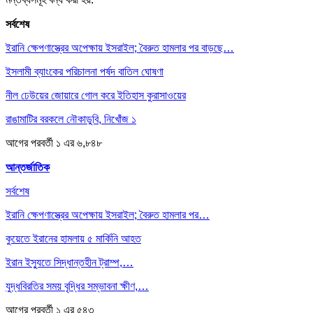
সর্বশেষ
ইরানি ক্ষেপণাস্ত্রের অপেক্ষায় ইসরাইল; বৈরুত হামলার পর বাড়ছে…
ইসলামী ব্যাংকের পরিচালনা পর্ষদ বাতিল ঘোষণা
নীল ঢেউয়ের জোয়ারে গোল করে ইতিহাস কুরাসাওয়ের
রাঙামাটির বরকলে নৌকাডুবি, নিখোঁজ ১
আগের
পরবর্তী
১ এর ৬,৮৪৮
আন্তর্জাতিক
সর্বশেষ
ইরানি ক্ষেপণাস্ত্রের অপেক্ষায় ইসরাইল; বৈরুত হামলার পর…
কুয়েতে ইরানের হামলায় ৫ মার্কিনি আহত
ইরান ইস্যুতে সিদ্ধান্তহীন ট্রাম্প,…
যুদ্ধবিরতির সময় বৃদ্ধির সম্ভাবনা ক্ষীণ,…
আগের
পরবর্তী
১ এর ৫৪৩