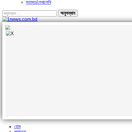
মতামত/লেখালেখি
হোম
সারাদেশ