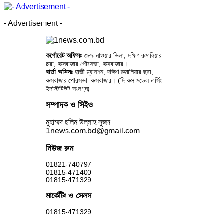
- Advertisement -
কর্পোরেট অফিসঃ
৩৮৯ নাওয়ার ভিলা, দক্ষিণ রুমালিয়ার
ছরা, কক্সবাজার পৌরসভা, কক্সবাজার।
বার্তা অফিসঃ
হাজী ম্যানশন, দক্ষিণ রুমালিয়ার ছরা,
কক্সবাজার পৌরসভা, কক্সবাজার। (দি কক্স মডেল নার্সিং
ইনস্টিটিউট সংলগ্ন)
সম্পাদক ও সিইও
মুহাম্মদ ছলিম উল্লাহ সুজন
1news.com.bd@gmail.com
নিউজ রুম
01821-740797
01815-471400
01815-471329
মার্কেটিং ও সেলস
01815-471329