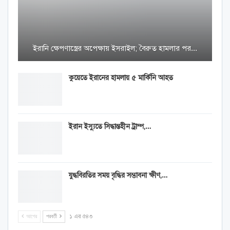
ইরানি ক্ষেপণাস্ত্রের অপেক্ষায় ইসরাইল; বৈরুত হামলার পর…
কুয়েতে ইরানের হামলায় ৫ মার্কিনি আহত
ইরান ইস্যুতে সিদ্ধান্তহীন ট্রাম্প,…
যুদ্ধবিরতির সময় বৃদ্ধির সম্ভাবনা ক্ষীণ,…
আগের
পরবর্তী
১ এর ৫৪৩