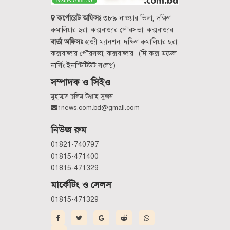
কর্পোরেট অফিসঃ
৩৮৯ নাওয়ার ভিলা, দক্ষিণ
রুমালিয়ার ছরা, কক্সবাজার পৌরসভা, কক্সবাজার।
বার্তা অফিসঃ
হাজী ম্যানশন, দক্ষিণ রুমালিয়ার ছরা,
কক্সবাজার পৌরসভা, কক্সবাজার। (দি কক্স মডেল
নার্সিং ইনস্টিটিউট সংলগ্ন)
সম্পাদক ও সিইও
মুহাম্মদ ছলিম উল্লাহ সুজন
1news.com.bd@gmail.com
নিউজ রুম
01821-740797
01815-471400
01815-471329
মার্কেটিং ও সেলস
01815-471329