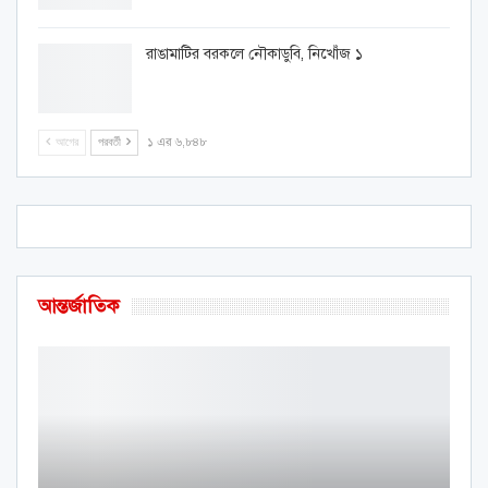
রাঙামাটির বরকলে নৌকাডুবি, নিখোঁজ ১
আগের
পরবর্তী
১ এর ৬,৮৪৮
আন্তর্জাতিক