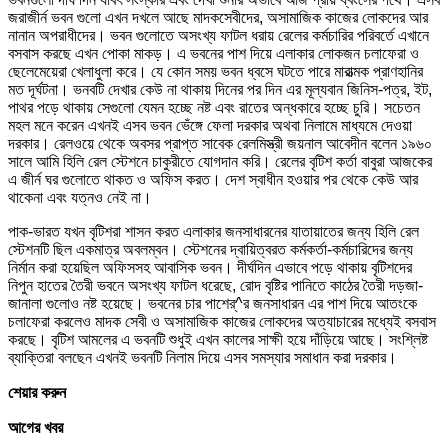
জরাজীর্ন ভবন গুলো এখন দখলে আছে মাদকসেবীদের, অসামাজিক কাজের লোকদের আর
নানান অপরাধীদের। ভবন গুলোতে অসংখ্য ফাটল ধরায় রেলের কর্মচারির পরিবর্তে এখানে
বসবাস করছে এখন পোকা মাকড়। এ ভবনের পাশ দিয়ে এলাকার লোকজন চলাফেরা ও
ছেলেমেয়েরা খেলাধুলা করে। যে কোন সময় ভবন ধ্বসে ঘটতে পারে মারাত্মক প্রাণহানির
মত দূর্ঘটনা। ভনবটি দেখার কেউ না থাকায় দিনের পর দিন এর মূল্যবান জিনিস-পত্র, ইট,
পাথর পড়ে থাকায় সেগুলো যেমন হচ্ছে নষ্ট এবং রাতের অন্ধকারে হচ্ছে চুরি। সচেতন
মহল মনে করেন এখনই এসব ভবন ভেঁঙ্গে ফেলা দরকার অথবা নিলামে মাধ্যমে দেওয়া
দরকার। রেলওয়ে থেকে অবসর প্রাপ্ত সাবেক রেলমিস্ত্রী জয়নাল আবেদীন বলেন ১৯৬০
সালে আমি হিলি রেল স্টেশনে চাকুরীতে যোগদান করি। রেলের বৃটিশ কর্তা বাবুরা আজকের
এ জীর্ন ঘর গুলোতে থাকত ও অফিস করত। দেশ স্বাধীন হওয়ার পর থেকে কেউ আর
থাকেনা এবং যত্নও নেই না।
পাক-ভারত যখন বৃটিশরা শাসন করত এলাকার জনসাধারনের যাতায়াতের জন্য হিলি রেল
স্টেশনটি ছিল একমাত্র অবলম্বন। স্টেশনের দ্বায়িত্বরত কর্মকর্তা-কর্মচারিদের জন্য
নির্মান করা হয়েছিল অফিসসহ আবাসিক ভবন। দীর্ঘদিন এভাবে পড়ে থাকায় বৃটিশদের
নিপুন হাতের তৈরী ভবনে অসংখ্য ফাটল ধরেছে, রোদ বৃষ্টির পানিতে কাঠের তৈরী দড়জা-
জানালা গুলোও নষ্ট হয়েছে। ভবনের চার পাশের্^র জনসাধারন এর পাশ দিয়ে আতংকে
চলাফেরা করলেও মাদক সেবী ও অসামাজিক কাজের লোকদের অত্যাচারের মধ্যেই বসবাস
করছে। বৃটিশ আমলের এ ভবনটি শুধুই এখন কালের সাক্ষী হয়ে দাঁড়িয়ে আছে। সংশ্লিষ্ট
ব্যাক্তিরা বলছেন এখনই ভবনটি নিলাম দিয়ে এসব সমস্যার সমাধান করা দরকার।
শেয়ার করুন
আগের খবর