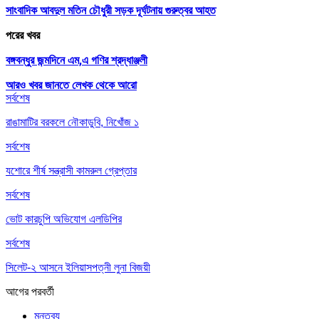
সাংবাদিক আবদুল মতিন চৌধুরী সড়ক দূর্ঘটনায় গুরুত্বর আহত
পরের খবর
বঙ্গবন্ধুর জন্মদিনে এম,এ গণির শ্রদ্ধাঞ্জলী
আরও খবর জানতে
লেখক থেকে আরো
সর্বশেষ
রাঙামাটির বরকলে নৌকাডুবি, নিখোঁজ ১
সর্বশেষ
যশোরে শীর্ষ সন্ত্রাসী কামরুল গ্রেপ্তার
সর্বশেষ
ভোট কারচুপি অভিযোগ এলডিপির
সর্বশেষ
সিলেট-২ আসনে ইলিয়াসপত্নী লুনা বিজয়ী
আগের
পরবর্তী
মন্তব্য