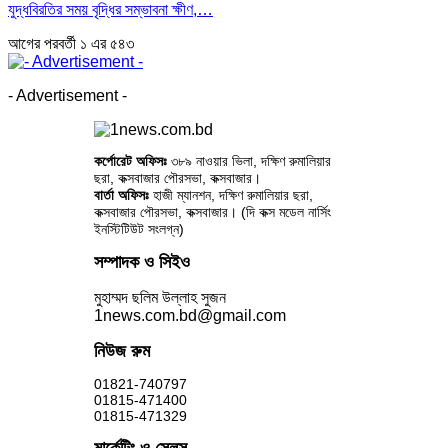
যুদ্ধবিরতির সময় বৃদ্ধির সম্ভাবনা ক্ষীণ,…
আগের
পরবর্তী
১ এর ৫৪৩
- Advertisement -
কর্পোরেট অফিসঃ
৩৮৯ নাওয়ার ভিলা, দক্ষিণ রুমালিয়ার
ছরা, কক্সবাজার পৌরসভা, কক্সবাজার।
বার্তা অফিসঃ
হাজী ম্যানশন, দক্ষিণ রুমালিয়ার ছরা,
কক্সবাজার পৌরসভা, কক্সবাজার। (দি কক্স মডেল নার্সিং
ইনস্টিটিউট সংলগ্ন)
সম্পাদক ও সিইও
মুহাম্মদ ছলিম উল্লাহ সুজন
1news.com.bd@gmail.com
নিউজ রুম
01821-740797
01815-471400
01815-471329