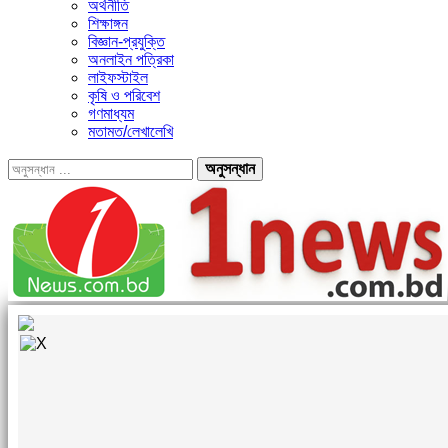
অর্থনীতি
শিক্ষাঙ্গন
বিজ্ঞান-প্রযুক্তি
অনলাইন পত্রিকা
লাইফস্টাইল
কৃষি ও পরিবেশ
গণমাধ্যম
মতামত/লেখালেখি