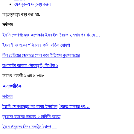
ফেসবুক-এ মন্তব্য করুন
মন্তব্যসমূহ বন্ধ করা হয়.
সর্বশেষ
ইরানি ক্ষেপণাস্ত্রের অপেক্ষায় ইসরাইল; বৈরুত হামলার পর বাড়ছে…
ইসলামী ব্যাংকের পরিচালনা পর্ষদ বাতিল ঘোষণা
নীল ঢেউয়ের জোয়ারে গোল করে ইতিহাস কুরাসাওয়ের
রাঙামাটির বরকলে নৌকাডুবি, নিখোঁজ ১
আগের
পরবর্তী
১ এর ৬,৮৪৮
আন্তর্জাতিক
সর্বশেষ
ইরানি ক্ষেপণাস্ত্রের অপেক্ষায় ইসরাইল; বৈরুত হামলার পর…
কুয়েতে ইরানের হামলায় ৫ মার্কিনি আহত
ইরান ইস্যুতে সিদ্ধান্তহীন ট্রাম্প,…