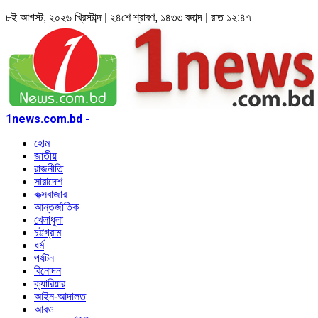
৮ই আগস্ট, ২০২৬ খ্রিস্টাব্দ | ২৪শে শ্রাবণ, ১৪৩৩ বঙ্গাব্দ | রাত ১২:৪৭
1news.com.bd -
হোম
জাতীয়
রাজনীতি
সারাদেশ
কক্সবাজার
আন্তর্জাতিক
খেলাধুলা
চট্টগ্রাম
ধর্ম
পর্যটন
বিনোদন
ক্যারিয়ার
আইন-আদালত
আরও