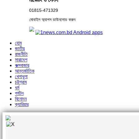
মার্কেটিং ও সেলস
01815-471329
মোবাইল অ্যাপস ডাউনলোড করুন
হোম
জাতীয়
রাজনীতি
সারাদেশ
কক্সবাজার
আন্তর্জাতিক
খেলাধুলা
চট্টগ্রাম
ধর্ম
পর্যটন
বিনোদন
ক্যারিয়ার