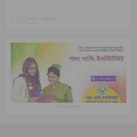
আগের
পরবর্তী
১ এর ৫৪৩
- Advertisement -