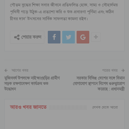
গৌতম বুদ্ধের শিক্ষা সবার জীবনে প্রতিফলিত হোক, সাম্য ও সৌহার্দময়
পৃথিবী গড়ে উঠুক-এ প্রত্যাশা করি ও শুভ প্রবারণা পূর্ণিমা এবং কঠিন
চীবর দান’ উৎসবের সার্বিক সাফলতা কামনা ৱইল।
শেয়ার করুন
আগের খবর
পরের খবর
মুজিববর্ষ উপলক্ষে নাইক্ষ্যংছড়ির গ্রামীণ
সরকার বিভিন্ন দেশের সঙ্গে বিমান
সড়ক রক্ষণাবেক্ষণ কার্যক্রম শুভ
যোগাযোগ স্থাপনে বিশেষ গুরুত্বারোপ
উদ্ধোধন
করেছে : প্রধানমন্ত্রী
আরও খবর জানতে
লেখক থেকে আরো