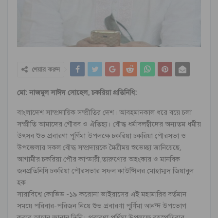
শেয়ার করুন
মো: নাজমুল সাঈদ সোহেল, চকরিয়া প্রতিনিধি:
বাংলাদেশ সাম্প্রদায়িক সম্প্রীতির দেশ। আবহমানকাল ধরে বয়ে চলা
সম্প্রীতি আমাদের গৌৱব ও ঐতিহ্য। বৌদ্ধ ধর্মাবলম্বীদের অন্যতম ধর্মীয়
উৎসব শুভ প্রবারণা পূর্ণিমা উপলক্ষে চকরিয়া চকৱিয়া পৌৱসভা ও
উপজেলাৱ সকল বৌদ্ধ সম্প্রদায়কে মৈত্রীময় শুভেচ্ছা জানিয়েছে,
আগামীর চকরিয়া পৌর কান্ডারী,তারুণ্যের অহংকার ও মানবিক
জনপ্রতিনিধি চকরিয়া পৌরসভার সফল কাউন্সিলর মোহাম্মদ জিয়াবুল
হক।
সারাবিশ্বে কোভিড -১৯ করোনা ভাইরাসের এই মহামারিৱ বর্তমান
সময়ে পরিবার-পরিজন নিয়ে শুভ প্রবারণা পূর্ণিমা আনন্দ উপভোগ
করার আহ্বান জানান তিনি। প্রবারণা পূর্ণিমা উপলক্ষে বৃহস্পতিবার