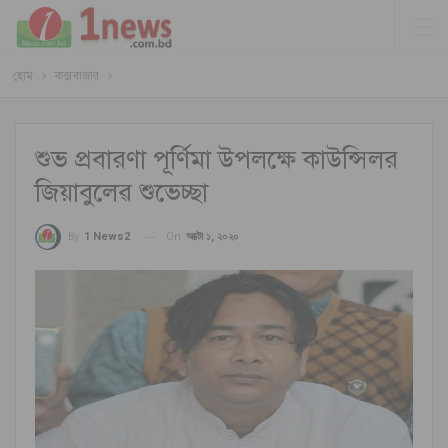
হোম
কক্সবাজার
শুভ প্রবারণা পূর্ণিমা উপলক্ষে কাউন্সিলর
জিয়াবুলেৱ শুভেচ্ছা
On
অক্টো ১, ২০২০
By
1 News2