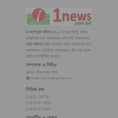
কর্পোরেট অফিসঃ
৩৮৯ নাওয়ার ভিলা, দক্ষিণ
রুমালিয়ার ছরা, কক্সবাজার পৌরসভা, কক্সবাজার।
বার্তা অফিসঃ
হাজী ম্যানশন, দক্ষিণ রুমালিয়ার ছরা,
কক্সবাজার পৌরসভা, কক্সবাজার। (দি কক্স মডেল
নার্সিং ইনস্টিটিউট সংলগ্ন)
সম্পাদক ও সিইও
মুহাম্মদ ছলিম উল্লাহ সুজন
1news.com.bd@gmail.com
নিউজ রুম
01821-740797
01815-471400
01815-471329
মার্কেটিং ও সেলস