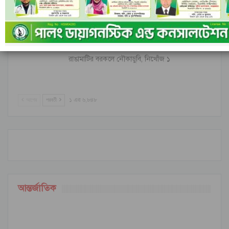
নীল ঢেউয়ের জোয়ারে গোল করে ইতিহাস কুরাসাওয়ের
রাঙামাটির বরকলে নৌকাডুবি, নিখোঁজ ১
আগের
পরবর্তী
১ এর ৬,৮৪৮
আন্তর্জাতিক