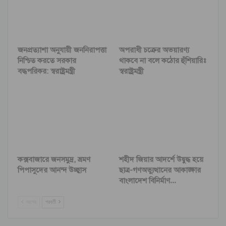
জনপ্রত্যাশা অনুযায়ী জননিরাপত্তা
অপরাধী চক্রের অভয়ারণ্য
নিশ্চিত করতে সরকার
থাকবে না বলে কঠোর হুঁশিয়ারিঃ
বদ্ধপরিকর: স্বরাষ্ট্রমন্ত্রী
স্বরাষ্ট্রমন্ত্রী
কক্সবাজারে জনসমুদ্র, ভ্রমণ
শহীদ জিয়ার আদর্শে উদ্বুদ্ধ হয়ে
পিপাসুদের আনন্দ উচ্ছ্বাস
ছাত্র-গণঅভ্যুত্থানের আকাঙ্ক্ষার
বাংলাদেশ বিনির্মাণ…
আগের
পরবর্তী