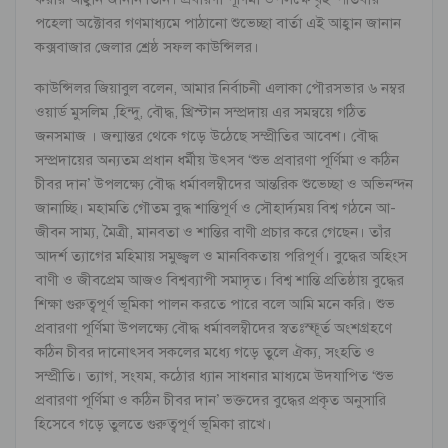
পহেলা অক্টোবর গণমাধ্যমে পাঠানো শুভেচ্ছা বার্তা এই আহ্বান জানান
কক্সবাজার জেলার শ্রেষ্ঠ সফল কাউন্সিলর।
কাউন্সিলর জিয়াবুল বলেন, আমার নির্বাচনী এলাকা পৌরসভার ৬ নম্বর
ওয়ার্ড মুসলিম ,হিন্দু, বৌদ্ধ, খ্রিস্টান সম্প্রদায় এর সমন্বয়ে গঠিত
জনসমাজ । জন্মান্তর থেকে গড়ে উঠেছে সম্প্রীতিৱ আবেশ। বৌদ্ধ
সম্প্রদায়ের অন্যতম প্রধান ধর্মীয় উৎসব ‘শুভ প্রবারণা পূর্ণিমা ও কঠিন
চীবর দান’ উপলক্ষ্যে বৌদ্ধ ধর্মাবলম্বীদের আন্তরিক শুভেচ্ছা ও অভিনন্দন
জানাচ্ছি। মহামতি গৌতম বুদ্ধ শান্তিপূর্ণ ও সৌহার্দ্যময় বিশ্ব গঠনে আ-
জীবন সাম্য, মৈত্রী, মানবতা ও শান্তির বাণী প্রচার করে গেছেন। তাঁর
আদর্শ ত্যাগের মহিমায় সমুজ্জ্বল ও মানবিকতায় পরিপূর্ণ। বুদ্ধের অহিংস
বাণী ও জীবপ্রেম আজও বিশ্বব্যাপী সমাদৃত। বিশ্ব শান্তি প্রতিষ্ঠায় বুদ্ধের
শিক্ষা গুরুত্বপূর্ণ ভূমিকা পালন করতে পারে বলে আমি মনে করি। শুভ
প্রবারণা পূর্ণিমা উপলক্ষ্যে বৌদ্ধ ধর্মাবলম্বীদের স্বতঃস্ফূর্ত অংশগ্রহণে
কঠিন চীবর দানোৎসব সকলের মধ্যে গড়ে তুলে ঐক্য, সংহতি ও
সম্প্রীতি। ত্যাগ, সংযম, কঠোর ধ্যান সাধনার মাধ্যমে উদযাপিত ‘শুভ
প্রবারণা পূর্ণিমা ও কঠিন চীবর দান’ ভক্তদের বুদ্ধের প্রকৃত অনুসারি
হিসেবে গড়ে তুলতে গুরুত্বপূর্ণ ভূমিকা রাখে।