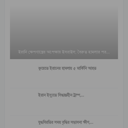
ইরানি ক্ষেপণাস্ত্রের অপেক্ষায় ইসরাইল; বৈরুত হামলার পর…
কুয়েতে ইরানের হামলায় ৫ মার্কিনি আহত
ইরান ইস্যুতে সিদ্ধান্তহীন ট্রাম্প,…
যুদ্ধবিরতির সময় বৃদ্ধির সম্ভাবনা ক্ষীণ,…