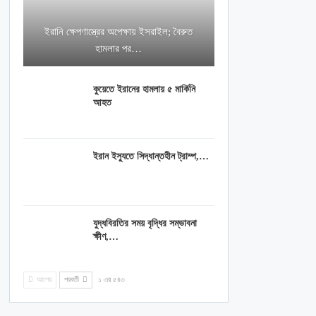
ইরানি ক্ষেপণাস্ত্রের অপেক্ষায় ইসরাইল; বৈরুত
হামলার পর…
কুয়েতে ইরানের হামলায় ৫ মার্কিনি
আহত
ইরান ইস্যুতে সিদ্ধান্তহীন ট্রাম্প,…
যুদ্ধবিরতির সময় বৃদ্ধির সম্ভাবনা
ক্ষীণ,…
আগের
পরবর্তী
১ এর ৫৪৩