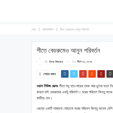
হোম
লাইফস্টাইল
শীতে বেডরুমেও আনুন পরিবর্তন
শীতে বেডরুমেও আনুন পরিবর্তন
On
ডিসে ৩১, ২০১৬
By
One News
শেয়ার করুন
ওয়ান নিউজ ডেক্সঃ
শীতে শুধু হাত-পায়ের ত্বক আর চুলের যত্ন
রাখতে চাই বেডরুমের একটু পরিবর্তণ। ঘরের পরিবেশ কিন্তু মন
কাটিয়ে দেন।
এছাড়া একটি সাজানো গোছানো ঘরের পরিবেশ কিন্তু অনেক বেশি 