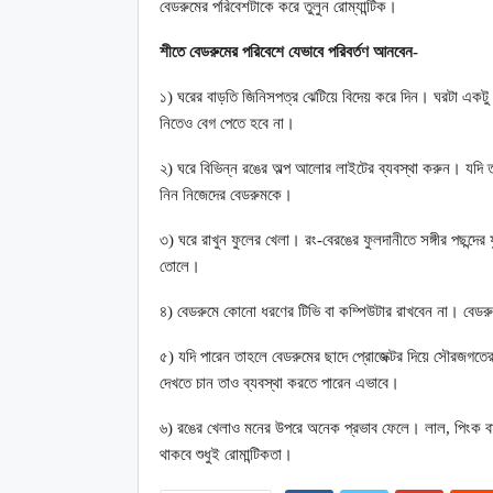
বেডরুমের পরিবেশটাকে করে তুলুন রোম্যান্টিক।
শীতে বেডরুমের পরিবেশে যেভাবে পরিবর্তণ আনবেন-
১) ঘরের বাড়তি জিনিসপত্র ঝেটিয়ে বিদেয় করে দিন। ঘরটা একটু 
নিতেও বেগ পেতে হবে না।
২) ঘরে বিভিন্ন রঙের অল্প আলোর লাইটের ব্যবস্থা করুন। যদি 
নিন নিজেদের বেডরুমকে।
৩) ঘরে রাখুন ফুলের খেলা। রং-বেরঙের ফুলদানীতে সঙ্গীর পছন্দ
তোলে।
৪) বেডরুমে কোনো ধরণের টিভি বা কম্পিউটার রাখবেন না। বেড
৫) যদি পারেন তাহলে বেডরুমের ছাদে প্রোজেক্টর দিয়ে সৌরজগতে
দেখতে চান তাও ব্যবস্থা করতে পারেন এভাবে।
৬) রঙের খেলাও মনের উপরে অনেক প্রভাব ফেলে। লাল, পিংক বা
থাকবে শুধুই রোমান্টিকতা।