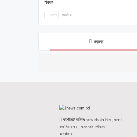
শরবত
আগের
পরবর্তী
মন্তব্য
কর্পোরেট অফিসঃ
৩৮৯ নাওয়ার ভিলা, দক্ষিণ
রুমালিয়ার ছরা, কক্সবাজার পৌরসভা,
কক্সবাজার।