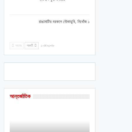
রাঙামাটির বরকলে নৌকাডুবি, নিখোঁজ ১
আগের
পরবর্তী
১ এর ৬,৮৪৮
আন্তর্জাতিক