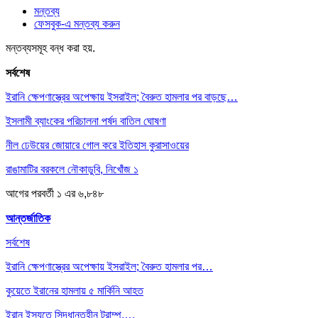
মন্তব্য
ফেসবুক-এ মন্তব্য করুন
মন্তব্যসমূহ বন্ধ করা হয়.
সর্বশেষ
ইরানি ক্ষেপণাস্ত্রের অপেক্ষায় ইসরাইল; বৈরুত হামলার পর বাড়ছে…
ইসলামী ব্যাংকের পরিচালনা পর্ষদ বাতিল ঘোষণা
নীল ঢেউয়ের জোয়ারে গোল করে ইতিহাস কুরাসাওয়ের
রাঙামাটির বরকলে নৌকাডুবি, নিখোঁজ ১
আগের
পরবর্তী
১ এর ৬,৮৪৮
আন্তর্জাতিক
সর্বশেষ
ইরানি ক্ষেপণাস্ত্রের অপেক্ষায় ইসরাইল; বৈরুত হামলার পর…
কুয়েতে ইরানের হামলায় ৫ মার্কিনি আহত
ইরান ইস্যুতে সিদ্ধান্তহীন ট্রাম্প,…