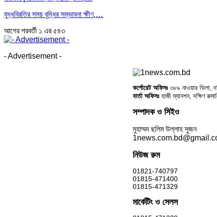
যুদ্ধবিরতির সময় বৃদ্ধির সম্ভাবনা ক্ষীণ,…
আগের
পরবর্তী
১ এর ৫৪৩
- Advertisement -
কর্পোরেট অফিসঃ
৩৮৯ নাওয়ার ভিলা, দক্
বার্তা অফিসঃ
হাজী ম্যানশন, দক্ষিণ রুম
সম্পাদক ও সিইও
মুহাম্মদ ছলিম উল্লাহ সুজন
1news.com.bd@gmail.
নিউজ রুম
01821-740797
01815-471400
01815-471329
মার্কেটিং ও সেলস