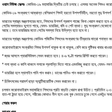
ওয়ান নিউজ ডেক্সঃ
কোভিড-১৯ মহামারির দ্বিতীয় ঢেউ চলছে। এসময় অনেক শিশুও করোনা
কোভিড-১৯ সংক্রমণে আক্রান্ত বেশিরভাগ শিশুই হয়তো উপসর্গবিহীন, নয়তো মৃদু উপসর্
ভারতের স্বাস্থ্য মন্ত্রণালয়ের মতে, শিশুদের উপসর্গ প্রকাশ পাচ্ছে কিনা খেয়াল করতে হব
পেটের সমস্যায়ও ভুগতে পারে, যেমন- ডায়রিয়া, বমি ও পেট ব্যথা। মৃদু সংক্রমণ যেকোনো 
আছে। তবে ডায়রিয়ার মতো পেটের সমস্যা নিয়ে উদ্বিগ্ন হতে হবে না।
ভারতের স্বাস্থ্য মন্ত্রণালয় কোভিড পজিটিভ শিশুদের সংক্রমণের তীব্রতার মাত্রা শনাক্
করোনাভাইরাসে সংক্রমিত শিশুর উপসর্গ থাকুক বা না থাকুক, বেশি করে পুষ্টিকর খাবার খাও
* জ্বর আসলে প্যারাসিটামল সেবন করাতে হবে। ৪-৬ ঘণ্টা পরপর রিপিট করতে পারেন।
* গলা ব্যথা ও কাশি থাকলে গলাকে প্রশান্তি দিতে পারে এমনকিছু করতে হবে, যেমন- ল
* ডায়রিয়া হলে স্যালাইন পানি পান করান। ডাবের পানিও পান করাতে পারেন।
* চিকিৎসকের পরামর্শ ছাড়া অ্যান্টিবায়োটিক সেবন করাবেন না।
চলমান করোনাভাইরাস মহামারিতে শিশুদের প্রতি বাড়তি খেয়াল রাখা উচিত। প্রতিদিন ২-৩ ব
হাত-পা ঠান্ডা হয়ে গেলে, শরীরের কোথাও নীল হলে এবং বুক ভেতরে ঢুকে গেলে একটুও অবহে
শেয়ার করুন
আগের খবর