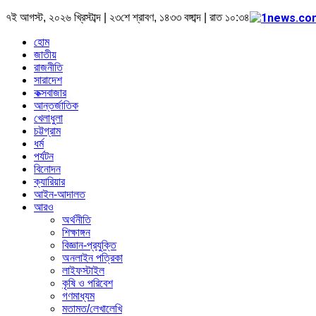
৭ই আগস্ট, ২০২৬ খ্রিস্টাব্দ | ২৩শে শ্রাবণ, ১৪৩৩ বঙ্গাব্দ | রাত ১০:৩৪
হোম
জাতীয়
রাজনীতি
সারাদেশ
কক্সবাজার
আন্তর্জাতিক
খেলাধুলা
চট্টগ্রাম
ধর্ম
পর্যটন
বিনোদন
ক্যারিয়ার
আইন-আদালত
আরও
অর্থনীতি
শিক্ষাঙ্গন
বিজ্ঞান-প্রযুক্তি
অনলাইন পত্রিকা
লাইফস্টাইল
কৃষি ও পরিবেশ
গণমাধ্যম
মতামত/লেখালেখি