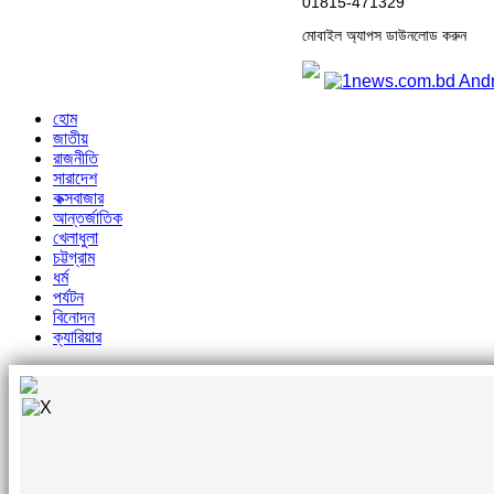
01815-471329
মোবাইল অ্যাপস ডাউনলোড করুন
হোম
জাতীয়
রাজনীতি
সারাদেশ
কক্সবাজার
আন্তর্জাতিক
খেলাধুলা
চট্টগ্রাম
ধর্ম
পর্যটন
বিনোদন
ক্যারিয়ার