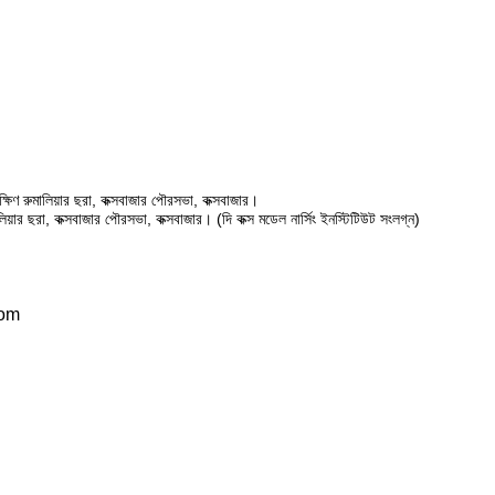
ষিণ রুমালিয়ার ছরা, কক্সবাজার পৌরসভা, কক্সবাজার।
ালিয়ার ছরা, কক্সবাজার পৌরসভা, কক্সবাজার। (দি কক্স মডেল নার্সিং ইনস্টিটিউট সংলগ্ন)
com