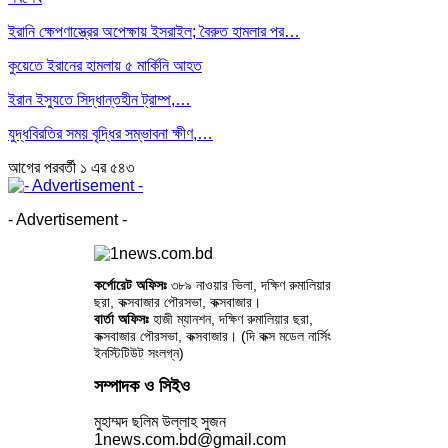
ইরানি ক্ষেপণাস্ত্রের অপেক্ষায় ইসরাইল; বৈরুত হামলার পর…
কুয়েতে ইরানের হামলায় ৫ মার্কিনি আহত
ইরান ইস্যুতে সিদ্ধান্তহীন ট্রাম্প,…
যুদ্ধবিরতির সময় বৃদ্ধির সম্ভাবনা ক্ষীণ,…
আগের
পরবর্তী
১ এর ৫৪৩
- Advertisement -
কর্পোরেট অফিসঃ
৩৮৯ নাওয়ার ভিলা, দক্ষিণ রুমালিয়ার
ছরা, কক্সবাজার পৌরসভা, কক্সবাজার।
বার্তা অফিসঃ
হাজী ম্যানশন, দক্ষিণ রুমালিয়ার ছরা,
কক্সবাজার পৌরসভা, কক্সবাজার। (দি কক্স মডেল নার্সিং
ইনস্টিটিউট সংলগ্ন)
সম্পাদক ও সিইও
মুহাম্মদ ছলিম উল্লাহ সুজন
1news.com.bd@gmail.com