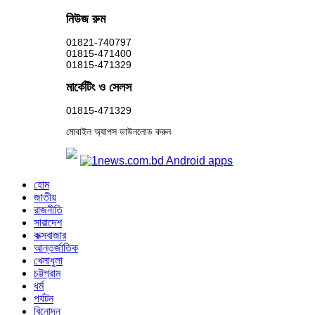
নিউজ রুম
01821-740797
01815-471400
01815-471329
মার্কেটিং ও সেলস
01815-471329
মোবাইল অ্যাপস ডাউনলোড করুন
হোম
জাতীয়
রাজনীতি
সারাদেশ
কক্সবাজার
আন্তর্জাতিক
খেলাধুলা
চট্টগ্রাম
ধর্ম
পর্যটন
বিনোদন