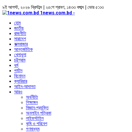
৯ই আগস্ট, ২০২৬ খ্রিস্টাব্দ | ২৫শে শ্রাবণ, ১৪৩৩ বঙ্গাব্দ | ভোর ৫:৩৩
1news.com.bd -
হোম
জাতীয়
রাজনীতি
সারাদেশ
কক্সবাজার
আন্তর্জাতিক
খেলাধুলা
চট্টগ্রাম
ধর্ম
পর্যটন
বিনোদন
ক্যারিয়ার
আইন-আদালত
আরও
অর্থনীতি
শিক্ষাঙ্গন
বিজ্ঞান-প্রযুক্তি
অনলাইন পত্রিকা
লাইফস্টাইল
কৃষি ও পরিবেশ
গণমাধ্যম