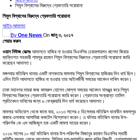
শিমুল বিশ্বাসের বিরুদ্ধে গ্রেফতারি পরোয়ানা
শিমুল বিশ্বাসের বিরুদ্ধে গ্রেফতারি পরোয়ানা
আইন-আদালত
By
One News
On
জানু ৩, ২০১৭
শেয়ার করুন
ওয়ান নিউজ ডেক্সঃ
আদালতে হাজির না হওয়ায় বিএনপির চেয়ারপারসন খালেদা জিয়ার
ব্যক্তিগত সহকারী শামসুর রহমান শিমুল বিশ্বাসের বিরুদ্ধে গ্রেফতারি পরোয়ানা জারি
করেছেন আদালত।
মঙ্গলবার মতিঝিল থানার একটি নাশকতার মামলায় শিমুল বিশ্বাসের হাজিরার দিন ধার্য ছিল।
এদিন তিনি আদালতে হাজির না হওয়ায় তার আইনজীবী সময়ের আবেদন দাখিল করেন।
ঢাকা মহানগর দায়রা জজ কামরুল হোসেন মোল্লা সময়ের আবেদন নামঞ্জুর করে শিমুল
বিশ্বাসের বিরুদ্ধে গ্রেফতারি পরোয়ানা জারি করেন। গ্রেফতার সংক্রান্ত তামিল
প্রতিবেদন দাখিলের জন্য ৬ ফেব্রুয়ারি দিন ধার্য করেছেন আদালত।
মামলার অভিযোগ থেকে জানা যায়, ২০১৩ সালের ৫ ডিসেম্বর মতিঝিল থানাধীন কমলাপুর
বাজার এলাকায় আসামিরা ককটেল বিস্ফোরণ করেন। এ ঘটনায় মতিঝিল থানার উপ-
পরিদর্শক কে এম আজিজুল হক একটি মামলা দায়ের করেন।
২০১৬ সালের ১০ মার্চ মতিঝিল থানার উপ-পরিদর্শক মিজানুর রহমান বিএনপির স্থায়ী
কমিটির সদস্য এমকে আনোয়ার, সিনিয়র যুগ্ম-মহাসচিব রুহুল কবির রিজভী, চেয়ারপারসনের