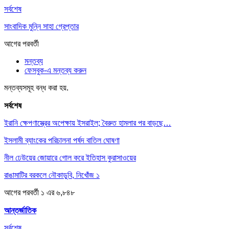
সর্বশেষ
সাংবাদিক মুন্নি সাহা গ্রেপ্তার
আগের
পরবর্তী
মন্তব্য
ফেসবুক-এ মন্তব্য করুন
মন্তব্যসমূহ বন্ধ করা হয়.
সর্বশেষ
ইরানি ক্ষেপণাস্ত্রের অপেক্ষায় ইসরাইল; বৈরুত হামলার পর বাড়ছে…
ইসলামী ব্যাংকের পরিচালনা পর্ষদ বাতিল ঘোষণা
নীল ঢেউয়ের জোয়ারে গোল করে ইতিহাস কুরাসাওয়ের
রাঙামাটির বরকলে নৌকাডুবি, নিখোঁজ ১
আগের
পরবর্তী
১ এর ৬,৮৪৮
আন্তর্জাতিক
সর্বশেষ