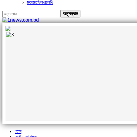
মতামত/লেখালেখি
হোম
আইন-আদালত