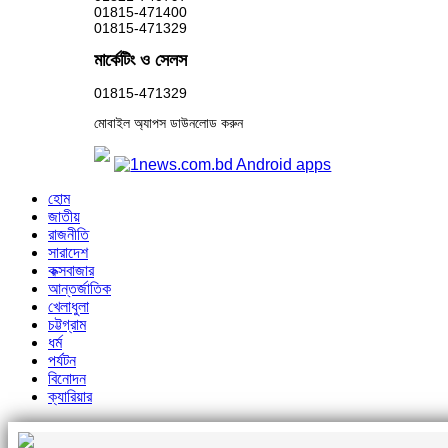
01815-471400
01815-471329
মার্কেটিং ও সেলস
01815-471329
মোবাইল অ্যাপস ডাউনলোড করুন
হোম
জাতীয়
রাজনীতি
সারাদেশ
কক্সবাজার
আন্তর্জাতিক
খেলাধুলা
চট্টগ্রাম
ধর্ম
পর্যটন
বিনোদন
ক্যারিয়ার