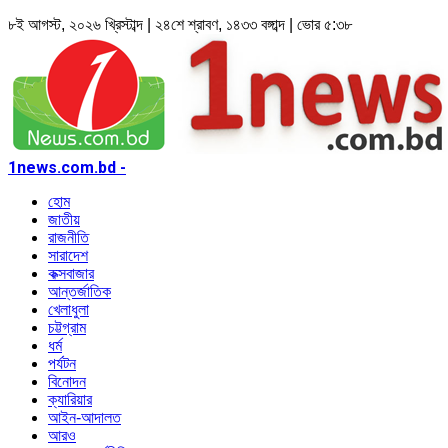
৮ই আগস্ট, ২০২৬ খ্রিস্টাব্দ | ২৪শে শ্রাবণ, ১৪৩৩ বঙ্গাব্দ | ভোর ৫:৩৮
1news.com.bd -
হোম
জাতীয়
রাজনীতি
সারাদেশ
কক্সবাজার
আন্তর্জাতিক
খেলাধুলা
চট্টগ্রাম
ধর্ম
পর্যটন
বিনোদন
ক্যারিয়ার
আইন-আদালত
আরও