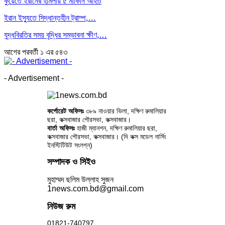
কুয়েতে ইরানের হামলায় ৫ মার্কিনি আহত
ইরান ইস্যুতে সিদ্ধান্তহীন ট্রাম্প,…
যুদ্ধবিরতির সময় বৃদ্ধির সম্ভাবনা ক্ষীণ,…
আগের
পরবর্তী
১ এর ৫৪৩
- Advertisement -
কর্পোরেট অফিসঃ
৩৮৯ নাওয়ার ভিলা, দক্ষিণ রুমালিয়ার
ছরা, কক্সবাজার পৌরসভা, কক্সবাজার।
বার্তা অফিসঃ
হাজী ম্যানশন, দক্ষিণ রুমালিয়ার ছরা,
কক্সবাজার পৌরসভা, কক্সবাজার। (দি কক্স মডেল নার্সিং
ইনস্টিটিউট সংলগ্ন)
সম্পাদক ও সিইও
মুহাম্মদ ছলিম উল্লাহ সুজন
1news.com.bd@gmail.com
নিউজ রুম
01821-740797