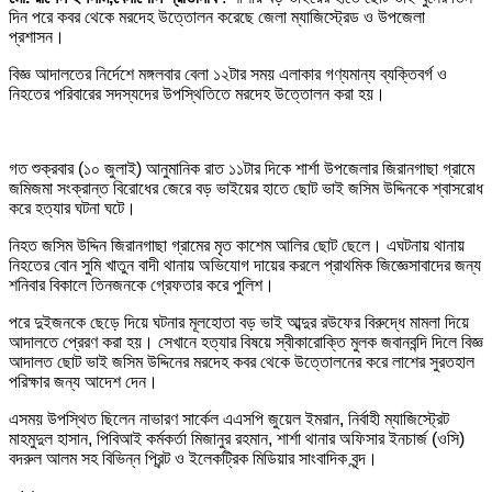
দিন পরে কবর থেকে মরদেহ উত্তোলন করেছে জেলা ম্যাজিস্ট্রেড ও উপজেলা
প্রশাসন।
বিজ্ঞ আদালতের নির্দেশে মঙ্গলবার বেলা ১২টার সময় এলাকার গণ্যমান্য ব্যক্তিবর্গ ও
নিহতের পরিবারের সদস্যদের উপস্থিতিতে মরদেহ উত্তোলন করা হয়।
গত শুক্রবার (১০ জুলাই) আনুমানিক রাত ১১টার দিকে শার্শা উপজেলার জিরানগাছা গ্রামে
জমিজমা সংক্রান্ত বিরোধের জেরে বড় ভাইয়ের হাতে ছোট ভাই জসিম উদ্দিনকে শ্বাসরোধ
করে হত্যার ঘটনা ঘটে।
নিহত জসিম উদ্দিন জিরানগাছা গ্রামের মৃত কাশেম আলির ছোট ছেলে। এঘটনায় থানায়
নিহতের বোন সুমি খাতুন বাদী থানায় অভিযোগ দায়ের করলে প্রাথমিক জিজ্ঞেসাবাদের জন্য
শনিবার বিকালে তিনজনকে গ্রেফতার করে পুলিশ।
পরে দুইজনকে ছেড়ে দিয়ে ঘটনার মূলহোতা বড় ভাই আব্দুর রউফের বিরুদ্ধে মামলা দিয়ে
আদালতে প্রেরণ করা হয়। সেখানে হত্যার বিষয়ে স্বীকারোক্তি মুলক জবানবন্দি দিলে বিজ্ঞ
আদালত ছোট ভাই জসিম উদ্দিনের মরদেহ কবর থেকে উত্তোলনের করে লাশের সুরতহাল
পরিক্ষার জন্য আদেশ দেন।
এসময় উপস্থিত ছিলেন নাভারণ সার্কেল এএসপি জুয়েল ইমরান, নির্বাহী ম্যাজিস্ট্রেট
মাহমুদুল হাসান, পিবিআই কর্মকর্তা মিজানুর রহমান, শার্শা থানার অফিসার ইনচার্জ (ওসি)
বদরুল আলম সহ বিভিন্ন প্রিন্ট ও ইলেকট্রিক মিডিয়ার সাংবাদিক বৃন্দ।