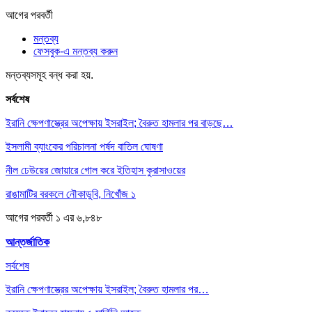
আগের
পরবর্তী
মন্তব্য
ফেসবুক-এ মন্তব্য করুন
মন্তব্যসমূহ বন্ধ করা হয়.
সর্বশেষ
ইরানি ক্ষেপণাস্ত্রের অপেক্ষায় ইসরাইল; বৈরুত হামলার পর বাড়ছে…
ইসলামী ব্যাংকের পরিচালনা পর্ষদ বাতিল ঘোষণা
নীল ঢেউয়ের জোয়ারে গোল করে ইতিহাস কুরাসাওয়ের
রাঙামাটির বরকলে নৌকাডুবি, নিখোঁজ ১
আগের
পরবর্তী
১ এর ৬,৮৪৮
আন্তর্জাতিক
সর্বশেষ
ইরানি ক্ষেপণাস্ত্রের অপেক্ষায় ইসরাইল; বৈরুত হামলার পর…