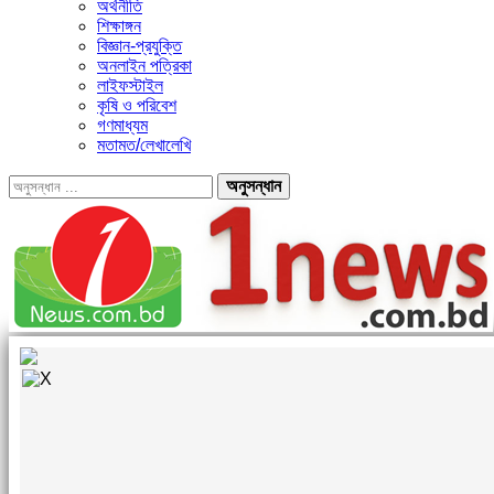
অর্থনীতি
শিক্ষাঙ্গন
বিজ্ঞান-প্রযুক্তি
অনলাইন পত্রিকা
লাইফস্টাইল
কৃষি ও পরিবেশ
গণমাধ্যম
মতামত/লেখালেখি