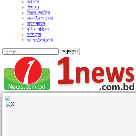
অর্থনীতি
শিক্ষাঙ্গন
বিজ্ঞান-প্রযুক্তি
অনলাইন পত্রিকা
লাইফস্টাইল
কৃষি ও পরিবেশ
গণমাধ্যম
মতামত/লেখালেখি