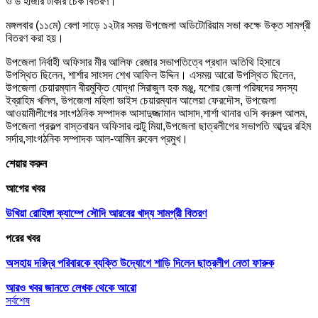
ও ৬ হাজার টাকার চেক বিতরণ।
মঙ্গলবার (১১মে) বেলা সাড়ে ১২টার সময় উপজেলা অডিটোরিয়াম সভা কক্ষে উক্ত সামগ্রী
বিতরণ করা হয়।
উপজেলা নির্বাহী অফিসার মীর আলিফ রেজার সভাপতিত্বে প্রধান অতিথি হিসাবে
উপস্থিত ছিলেন, শার্শার সাংসদ শেখ আফিল উদ্দিন। এসময় আরো উপস্থিত ছিলেন,
উপজেলা চেয়ারম্যান বীরমুক্তি যোদ্ধা সিরাজুল হক মঞ্জু, যশোর জেলা পরিষদের সদস্য
ইব্রাহিম খলিল, উপজেলা মহিলা ভাইস চেয়ারম্যান আলেয়া ফেরদৌস, উপজেলা
আওয়ামীলীগের সাংগঠনিক সম্পাদক আসাদুজ্জামান আসাদ,শার্শা থানার ওসি বদরুল আলম,
উপজেলা প্রকল্প বাস্তবায়ন অফিসার লাল্টু মিয়া,উপজেলা ছাত্রলীগের সভাপতি আব্দুর রহিম
সর্দার,সাংগঠনিক সম্পাদক আল-আমিন রুবেল প্রমুখ।
শেয়ার করুন
আগের খবর
উখিয়া রোহিঙ্গা ক্যাম্পে সৌদি আরবের খাদ্য সামগ্রী বিতরণ
পরের খবর
অসহায় দরিদ্র পরিবারকে ব্যক্তি উদ্যোগে শাড়ি দিলেন ছাত্রলীগ নেতা ফারুক
আরও খবর জানতে
লেখক থেকে আরো
সর্বশেষ