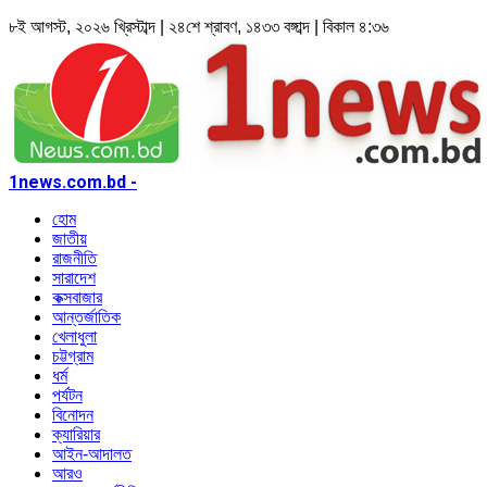
৮ই আগস্ট, ২০২৬ খ্রিস্টাব্দ | ২৪শে শ্রাবণ, ১৪৩৩ বঙ্গাব্দ | বিকাল ৪:৩৬
1news.com.bd -
হোম
জাতীয়
রাজনীতি
সারাদেশ
কক্সবাজার
আন্তর্জাতিক
খেলাধুলা
চট্টগ্রাম
ধর্ম
পর্যটন
বিনোদন
ক্যারিয়ার
আইন-আদালত
আরও