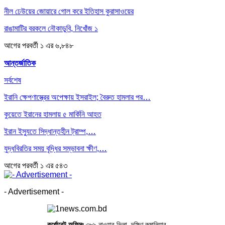
নীল ঢেউয়ের জোয়ারে গোল করে ইতিহাস কুরাসাওয়ের
রাঙামাটির বরকলে নৌকাডুবি, নিখোঁজ ১
আগের
পরবর্তী
১ এর ৬,৮৪৮
আন্তর্জাতিক
সর্বশেষ
ইরানি ক্ষেপণাস্ত্রের অপেক্ষায় ইসরাইল; বৈরুত হামলার পর…
কুয়েতে ইরানের হামলায় ৫ মার্কিনি আহত
ইরান ইস্যুতে সিদ্ধান্তহীন ট্রাম্প,…
যুদ্ধবিরতির সময় বৃদ্ধির সম্ভাবনা ক্ষীণ,…
আগের
পরবর্তী
১ এর ৫৪৩
- Advertisement -
কর্পোরেট অফিসঃ
৩৮৯ নাওয়ার ভিলা, দক্ষিণ রুমালিয়ার