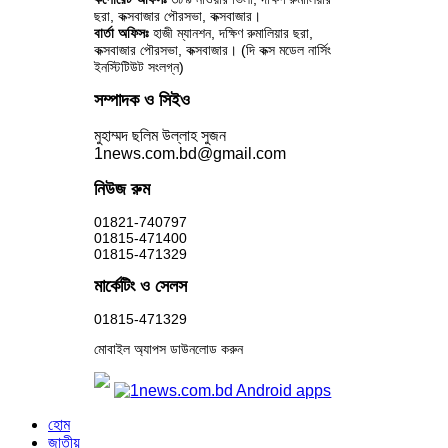
ছরা, কক্সবাজার পৌরসভা, কক্সবাজার।
বার্তা অফিসঃ
হাজী ম্যানশন, দক্ষিণ রুমালিয়ার ছরা,
কক্সবাজার পৌরসভা, কক্সবাজার। (দি কক্স মডেল নার্সিং
ইনস্টিটিউট সংলগ্ন)
সম্পাদক ও সিইও
মুহাম্মদ ছলিম উল্লাহ সুজন
1news.com.bd@gmail.com
নিউজ রুম
01821-740797
01815-471400
01815-471329
মার্কেটিং ও সেলস
01815-471329
মোবাইল অ্যাপস ডাউনলোড করুন
হোম
জাতীয়