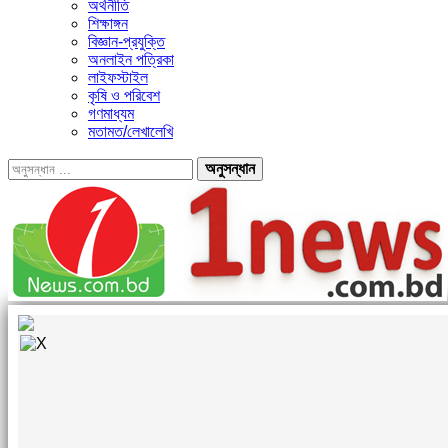
অর্থনীতি
শিক্ষাঙ্গন
বিজ্ঞান-প্রযুক্তি
অনলাইন পত্রিকা
লাইফস্টাইল
কৃষি ও পরিবেশ
গণমাধ্যম
মতামত/লেখালেখি