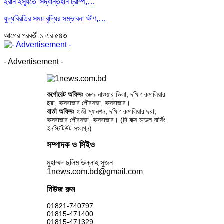
ইরান ইস্যুতে সিদ্ধান্তহীন ট্রাম্প,…
যুদ্ধবিরতির সময় বৃদ্ধির সম্ভাবনা ক্ষীণ,…
আগের
পরবর্তী
১ এর ৫৪৩
- Advertisement -
কর্পোরেট অফিসঃ
৩৮৯ নাওয়ার ভিলা, দক্ষিণ রুমালিয়ার
ছরা, কক্সবাজার পৌরসভা, কক্সবাজার।
বার্তা অফিসঃ
হাজী ম্যানশন, দক্ষিণ রুমালিয়ার ছরা,
কক্সবাজার পৌরসভা, কক্সবাজার। (দি কক্স মডেল নার্সিং
ইনস্টিটিউট সংলগ্ন)
সম্পাদক ও সিইও
মুহাম্মদ ছলিম উল্লাহ সুজন
1news.com.bd@gmail.com
নিউজ রুম
01821-740797
01815-471400
01815-471329