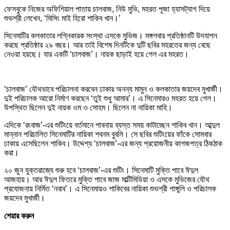
ফেসবুকে নিজের অফিশিয়াল পাতায় চালবাজ, নিউ মুভি, মহরত পূজা হ্যাসট্যাগ দিয়ে
শুভশ্রী লেখেন, ‘মিসিং মাই হিরো শাকিব খান।’
সিনেমাটির কলকাতার লগ্নিকারক সংস্থা এসকে মুভিজ। মঙ্গলবার প্রতিষ্ঠানটি উদযাপন
করছে প্রতিষ্ঠার ২৯ বছর। আর তাই বিশেষ দিনটিকে দুটি ছবির মহরতের জন্য বেছে
নেওয়া হয়ছে। যার একটি ‘চালবাজ’। নায়ক ছাড়াই হয়ে গেল এর মহরত।
‘চালবাজ’ যৌথভাবে পরিচালনা করবেন ঢাকার অনন্য মামুন ও কলকাতার জয়দেব মুখার্জী।
দুই পরিচালক আরো নির্মাণ করছেন ‘তুই শুধু আমার’। এ সিনেমারও মহরত হয়ে গেল।
উপস্থিত ছিলেন দুই নায়ক ওম ও সোহম। ছিলেন না নায়িকা মাহি।
এদিকে ‘রংবাজ’-এর শুটিংয়ে বর্তমানে পাবনায় ব্যস্ত সময় কাটাচ্ছেন শাকিব খান। আব্দুল
মান্নান পরিচালিত সিনেমাটির নায়িকা শবনম বুবলি। সে ছবির শুটিংয়ের ফাঁকে সোমবার
ঢাকায় এসেছিলেন শাকিব। উদ্দেশ্য ‘চালবাজ’-এর জন্য প্রয়োজনীয় কাগজপত্র ঠিকঠাক
করা।
২০ জুন যুক্তরাজ্যে শুরু হবে ‘চালবাজ’-এর শুটিং। সিনেমাটি মুক্তি পাবে ঈদুল
আজহায়। আর ঈদুল ফিতরে মুক্তি পাবে জাজ মাল্টিমিডিয়া ও এসকে মুভিজের যৌথ
প্রযোজনায় নির্মিত ‘নবাব’। এ সিনেমায়ও শাকিবের নায়িকা শুভশ্রী গাঙ্গুলি ও পরিচালক
জয়দেব মুখার্জী।
শেয়ার করুন