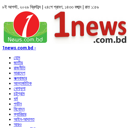
৮ই আগস্ট, ২০২৬ খ্রিস্টাব্দ | ২৪শে শ্রাবণ, ১৪৩৩ বঙ্গাব্দ | রাত ১:৫৬
1news.com.bd -
হোম
জাতীয়
রাজনীতি
সারাদেশ
কক্সবাজার
আন্তর্জাতিক
খেলাধুলা
চট্টগ্রাম
ধর্ম
পর্যটন
বিনোদন
ক্যারিয়ার
আইন-আদালত
আরও