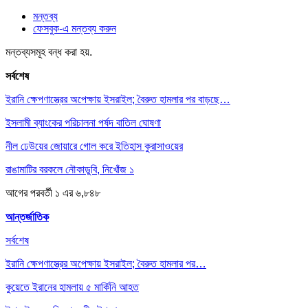
মন্তব্য
ফেসবুক-এ মন্তব্য করুন
মন্তব্যসমূহ বন্ধ করা হয়.
সর্বশেষ
ইরানি ক্ষেপণাস্ত্রের অপেক্ষায় ইসরাইল; বৈরুত হামলার পর বাড়ছে…
ইসলামী ব্যাংকের পরিচালনা পর্ষদ বাতিল ঘোষণা
নীল ঢেউয়ের জোয়ারে গোল করে ইতিহাস কুরাসাওয়ের
রাঙামাটির বরকলে নৌকাডুবি, নিখোঁজ ১
আগের
পরবর্তী
১ এর ৬,৮৪৮
আন্তর্জাতিক
সর্বশেষ
ইরানি ক্ষেপণাস্ত্রের অপেক্ষায় ইসরাইল; বৈরুত হামলার পর…
কুয়েতে ইরানের হামলায় ৫ মার্কিনি আহত