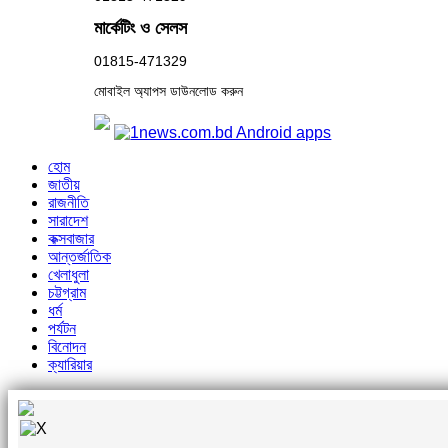
মার্কেটিং ও সেলস
01815-471329
মোবাইল অ্যাপস ডাউনলোড করুন
হোম
জাতীয়
রাজনীতি
সারাদেশ
কক্সবাজার
আন্তর্জাতিক
খেলাধুলা
চট্টগ্রাম
ধর্ম
পর্যটন
বিনোদন
ক্যারিয়ার