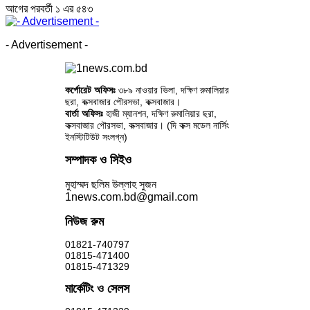
আগের
পরবর্তী
১ এর ৫৪৩
- Advertisement -
কর্পোরেট অফিসঃ
৩৮৯ নাওয়ার ভিলা, দক্ষিণ রুমালিয়ার
ছরা, কক্সবাজার পৌরসভা, কক্সবাজার।
বার্তা অফিসঃ
হাজী ম্যানশন, দক্ষিণ রুমালিয়ার ছরা,
কক্সবাজার পৌরসভা, কক্সবাজার। (দি কক্স মডেল নার্সিং
ইনস্টিটিউট সংলগ্ন)
সম্পাদক ও সিইও
মুহাম্মদ ছলিম উল্লাহ সুজন
1news.com.bd@gmail.com
নিউজ রুম
01821-740797
01815-471400
01815-471329
মার্কেটিং ও সেলস