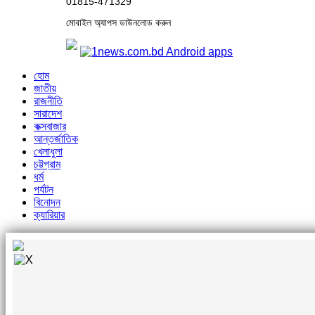
01815-471329
মোবাইল অ্যাপস ডাউনলোড করুন
হোম
জাতীয়
রাজনীতি
সারাদেশ
কক্সবাজার
আন্তর্জাতিক
খেলাধুলা
চট্টগ্রাম
ধর্ম
পর্যটন
বিনোদন
ক্যারিয়ার