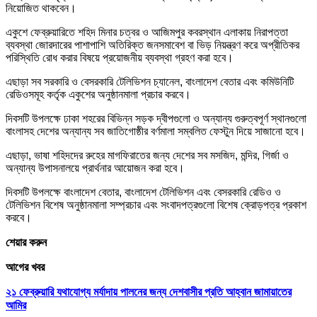
নিয়োজিত থাকবেন।
একুশে ফেব্রুয়ারিতে শহিদ মিনার চত্বর ও আজিমপুর কবরস্থান এলাকায় নিরাপত্তা
ব্যবস্থা জোরদারের পাশাপাশি অতিরিক্ত জনসমাবেশ বা ভিড় নিয়ন্ত্রণ করে অপ্রীতিকর
পরিস্থিতি রোধ করার বিষয়ে প্রয়োজনীয় ব্যবস্থা গ্রহণ করা হবে।
এছাড়া সব সরকারি ও বেসরকারি টেলিভিশন চ্যানেল, বাংলাদেশ বেতার এবং কমিউনিটি
রেডিওসমূহ কর্তৃক একুশের অনুষ্ঠানমালা প্রচার করবে।
দিবসটি উপলক্ষে ঢাকা শহরের বিভিন্ন সড়ক দ্বীপগুলো ও অন্যান্য গুরুত্বপূর্ণ স্থানগুলো
বাংলাসহ দেশের অন্যান্য সব জাতিগোষ্ঠীর বর্ণমালা সম্বলিত ফেস্টুন দিয়ে সাজানো হবে।
এছাড়া, ভাষা শহিদদের রুহের মাগফিরাতের জন্য দেশের সব মসজিদ, মন্দির, গির্জা ও
অন্যান্য উপাসনালয়ে প্রার্থনার আয়োজন করা হবে।
দিবসটি উপলক্ষে বাংলাদেশ বেতার, বাংলাদেশ টেলিভিশন এবং বেসরকারি রেডিও ও
টেলিভিশন বিশেষ অনুষ্ঠানমালা সম্প্রচার এবং সংবাদপত্রগুলো বিশেষ ক্রোড়পত্র প্রকাশ
করবে।
শেয়ার করুন
আগের খবর
২১ ফেব্রুয়ারি যথাযোগ্য মর্যাদায় পালনের জন্য দেশবাসীর প্রতি আহ্বান জামায়াতের
আমির