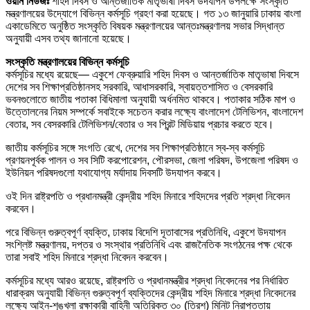
ওয়ান নিউজঃ
শহিদ দিবস ও আন্তর্জাতিক মাতৃভাষা দিবস উদযাপন উপলক্ষে সংস্কৃতি
মন্ত্রণালয়ের উদ্যোগে বিভিন্ন কর্মসূচি গ্রহণ করা হয়েছে। গত ১৩ জানুয়ারি ঢাকায় বাংলা
একাডেমিতে অনুষ্ঠিত সংস্কৃতি বিষয়ক মন্ত্রণালয়ের আন্তঃমন্ত্রণালয় সভার সিদ্ধান্ত
অনুযায়ী এসব তথ্য জানানো হয়েছে।
সংস্কৃতি মন্ত্রণালয়ের বিভিন্ন কর্মসূচি
কর্মসূচির মধ্যে রয়েছে— একুশে ফেব্রুয়ারি শহিদ দিবস ও আন্তর্জাতিক মাতৃভাষা দিবসে
দেশের সব শিক্ষাপ্রতিষ্ঠানসহ সরকারি, আধাসরকারি, স্বায়ত্তশাসিত ও বেসরকারি
ভবনগুলোতে জাতীয় পতাকা বিধিমালা অনুযায়ী অর্ধনমিত থাকবে। পতাকার সঠিক মাপ ও
উত্তোলনের নিয়ম সম্পর্কে সবাইকে সচেতন করার লক্ষ্যে বাংলাদেশ টেলিভিশন, বাংলাদেশ
বেতার, সব বেসরকারি টেলিভিশন/বেতার ও সব প্রিন্ট মিডিয়ায় প্রচার করতে হবে।
জাতীয় কর্মসূচির সঙ্গে সংগতি রেখে, দেশের সব শিক্ষাপ্রতিষ্ঠানে স্ব-স্ব কর্মসূচি
প্রণয়নপূর্বক পালন ও সব সিটি করপোরেশন, পৌরসভা, জেলা পরিষদ, উপজেলা পরিষদ ও
ইউনিয়ন পরিষদগুলো যথাযোগ্য মর্যাদায় দিবসটি উদযাপন করবে।
ওই দিন রাষ্ট্রপতি ও প্রধানমন্ত্রী কেন্দ্রীয় শহিদ মিনারে শহিদদের প্রতি শ্রদ্ধা নিবেদন
করবেন।
পরে বিভিন্ন গুরুত্বপূর্ণ ব্যক্তি, ঢাকায় বিদেশি দূতাবাসের প্রতিনিধি, একুশে উদযাপন
সংশ্লিষ্ট মন্ত্রণালয়, দপ্তর ও সংস্থার প্রতিনিধি এবং রাজনৈতিক সংগঠনের পক্ষ থেকে
তারা সবাই শহিদ মিনারে শ্রদ্ধা নিবেদন করবেন।
কর্মসূচির মধ্যে আরও রয়েছে, রাষ্ট্রপতি ও প্রধানমন্ত্রীর শ্রদ্ধা নিবেদনের পর নির্ধারিত
ধারাক্রম অনুযায়ী বিভিন্ন গুরুত্বপূর্ণ ব্যক্তিদের কেন্দ্রীয় শহিদ মিনারে শ্রদ্ধা নিবেদনের
লক্ষ্যে আইন-শৃঙ্খলা রক্ষাকারী বাহিনী অতিরিক্ত ৩০ (ত্রিশ) মিনিট নিরাপত্তায়