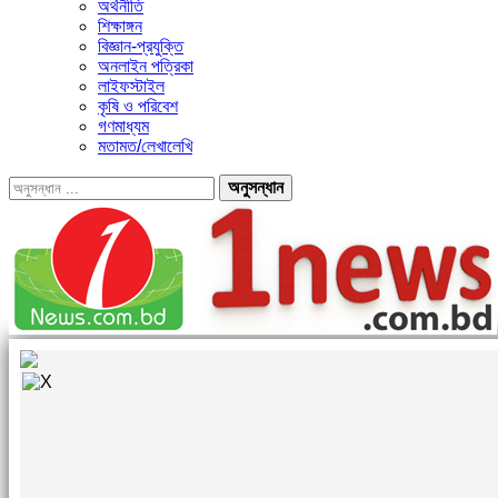
অর্থনীতি
শিক্ষাঙ্গন
বিজ্ঞান-প্রযুক্তি
অনলাইন পত্রিকা
লাইফস্টাইল
কৃষি ও পরিবেশ
গণমাধ্যম
মতামত/লেখালেখি