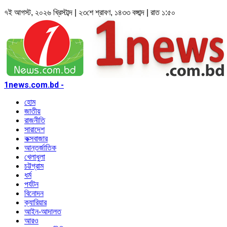
৭ই আগস্ট, ২০২৬ খ্রিস্টাব্দ | ২৩শে শ্রাবণ, ১৪৩৩ বঙ্গাব্দ | রাত ১:৫০
1news.com.bd -
হোম
জাতীয়
রাজনীতি
সারাদেশ
কক্সবাজার
আন্তর্জাতিক
খেলাধুলা
চট্টগ্রাম
ধর্ম
পর্যটন
বিনোদন
ক্যারিয়ার
আইন-আদালত
আরও