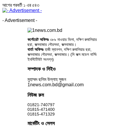
আগের
পরবর্তী
১ এর ৫৪৩
- Advertisement -
কর্পোরেট অফিসঃ
৩৮৯ নাওয়ার ভিলা, দক্ষিণ রুমালিয়ার
ছরা, কক্সবাজার পৌরসভা, কক্সবাজার।
বার্তা অফিসঃ
হাজী ম্যানশন, দক্ষিণ রুমালিয়ার ছরা,
কক্সবাজার পৌরসভা, কক্সবাজার। (দি কক্স মডেল নার্সিং
ইনস্টিটিউট সংলগ্ন)
সম্পাদক ও সিইও
মুহাম্মদ ছলিম উল্লাহ সুজন
1news.com.bd@gmail.com
নিউজ রুম
01821-740797
01815-471400
01815-471329
মার্কেটিং ও সেলস