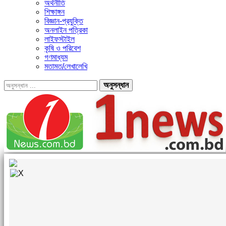
অর্থনীতি
শিক্ষাঙ্গন
বিজ্ঞান-প্রযুক্তি
অনলাইন পত্রিকা
লাইফস্টাইল
কৃষি ও পরিবেশ
গণমাধ্যম
মতামত/লেখালেখি