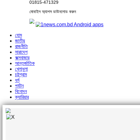
01815-471329
মোবাইল অ্যাপস ডাউনলোড করুন
হোম
জাতীয়
রাজনীতি
সারাদেশ
কক্সবাজার
আন্তর্জাতিক
খেলাধুলা
চট্টগ্রাম
ধর্ম
পর্যটন
বিনোদন
ক্যারিয়ার