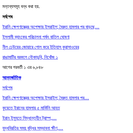
মন্তব্যসমূহ বন্ধ করা হয়.
সর্বশেষ
ইরানি ক্ষেপণাস্ত্রের অপেক্ষায় ইসরাইল; বৈরুত হামলার পর বাড়ছে…
ইসলামী ব্যাংকের পরিচালনা পর্ষদ বাতিল ঘোষণা
নীল ঢেউয়ের জোয়ারে গোল করে ইতিহাস কুরাসাওয়ের
রাঙামাটির বরকলে নৌকাডুবি, নিখোঁজ ১
আগের
পরবর্তী
১ এর ৬,৮৪৮
আন্তর্জাতিক
সর্বশেষ
ইরানি ক্ষেপণাস্ত্রের অপেক্ষায় ইসরাইল; বৈরুত হামলার পর…
কুয়েতে ইরানের হামলায় ৫ মার্কিনি আহত
ইরান ইস্যুতে সিদ্ধান্তহীন ট্রাম্প,…
যুদ্ধবিরতির সময় বৃদ্ধির সম্ভাবনা ক্ষীণ,…