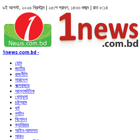
৯ই আগস্ট, ২০২৬ খ্রিস্টাব্দ | ২৫শে শ্রাবণ, ১৪৩৩ বঙ্গাব্দ | রাত ৮:১৪
1news.com.bd -
হোম
জাতীয়
রাজনীতি
সারাদেশ
কক্সবাজার
আন্তর্জাতিক
খেলাধুলা
চট্টগ্রাম
ধর্ম
পর্যটন
বিনোদন
ক্যারিয়ার
আইন-আদালত
আরও