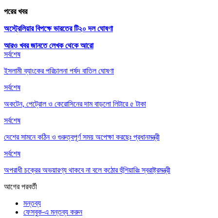
পরের খবর
অস্ট্রেলিয়ার বিপক্ষে ভারতের টি২০ দল ঘোষণা
আরও খবর জানতে
লেখক থেকে আরো
সর্বশেষ
ইসলামী ব্যাংকের পরিচালনা পর্ষদ বাতিল ঘোষণা
সর্বশেষ
অকটেন, পেট্রোল ও কেরোসিনের দাম বাড়লো লিটারে ৫ টাকা
সর্বশেষ
দেশের সামনে কঠিন ও গুরুত্বপূর্ণ সময় অপেক্ষা করছেঃ প্রধানমন্ত্রী
সর্বশেষ
অপরাধী চক্রের অভয়ারণ্য থাকবে না বলে কঠোর হুঁশিয়ারিঃ স্বরাষ্ট্রমন্ত্রী
আগের
পরবর্তী
মন্তব্য
ফেসবুক-এ মন্তব্য করুন