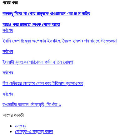
পরের খবর
বঙ্গবন্ধু নিজে না খেয়ে মানুষকে খাওয়াতেন -আ জ ম নাছির
আরও খবর জানতে
লেখক থেকে আরো
সর্বশেষ
ইরানি ক্ষেপণাস্ত্রের অপেক্ষায় ইসরাইল; বৈরুত হামলার পর বাড়ছে উত্তেজনা
সর্বশেষ
ইসলামী ব্যাংকের পরিচালনা পর্ষদ বাতিল ঘোষণা
সর্বশেষ
নীল ঢেউয়ের জোয়ারে গোল করে ইতিহাস কুরাসাওয়ের
সর্বশেষ
রাঙামাটির বরকলে নৌকাডুবি, নিখোঁজ ১
আগের
পরবর্তী
মন্তব্য
ফেসবুক-এ মন্তব্য করুন