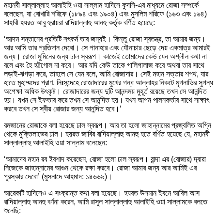
মহানবী সাল্লাল্লাহ আলাইহি ওয়া সাল্লাম হাদিসে কুদসি-এর মাধ্যমে রোজা সম্পর্কে
বলেছেন, যা বোখারি শরিফে (১৮৯৪ এবং ১৯০৪) এবং মুসলিম শরিফে (১৬৩ এবং ১৬৪)
সাহাবী হযরত আবু হুরায়রা রাদিয়াল্লাহু আনহু কর্তৃক বর্ণিত হয়েছে:
‘আদম সন্তানের প্রতিটি সৎকর্ম তার জন্যই। কিন্তু রোজা স্বতন্ত্র, তা আমার জন্য।
আর আমি তার প্রতিদান দেবো। সে পানাহার এবং যৌনাচার ছেড়ে দেয় একমাত্র আমারই
জন্য। রোজা মুমিনের জন্য ঢাল স্বরূপ। কাজেই তোমাদের কেউ যেন অশ্লীল কথা না
বলে এবং হৈ হট্টগোল না করে। আর যদি কেউ তাকে গালিগালাজ করে অথবা তার সাথে
লড়াই-ঝগড়া করে, তাহলে সে যেন বলে, আমি রোজাদার। সেই মহান সত্তার শপথ, যার
হাতে মুহাম্মদের প্রাণ, নিঃসন্দেহে রোজাদারের মুখের গন্ধ আল্লাহর নিকটে মৃগনাভির সুগন্ধ
অপেক্ষা অধিক উৎকৃষ্ট। রোজাদারের জন্য দুটি আনন্দময় মুহূর্ত রয়েছে তখন সে আনন্দিত
হয়। যখন সে ইফতার করে তখন সে আনন্দিত হয়। যখন আপন পালনকর্তার সাথে সাক্ষাৎ
করবে তখন সে স্বীয় রোজার জন্য আনন্দিত হবে।’
রমজানের রোজাকে বলা হয়েছে ঢাল স্বরূপ। আর তা হলো জাহান্নামের প্রজ্বলিত অগ্নি
থেকে মুক্তিলাভের ঢাল। হয়রত জাবির রাদিয়াল্লাহু আনহু হতে বর্ণিত হয়েছে যে, মহানবী
সাল্লাল্লাহু আলাইহি ওয়া সাল্লাম বলেছেন:
‘আমাদের মহান রব ইরশাদ করেছেন, রোজা হলো ঢাল স্বরূপ। বান্দা এর (রোজার) দ্বারা
নিজেকে জাহান্নামের আগুন থেকে রক্ষা করবে। রোজা আমার জন্য আর আমিই এর
পুরস্কার দেবো’ (মুসনাদে আহমাদ: ১৪৬৬৯)।
আরেকটি হাদিসেও এ সংক্রান্ত কথা বলা হয়েছে। হযরত উসমান ইবনে আবিল আস
রাদিয়াল্লাহু আনহু বর্ণনা করেন, আমি রাসুল সাল্লাল্লাহু আলাইহি ওয়া সাল্লামকে বলতে
শুনেছি: