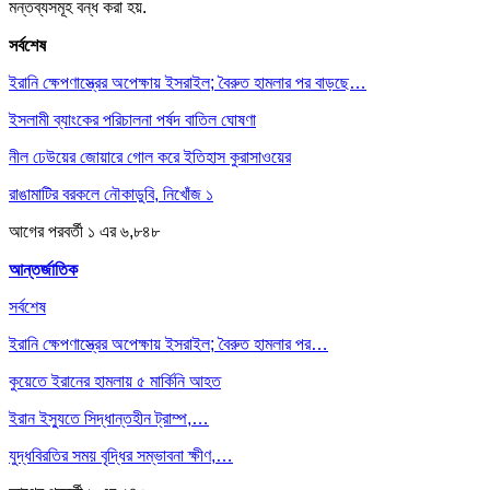
মন্তব্যসমূহ বন্ধ করা হয়.
সর্বশেষ
ইরানি ক্ষেপণাস্ত্রের অপেক্ষায় ইসরাইল; বৈরুত হামলার পর বাড়ছে…
ইসলামী ব্যাংকের পরিচালনা পর্ষদ বাতিল ঘোষণা
নীল ঢেউয়ের জোয়ারে গোল করে ইতিহাস কুরাসাওয়ের
রাঙামাটির বরকলে নৌকাডুবি, নিখোঁজ ১
আগের
পরবর্তী
১ এর ৬,৮৪৮
আন্তর্জাতিক
সর্বশেষ
ইরানি ক্ষেপণাস্ত্রের অপেক্ষায় ইসরাইল; বৈরুত হামলার পর…
কুয়েতে ইরানের হামলায় ৫ মার্কিনি আহত
ইরান ইস্যুতে সিদ্ধান্তহীন ট্রাম্প,…
যুদ্ধবিরতির সময় বৃদ্ধির সম্ভাবনা ক্ষীণ,…