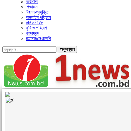
অর্থনীতি
শিক্ষাঙ্গন
বিজ্ঞান-প্রযুক্তি
অনলাইন পত্রিকা
লাইফস্টাইল
কৃষি ও পরিবেশ
গণমাধ্যম
মতামত/লেখালেখি