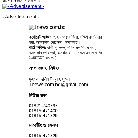
আগের
পরবর্তী
১ এর ৫৪৩
- Advertisement -
কর্পোরেট অফিসঃ
৩৮৯ নাওয়ার ভিলা, দক্ষিণ রুমালিয়ার
ছরা, কক্সবাজার পৌরসভা, কক্সবাজার।
বার্তা অফিসঃ
হাজী ম্যানশন, দক্ষিণ রুমালিয়ার ছরা,
কক্সবাজার পৌরসভা, কক্সবাজার। (দি কক্স মডেল নার্সিং
ইনস্টিটিউট সংলগ্ন)
সম্পাদক ও সিইও
মুহাম্মদ ছলিম উল্লাহ সুজন
1news.com.bd@gmail.com
নিউজ রুম
01821-740797
01815-471400
01815-471329
মার্কেটিং ও সেলস
01815-471329