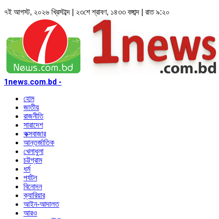
৭ই আগস্ট, ২০২৬ খ্রিস্টাব্দ | ২৩শে শ্রাবণ, ১৪৩৩ বঙ্গাব্দ | রাত ৯:২০
1news.com.bd -
হোম
জাতীয়
রাজনীতি
সারাদেশ
কক্সবাজার
আন্তর্জাতিক
খেলাধুলা
চট্টগ্রাম
ধর্ম
পর্যটন
বিনোদন
ক্যারিয়ার
আইন-আদালত
আরও