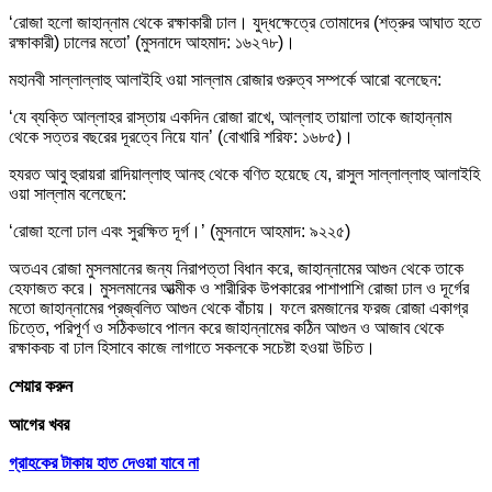
‘রোজা হলো জাহান্নাম থেকে রক্ষাকারী ঢাল। যুদ্ধক্ষেত্রে তোমাদের (শত্রুর আঘাত হতে
রক্ষাকারী) ঢালের মতো’ (মুসনাদে আহমাদ: ১৬২৭৮)।
মহানবী সাল্লাল্লাহু আলাইহি ওয়া সাল্লাম রোজার গুরুত্ব সম্পর্কে আরো বলেছেন:
‘যে ব্যক্তি আল্লাহর রাস্তায় একদিন রোজা রাখে, আল্লাহ তায়ালা তাকে জাহান্নাম
থেকে সত্তর বছরের দূরত্বে নিয়ে যান’ (বোখারি শরিফ: ১৬৮৫)।
হযরত আবু হুরায়রা রাদিয়াল্লাহু আনহু থেকে বণিত হয়েছে যে, রাসুল সাল্লাল্লাহু আলাইহি
ওয়া সাল্লাম বলেছেন:
‘রোজা হলো ঢাল এবং সুরক্ষিত দূর্গ।’ (মুসনাদে আহমাদ: ৯২২৫)
অতএব রোজা মুসলমানের জন্য নিরাপত্তা বিধান করে, জাহান্নামের আগুন থেকে তাকে
হেফাজত করে। মুসলমানের আত্মীক ও শারীরিক উপকারের পাশাপাশি রোজা ঢাল ও দূর্গের
মতো জাহান্নামের প্রজ্বলিত আগুন থেকে বাঁচায়। ফলে রমজানের ফরজ রোজা একাগ্র
চিত্তে, পরিপূর্ণ ও সঠিকভাবে পালন করে জাহান্নামের কঠিন আগুন ও আজাব থেকে
রক্ষাকবচ বা ঢাল হিসাবে কাজে লাগাতে সকলকে সচেষ্টা হওয়া উচিত।
শেয়ার করুন
আগের খবর
গ্রাহকের টাকায় হাত দেওয়া যাবে না