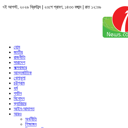
৭ই আগস্ট, ২০২৬ খ্রিস্টাব্দ | ২৩শে শ্রাবণ, ১৪৩৩ বঙ্গাব্দ | রাত ১২:৩৬
হোম
জাতীয়
রাজনীতি
সারাদেশ
কক্সবাজার
আন্তর্জাতিক
খেলাধুলা
চট্টগ্রাম
ধর্ম
পর্যটন
বিনোদন
ক্যারিয়ার
আইন-আদালত
আরও
অর্থনীতি
শিক্ষাঙ্গন