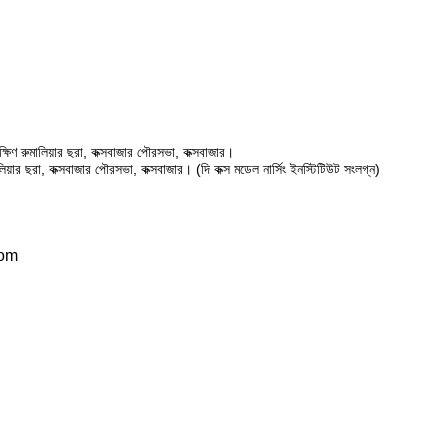
ষিণ রুমালিয়ার ছরা, কক্সবাজার পৌরসভা, কক্সবাজার।
ালিয়ার ছরা, কক্সবাজার পৌরসভা, কক্সবাজার। (দি কক্স মডেল নার্সিং ইনস্টিটিউট সংলগ্ন)
com