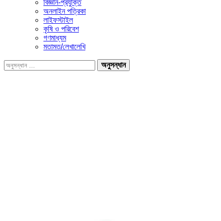
বিজ্ঞান-প্রযুক্তি
অনলাইন পত্রিকা
লাইফস্টাইল
কৃষি ও পরিবেশ
গণমাধ্যম
মতামত/লেখালেখি