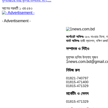
যুদ্ধবিরতির সময় বৃদ্ধির সম্ভাবনা ক্ষীণ,…
আগের
পরবর্তী
১ এর ৫৪৩
- Advertisement -
কর্পোরেট অফিসঃ
৩৮৯ নাওয়ার ভিলা, দক্
বার্তা অফিসঃ
হাজী ম্যানশন, দক্ষিণ রুম
সম্পাদক ও সিইও
মুহাম্মদ ছলিম উল্লাহ সুজন
1news.com.bd@gmail.
নিউজ রুম
01821-740797
01815-471400
01815-471329
মার্কেটিং ও সেলস
01815-471329