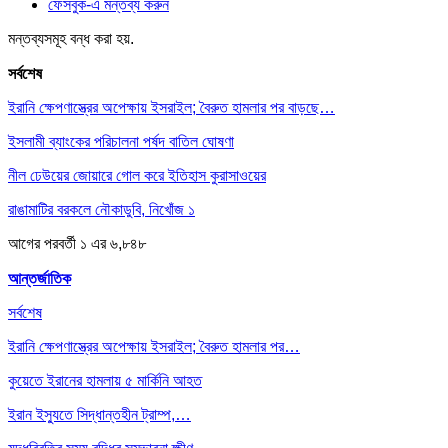
ফেসবুক-এ মন্তব্য করুন
মন্তব্যসমূহ বন্ধ করা হয়.
সর্বশেষ
ইরানি ক্ষেপণাস্ত্রের অপেক্ষায় ইসরাইল; বৈরুত হামলার পর বাড়ছে…
ইসলামী ব্যাংকের পরিচালনা পর্ষদ বাতিল ঘোষণা
নীল ঢেউয়ের জোয়ারে গোল করে ইতিহাস কুরাসাওয়ের
রাঙামাটির বরকলে নৌকাডুবি, নিখোঁজ ১
আগের
পরবর্তী
১ এর ৬,৮৪৮
আন্তর্জাতিক
সর্বশেষ
ইরানি ক্ষেপণাস্ত্রের অপেক্ষায় ইসরাইল; বৈরুত হামলার পর…
কুয়েতে ইরানের হামলায় ৫ মার্কিনি আহত
ইরান ইস্যুতে সিদ্ধান্তহীন ট্রাম্প,…