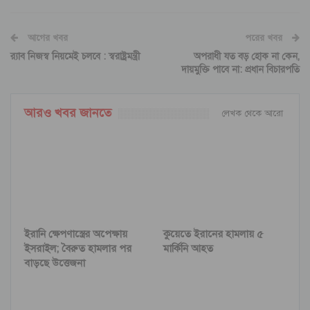
আগের খবর
পরের খবর
র‌্যাব নিজস্ব নিয়মেই চলবে : স্বরাষ্ট্রমন্ত্রী
অপরাধী যত বড় হোক না কেন,
দায়মুক্তি পাবে না: প্রধান বিচারপতি
আরও খবর জানতে
লেখক থেকে আরো
ইরানি ক্ষেপণাস্ত্রের অপেক্ষায়
কুয়েতে ইরানের হামলায় ৫
ইসরাইল; বৈরুত হামলার পর
মার্কিনি আহত
বাড়ছে উত্তেজনা