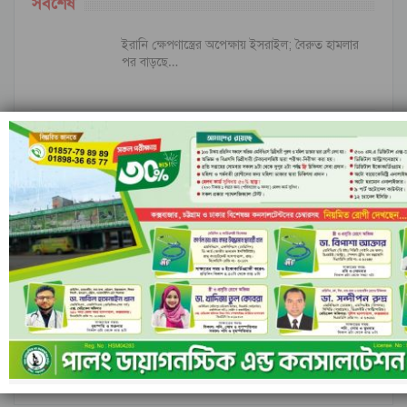
সর্বশেষ
ইরানি ক্ষেপণাস্ত্রের অপেক্ষায় ইসরাইল; বৈরুত হামলার
পর বাড়ছে…
ইসলামী ব্যাংকের পরিচালনা পর্ষদ বাতিল ঘোষণা
নীল ঢেউয়ের জোয়ারে গোল করে ইতিহাস কুরাসাওয়ের
রাঙামাটির বরকলে নৌকাডুবি, নিখোঁজ ১
আগের
পরবর্তী
১ এর ৬,৮৪৮