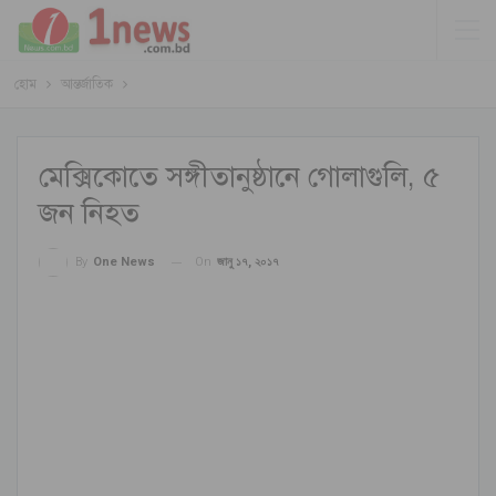
হোম
আন্তর্জাতিক
মেক্সিকোতে সঙ্গীতানুষ্ঠানে গোলাগুলি, ৫
জন নিহত
On
জানু ১৭, ২০১৭
By
One News