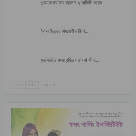
কুয়েতে ইরানের হামলায় ৫ মার্কিনি আহত
ইরান ইস্যুতে সিদ্ধান্তহীন ট্রাম্প,…
যুদ্ধবিরতির সময় বৃদ্ধির সম্ভাবনা ক্ষীণ,…
আগের
পরবর্তী
১ এর ৫৪৩