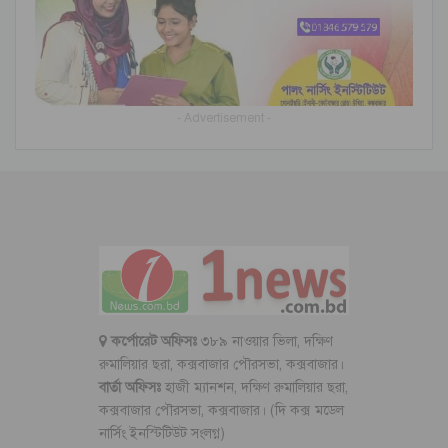
- Advertisement -
কর্পোরেট অফিসঃ
৩৮৯ নাওয়ার ভিলা, দক্ষিণ
রুমালিয়ার ছরা, কক্সবাজার পৌরসভা, কক্সবাজার।
বার্তা অফিসঃ
হাজী ম্যানশন, দক্ষিণ রুমালিয়ার ছরা,
কক্সবাজার পৌরসভা, কক্সবাজার। (দি কক্স মডেল
নার্সিং ইনস্টিটিউট সংলগ্ন)