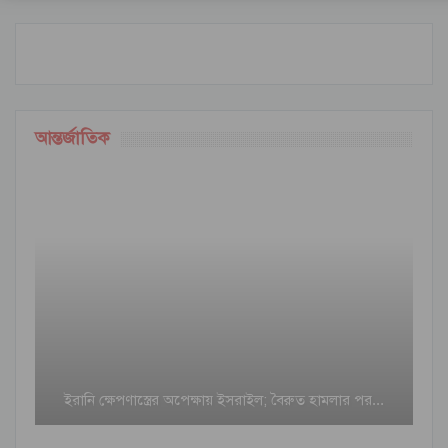
আন্তর্জাতিক
ইরানি ক্ষেপণাস্ত্রের অপেক্ষায় ইসরাইল; বৈরুত হামলার পর…