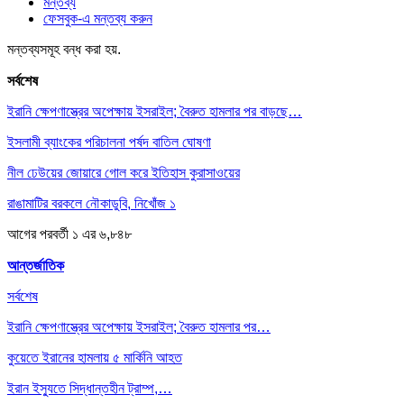
মন্তব্য
ফেসবুক-এ মন্তব্য করুন
মন্তব্যসমূহ বন্ধ করা হয়.
সর্বশেষ
ইরানি ক্ষেপণাস্ত্রের অপেক্ষায় ইসরাইল; বৈরুত হামলার পর বাড়ছে…
ইসলামী ব্যাংকের পরিচালনা পর্ষদ বাতিল ঘোষণা
নীল ঢেউয়ের জোয়ারে গোল করে ইতিহাস কুরাসাওয়ের
রাঙামাটির বরকলে নৌকাডুবি, নিখোঁজ ১
আগের
পরবর্তী
১ এর ৬,৮৪৮
আন্তর্জাতিক
সর্বশেষ
ইরানি ক্ষেপণাস্ত্রের অপেক্ষায় ইসরাইল; বৈরুত হামলার পর…
কুয়েতে ইরানের হামলায় ৫ মার্কিনি আহত
ইরান ইস্যুতে সিদ্ধান্তহীন ট্রাম্প,…