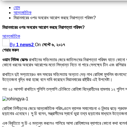
হোম
আন্তর্জাতিক
মিয়ানমারের ওপর অবরোধ আরোপ করছে নিরাপত্তা পরিষদ?
মিয়ানমারের ওপর অবরোধ আরোপ করছে নিরাপত্তা পরিষদ?
আন্তর্জাতিক
By
1 news2
On
সেপ্টে ৬, ২০১৭
শেয়ার করুন
ওয়ান নিউজ ডেক্সঃ
রাখাইনের সহিংসতার জেরে জাতিসংঘের নিরাপত্তা পরিষদ যাতে কোনো ধ
কোনো ধরনের অবরোধ আরোপের মতো সিদ্ধান্ত নিতে না পারে সেলক্ষ্যে চীন এবং রাশিয়ার 
রাখাইনে দুই সপ্তাহেরও কম সময়ের সহিংসতায় অন্তত দেড় লাখ রোহিঙ্গা মুসলিম বাংলাদেশে 
উত্তেজনা বৃদ্ধি করা হচ্ছে বলে দাবি করেছেন মিয়ানমারের রাষ্ট্রীয় এই উপদেষ্টা।
গত ২৫ আগস্ট রাখাইনে পুলিশি তল্লাশি চৌকিতে রোহিঙ্গা বিদ্রোহীদের হামলায় ১২ পুলিশ 
রোহিঙ্গা নিপীড়নের জেরে আন্তর্জাতিক পরিমণ্ডলে ব্যাপক সমালোচনা ও নিন্দার ঝড়ে প্রথ
ছড়ানোর এনেছেন। সু চি বলেন, সন্ত্রাসীদের স্বার্থে ভুয়া তথ্য ছড়ানোর মাধ্যমে উত্তেজ
এক বিবৃতিতে সু চি এ মন্তব্য করলেও পালিয়ে আসা রোহিঙ্গাদের ব্যাপারে কোনো কথা বলেননি