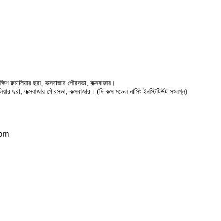
ষিণ রুমালিয়ার ছরা, কক্সবাজার পৌরসভা, কক্সবাজার।
ালিয়ার ছরা, কক্সবাজার পৌরসভা, কক্সবাজার। (দি কক্স মডেল নার্সিং ইনস্টিটিউট সংলগ্ন)
com