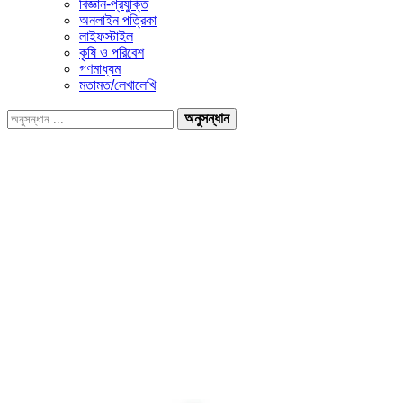
বিজ্ঞান-প্রযুক্তি
অনলাইন পত্রিকা
লাইফস্টাইল
কৃষি ও পরিবেশ
গণমাধ্যম
মতামত/লেখালেখি