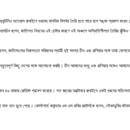
যান্টনিও গুতেরাস রাখাইনে ভয়াবহ মানবিক বিপর্যয় তৈরি হতে পারে বলে শঙ্কা প্রকাশ করেন
মহাসচিব বলেন, জাতিগত নিধনের এই চেষ্টার কারণে ওই অঞ্চলে অস্থিতিশীলতা তৈরির ঝুঁকি
ন বলেন, জাতিসংঘের নিরাপত্তা পরিষদের স্থায়ী দুই সদস্য চীন এবং রাশিয়ার সঙ্গে তারা 
ুত্বপূর্ণ কিছু দেশের সঙ্গে আলোচনা করছি। চীন আমাদের বন্ধু এবং রাশিয়ার সঙ্গেও আমাদের
ক লাখ ৪৬ হাজার রোহিঙ্গা প্রবেশ করেছে। গত বছরের অক্টোবরে রাখাইনে একই ধরনের সহিংস
ৌকা নাফ নদে ডুবে গেছে। কোস্টগার্ড কমান্ডার এম এস কবির রয়টার্সকে বলেন, নৌকাডুবির ঘ