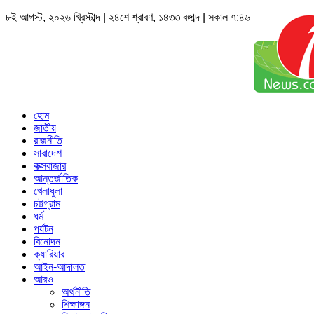
৮ই আগস্ট, ২০২৬ খ্রিস্টাব্দ | ২৪শে শ্রাবণ, ১৪৩৩ বঙ্গাব্দ | সকাল ৭:৪৬
হোম
জাতীয়
রাজনীতি
সারাদেশ
কক্সবাজার
আন্তর্জাতিক
খেলাধুলা
চট্টগ্রাম
ধর্ম
পর্যটন
বিনোদন
ক্যারিয়ার
আইন-আদালত
আরও
অর্থনীতি
শিক্ষাঙ্গন