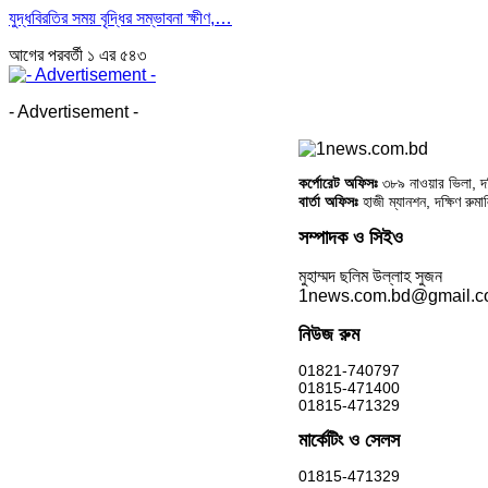
যুদ্ধবিরতির সময় বৃদ্ধির সম্ভাবনা ক্ষীণ,…
আগের
পরবর্তী
১ এর ৫৪৩
- Advertisement -
কর্পোরেট অফিসঃ
৩৮৯ নাওয়ার ভিলা, দক্
বার্তা অফিসঃ
হাজী ম্যানশন, দক্ষিণ রুম
সম্পাদক ও সিইও
মুহাম্মদ ছলিম উল্লাহ সুজন
1news.com.bd@gmail.
নিউজ রুম
01821-740797
01815-471400
01815-471329
মার্কেটিং ও সেলস
01815-471329