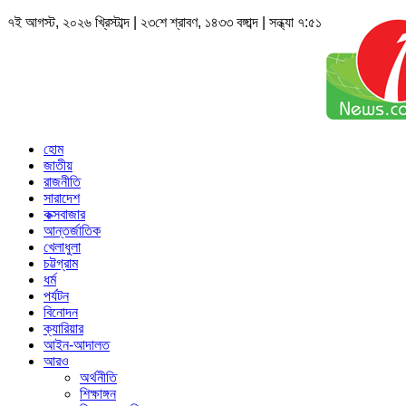
৭ই আগস্ট, ২০২৬ খ্রিস্টাব্দ | ২৩শে শ্রাবণ, ১৪৩৩ বঙ্গাব্দ | সন্ধ্যা ৭:৫১
হোম
জাতীয়
রাজনীতি
সারাদেশ
কক্সবাজার
আন্তর্জাতিক
খেলাধুলা
চট্টগ্রাম
ধর্ম
পর্যটন
বিনোদন
ক্যারিয়ার
আইন-আদালত
আরও
অর্থনীতি
শিক্ষাঙ্গন