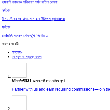
ইসলামী ব্যাংকের পরিচালনা পর্ষদ বাতিল ঘোষণা
সর্বশেষ
নীল ঢেউয়ের জোয়ারে গোল করে ইতিহাস কুরাসাওয়ের
সর্বশেষ
রাঙামাটির বরকলে নৌকাডুবি, নিখোঁজ ১
আগের
পরবর্তী
মন্তব্য
৯
ফেসবুক-এ মন্তব্য করুন
Nicole3331
বলেছেন
6 months পূর্বে
Partner with us and earn recurring commissions—join the 