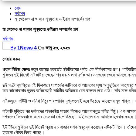
হোম
সর্বশেষ
মা থেকেও না থাকার শূন্যতায় ভাইরাল সম্পর্কের গল্প
মা থেকেও না থাকার শূন্যতায় ভাইরাল সম্পর্কের গল্প
সর্বশেষ
By
1News 4
On
জানু ২৩, ২০২৬
শেয়ার করুন
ওয়ান নিউজ ডেক্সঃ
নতুন বছরের শুরুতেই ইউটিউবের পর্দায় এক দীর্ঘশ্বাসের গল্প। পারিবারিক
মুক্তির দুই দিনেই নাটকটি দেখেছেন প্রায় ৮০ লাখ দর্শক আর মন্তব্যে ভেসে আসছে কান্না,
দুই ঘণ্টা ব্যাপ্তির এই ফিকশনে সম্পর্কের জটিলতা ও আবেগের সূক্ষ্ম অনুভূতিকে অত্যন্
আর ভালোবাসার দ্বন্দ্ব অভিনেত্রী তটিনীর অভিনয়ে যেন বাস্তব হয়ে ওঠে। তাঁর সঙ্গে
নাটকজুড়ে তটিনী ও মনিরা মিঠুর পারস্পরিক দৃশ্যগুলোই হয়ে উঠেছে আবেগের মূল শক্তি। 
নাটকটি মুক্তির পর দর্শকদের অভাবনীয় সাড়ায় নিজেও আবেগাপ্লুত মনিরা মিঠু। এক সাক্ষ
দর্শকদের ফিডব্যাকে আমার ভেতরটা কেঁপে উঠছে। এই ভালোবাসা আমাকে হতবাক করছে।
ইউটিউবে মুক্তির দুই দিনেই প্রায় ২০ হাজার দর্শক মন্তব্য করেছেন নাটকটি নিয়ে। তাঁদ
হারানো গৌরব ফিরে পাচ্ছে।