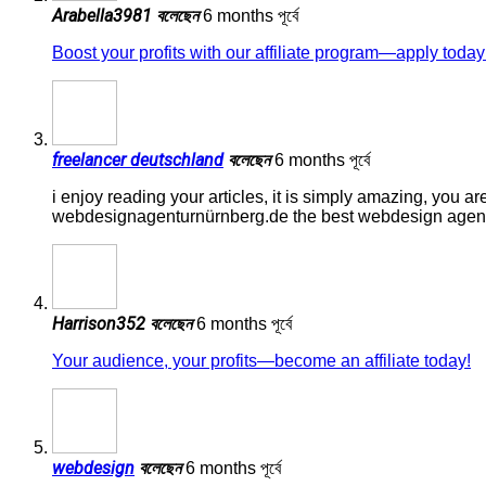
Arabella3981
বলেছেন
6 months পূর্বে
Boost your profits with our affiliate program—apply today
freelancer deutschland
বলেছেন
6 months পূর্বে
i enjoy reading your articles, it is simply amazing, you a
webdesignagenturnürnberg.de the best webdesign age
Harrison352
বলেছেন
6 months পূর্বে
Your audience, your profits—become an affiliate today!
webdesign
বলেছেন
6 months পূর্বে