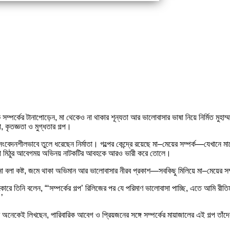
 সম্পর্কের টানাপোড়েন, মা থেকেও না থাকার শূন্যতা আর ভালোবাসার ভাষা নিয়ে নির্মিত মুহাম্
 কৃতজ্ঞতা ও মুগ্ধতার গল্প।
ত সংবেদনশীলভাবে তুলে ধরেছেন নির্মাতা। গল্পের কেন্দ্রে রয়েছে মা–মেয়ের সম্পর্ক—যেখান
 মনিরা মিঠুর আবেগময় অভিনয় নাটকটির আবহকে আরও ভারী করে তোলে।
না বলা কষ্ট, জমে থাকা অভিমান আর ভালোবাসার নীরব প্রকাশ—সবকিছু মিলিয়ে মা–মেয়ের সম্
াৎকারে তিনি বলেন, “‘সম্পর্কের গল্প’ রিলিজের পর যে পরিমাণ ভালোবাসা পাচ্ছি, এতে আম
’
ের অনেকেই লিখছেন, পারিবারিক আবেগ ও প্রিয়জনের সঙ্গে সম্পর্কের মায়াজালের এই গল্প ত