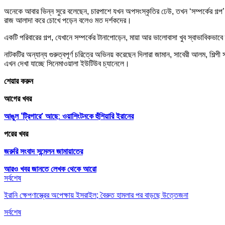
অনেকে আবার ভিন্ন সুরে বলেছেন, চারপাশে যখন অপসংস্কৃতির ঢেউ, তখন ‘সম্পর্কের গল্প’
রাজ আলাদা করে চোখে পড়েন বলেও মত দর্শকদের।
একটি পরিবারের গল্প, যেখানে সম্পর্কের টানাপোড়েন, মায়া আর ভালোবাসা খুব স্বাভাবিকভ
নাটকটির অন্যান্য গুরুত্বপূর্ণ চরিত্রে অভিনয় করেছেন দিলারা জামান, সাবেরী আলম, শিল্
এখন দেখা যাচ্ছে সিনেমাওয়ালা ইউটিউব চ্যানেলে।
শেয়ার করুন
আগের খবর
আঙুল ‘ট্রিগারে’ আছে: ওয়াশিংটনকে হুঁশিয়ারি ইরানের
পরের খবর
জরুরি সংবাদ সন্মেলন জামায়াতের
আরও খবর জানতে
লেখক থেকে আরো
সর্বশেষ
ইরানি ক্ষেপণাস্ত্রের অপেক্ষায় ইসরাইল; বৈরুত হামলার পর বাড়ছে উত্তেজনা
সর্বশেষ