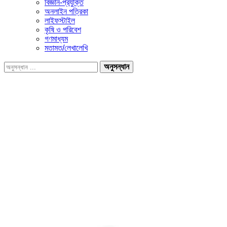
বিজ্ঞান-প্রযুক্তি
অনলাইন পত্রিকা
লাইফস্টাইল
কৃষি ও পরিবেশ
গণমাধ্যম
মতামত/লেখালেখি