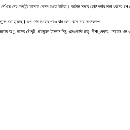
 দেখিয়ে দেয় কনটেন্ট আসলে কেমন হওয়া উচিত। বর্তমান সময়ে ছোট পর্দায় নানা ধরনের গল্প 
াবে তুলে ধরা হয়েছে। গল্প শেষ হওয়ার পরও যার রেশ থেকে যায় অনেকক্ষণ।
পী সরকার অপু, নাদের চৌধুরী, মাহমুদুল ইসলাম মিঠু, এমএনইউ রাজু, দীপা খন্দকার, সোহেল খ