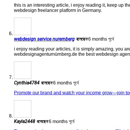
this is an interesting article, i enjoy reading it, keep up 
webdesign freelancer platform in Germany.
webdesign service nuremberg
বলেছেন
6 months পূর্বে
i enjoy reading your articles, it is simply amazing, you a
webdesignagenturnürnberg.de the best webdesign age
Cynthia4784
বলেছেন
6 months পূর্বে
Promote our brand and watch your income grow—join to
Kayla2448
বলেছেন
6 months পূর্বে