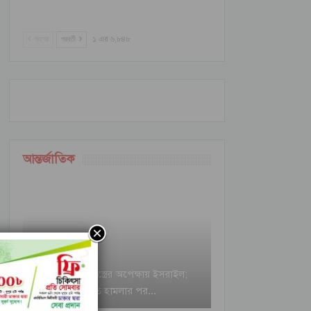
আগের
পরবর্তী
১ এর ৬,৮৪৮
আন্তর্জাতিক
ইরানি ক্ষেপণাস্ত্রের অপেক্ষায় ইসরাইল;
বৈরুত হামলার পর…