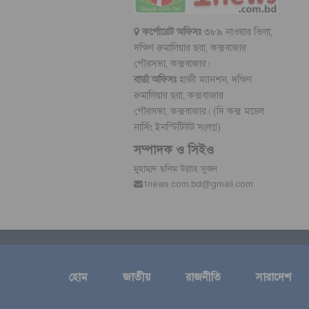
কর্পোরেট অফিসঃ
৩৮৯ নাওয়ার ভিলা,
দক্ষিণ রুমালিয়ার ছরা, কক্সবাজার
পৌরসভা, কক্সবাজার।
বার্তা অফিসঃ
হাজী ম্যানশন, দক্ষিণ
রুমালিয়ার ছরা, কক্সবাজার
পৌরসভা, কক্সবাজার। (দি কক্স মডেল
নার্সিং ইনস্টিটিউট সংলগ্ন)
সম্পাদক ও সিইও
মুহাম্মদ ছলিম উল্লাহ সুজন
1news.com.bd@gmail.com
হোম
জাতীয়
রাজনীতি
সারাদেশ