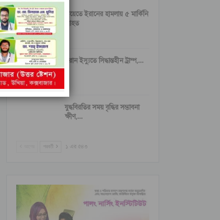
কুয়েতে ইরানের হামলায় ৫ মার্কিনি
আহত
ইরান ইস্যুতে সিদ্ধান্তহীন ট্রাম্প,…
যুদ্ধবিরতির সময় বৃদ্ধির সম্ভাবনা
ক্ষীণ,…
আগের
পরবর্তী
১ এর ৫৪৩