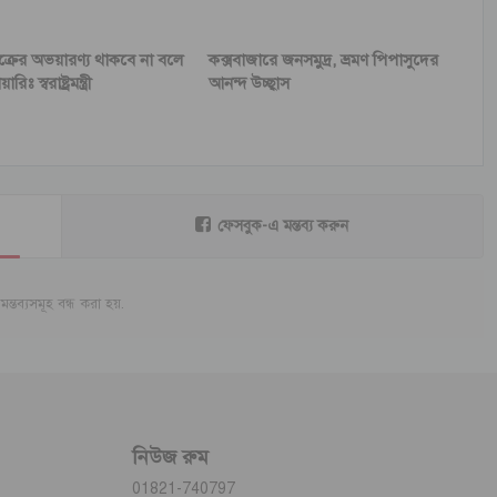
্রের অভয়ারণ্য থাকবে না বলে
কক্সবাজারে জনসমুদ্র, ভ্রমণ পিপাসুদের
িঃ স্বরাষ্ট্রমন্ত্রী
আনন্দ উচ্ছ্বাস
ফেসবুক-এ মন্তব্য করুন
মন্তব্যসমূহ বন্ধ করা হয়.
নিউজ রুম
01821-740797