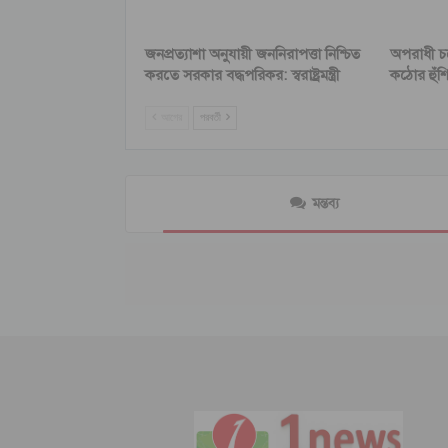
জনপ্রত্যাশা অনুযায়ী জননিরাপত্তা নিশ্চিত
অপরাধী চক
করতে সরকার বদ্ধপরিকর: স্বরাষ্ট্রমন্ত্রী
কঠোর হুঁশিয়ার
আগের
পরবর্তী
মন্তব্য