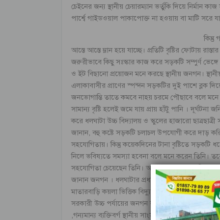
চেইনের জন্য স্থানীয় চেয়ারম্যান ভর্তুকি দিয়ে নির্মান কাজ
পার্শ্বে গাইডওয়াল পাকাপোক্ত না হওয়ায় বা মাটি সরে
কিন্ত
আস্তে আস্তে ম্লান হয়ে যাচ্ছে। প্রতিটি বৃষ্টির ফোটায় 
জরুরীভাবে কিছু সঃস্কার কাজ করে সড়কটি সম্পুর্ণ ভেঙ্গ
ও ইট বিছানো প্রয়োজন মনে করছে স্থানীয় জনগন। স্থান
এলাকাবাসীর প্রাণের স্পন্দন সড়কটির দুই পাশে ব্লক দিয়ে
জনভোগান্তি তাতে কমবে নাহয় চরমে পৌছাবে বলে মনে কর
সামান্য বৃষ্টি হলেই জমে যায় প্রায় হাঁটু পানি । দূর্
করে ধলঘাটা উচ্চ বিদ্যালয় ও স্কুলের হাজারো ছাত্রছা
জানান, বহু কষ্টে সড়কটি চলাচল উপযোগী করে দাড় করিয়
সহযোগিতায়। কিন্তু কয়েকদিনের টানা বৃষ্টিতে সড়কটি ধ
নিলে ভবিষ্যতে সমস্যা হবেনা বলে মনে করেন তিনি। তব
সহযোগিতা চেয়েছেন তিনি। আরো জানা যায়, অতিসত্বর স
জানান জনগন । ধলঘাটার প্রধান সড়ক দিয়ে বিভিন্ন দপ্ত
মাতারবাড়ি কয়লা ভিত্তিক বিদ্যুৎ কেন্দ্র,ভাসমান তেল ট
সরকারী উচ্চ পর্যায়ের জনগন যাতায়াত করে বলে জানা
,গন্যমান্য ব্যক্তিবর্গ স্থানীয় সাংসদ ও যথাযথ কর্তৃপক