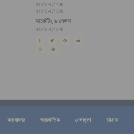
01815-471400
01815-471329
মার্কেটিং ও সেলস
01815-471329
কক্সবাজার
আন্তর্জাতিক
খেলাধুলা
চট্টগ্রাম