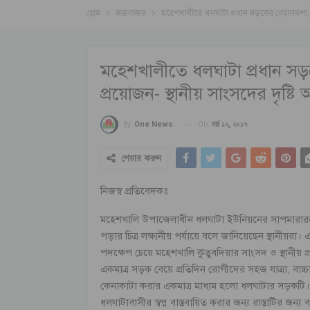
হোম
কক্সবাজার
মহেশখালীতে ধলঘাটা প্রধান সড়কের বেহালদশা, জরু
মহেশখালীতে ধলঘাটা প্রধান সড়ক
প্রয়োজন- স্থানীয় সাংসদের দৃষ্ট
On
মার্চ ১২, ২০১৭
By
One News
শেয়ার করুন
নিজস্ব প্রতিবেদকঃ
মহেশখালি উপাজেলাধীন ধলঘাটা ইউনিয়নের সাপমারারডেইল 
পড়ার চিত্র লক্ষ্যনীয় পর্যায়ে বলে জানিয়েছেন স্থানীয়
পদক্ষেপ চেয়ে মহেশখালি কুতুবদিয়ার সাংসদ ও স্থানীয় প্
একমাত্র সড়ক বেয়ে প্রতিদিন রোগীদের সহজ যাত্রা, বাচ
কেনাকাটা করার একমাত্র মাধ্যম হলো ধলঘাটার সড়কটি।
ধলঘাটাবাসীর স্বপ্ন বাস্তবায়িত করার জন্য রাস্তাটির জন্য