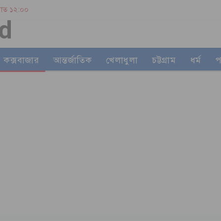
| রাত ১২:০০
কক্সবাজার
আন্তর্জাতিক
খেলাধুলা
চট্টগ্রাম
ধর্ম
প