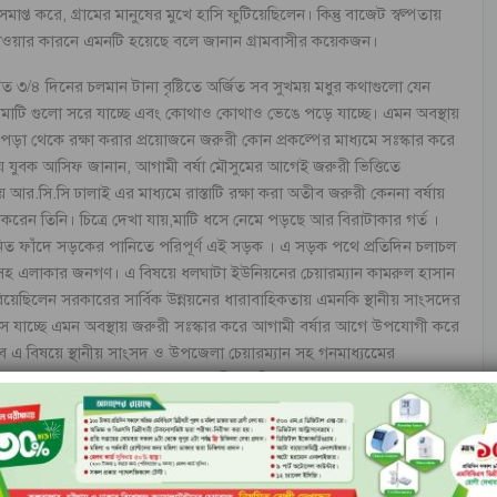
 সমাপ্ত করে, গ্রামের মানুষের মুখে হাসি ফুটিয়েছিলেন। কিন্তু বাজেট স্বল্পতায়
 যাওয়ার কারনে এমনটি হয়েছে বলে জানান গ্রামবাসীর কয়েকজন।
ু গত ৩/৪ দিনের চলমান টানা বৃষ্টিতে অর্জিত সব সুখময় মধুর কথাগুলো যেন
রাস্তার মাটি গুলো সরে যাচ্ছে এবং কোথাও কোথাও ভেঙে পড়ে যাচ্ছে। এমন অবস্থায়
ে পড়া থেকে রক্ষা করার প্রয়োজনে জরুরী কোন প্রকল্পের মাধ্যমে সঃস্কার করে
ীয় যুবক আসিফ জানান, আগামী বর্ষা মৌসুমের আগেই জরুরী ভিত্তিতে
 আর.সি.সি ঢালাই এর মাধ্যমে রাস্তাটি রক্ষা করা অতীব জরুরী কেননা বর্ষায়
েন তিনি। চিত্রে দেখা যায়,মাটি ধসে নেমে পড়ছে আর বিরাটাকার গর্ত ।
ঘটনা জনিত ফাঁদে সড়কের পানিতে পরিপূর্ণ এই সড়ক । এ সড়ক পথে প্রতিদিন চলাচল
ত্রী সহ এলাকার জনগণ। এ বিষয়ে ধলঘাটা ইউনিয়নের চেয়ারম্যান কামরুল হাসান
েছিলেন সরকারের সার্বিক উন্নয়নের ধারাবাহিকতায় এমনকি স্থানীয় সাংসদের
সে যাচ্ছে এমন অবস্থায় জরুরী সঃস্কার করে আগামী বর্ষার আগে উপযোগী করে
ে এ বিষয়ে স্থানীয় সাংসদ ও উপজেলা চেয়ারম্যান সহ গনমাধ্যমেের
ড়কের কাজ না করলে ব্যাপক অপূরনীয় ক্ষতি হবার সম্ভাবনা রয়েছে বলে
রের বড় বড় সরকারি কর্মকর্তারাও চলাচল করে সরকারের বহুমুখী পদক্ষেপ
ার্মিনাল,এলপি গ্যাস স্টেশনের বড় বড় প্রকল্পের কাজ তদারকি করতে প্রতিমাসে
 যায়। এ সড়কের বেহালদশার জরুরী সঃস্কারে এলাকাবাসী ও সুশীল সমাজ
্ষের নিকট জোর দাবী ও -জরুরী ভিত্তিতে এ সড়কের সংস্কার করে মেরামত পুর্বক