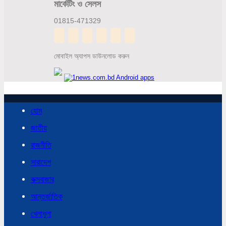
মার্কেটিং ও সেলস
01815-471329
মোবাইল অ্যাপস ডাউনলোড করুন
হোম
জাতীয়
রাজনীতি
সারাদেশ
কক্সবাজার
আন্তর্জাতিক
খেলাধুলা