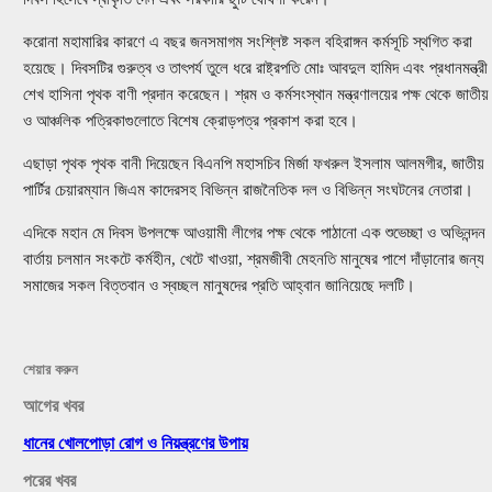
করোনা মহামারির কারণে এ বছর জনসমাগম সংশ্লিষ্ট সকল বহিরাঙ্গন কর্মসূচি স্থগিত করা
হয়েছে। দিবসটির গুরুত্ব ও তাৎপর্য তুলে ধরে রাষ্ট্রপতি মোঃ আবদুল হামিদ এবং প্রধানমন্ত্রী
শেখ হাসিনা পৃথক বাণী প্রদান করেছেন। শ্রম ও কর্মসংস্থান মন্ত্রণালয়ের পক্ষ থেকে জাতীয়
ও আঞ্চলিক পত্রিকাগুলোতে বিশেষ ক্রোড়পত্র প্রকাশ করা হবে।
এছাড়া পৃথক পৃথক বানী দিয়েছেন বিএনপি মহাসচিব মির্জা ফখরুল ইসলাম আলমগীর, জাতীয়
পার্টির চেয়ারম্যান জিএম কাদেরসহ বিভিন্ন রাজনৈতিক দল ও বিভিন্ন সংঘটনের নেতারা।
এদিকে মহান মে দিবস উপলক্ষে আওয়ামী লীগের পক্ষ থেকে পাঠানো এক শুভেচ্ছা ও অভিনন্দন
বার্তায় চলমান সংকটে কর্মহীন, খেটে খাওয়া, শ্রমজীবী মেহনতি মানুষের পাশে দাঁড়ানোর জন্য
সমাজের সকল বিত্তবান ও স্বচ্ছল মানুষদের প্রতি আহ্বান জানিয়েছে দলটি।
শেয়ার করুন
আগের খবর
ধানের খোলপোড়া রোগ ও নিয়ন্ত্রণের উপায়
পরের খবর