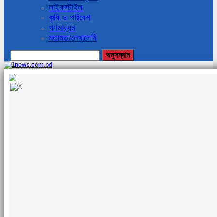
লাইফস্টাইল
কৃষি ও পরিবেশ
গণমাধ্যম
মতামত/লেখালেখি