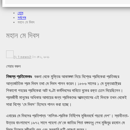
হোম
সর্বশেষ
মহান মে দিবস
মহান মে দিবস
By
1 news2
On
মে ১, ২০২১
শেয়ার করুন
নিজস্ব প্রতিবেদকঃ
বঞ্চনা থেকে মুক্তির আকাঙ্ক্ষা নিয়ে বিশ্বের শ্রমিকেরা প্রতিবছর
আন্তর্জাতিক শ্রম দিবস তথা মে দিবস পালন করেন। ১৮৮৬ সালের ১ মে যুক্তরাষ্ট্রের
শিকাগো শহরের শ্রমিকেরা আট ঘণ্টা কর্মদিবসের দাবিতে বুকের রক্ত ঢেলে দিয়েছিলেন।
শ্রমজীবী মানুষের অধিকার আদায়ের জন্য শ্রমিকদের আত্মত্যাগের এই দিনকে তখন থেকেই
সারা বিশ্বে ‘মে দিবস’ হিসেবে পালন করা হচ্ছে।
এবারের মে দিবসের প্রতিপাদ্য ‘মালিক-শ্রমিক নির্বিশেষ মুজিববর্ষে গড়বো দেশ’। স্বাধীনতা-
উত্তর বাংলাদেশে ১৯৭২ সালে পহেলা মে’কে জাতির পিতা বঙ্গবন্ধু শেখ মুজিবুর রহমান মে
দিবস হিসেবে স্বীকৃতি দেন এবং সরকারি ছুটি ঘোষণা করেন।