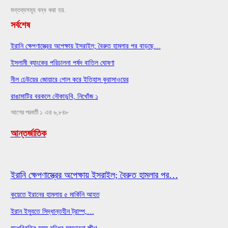
মন্তব্যসমূহ বন্ধ করা হয়.
সর্বশেষ
ইরানি ক্ষেপণাস্ত্রের অপেক্ষায় ইসরাইল; বৈরুত হামলার পর বাড়ছে…
ইসলামী ব্যাংকের পরিচালনা পর্ষদ বাতিল ঘোষণা
নীল ঢেউয়ের জোয়ারে গোল করে ইতিহাস কুরাসাওয়ের
রাঙামাটির বরকলে নৌকাডুবি, নিখোঁজ ১
আগের
পরবর্তী
১ এর ৬,৮৪৮
আন্তর্জাতিক
ইরানি ক্ষেপণাস্ত্রের অপেক্ষায় ইসরাইল; বৈরুত হামলার পর…
কুয়েতে ইরানের হামলায় ৫ মার্কিনি আহত
ইরান ইস্যুতে সিদ্ধান্তহীন ট্রাম্প,…