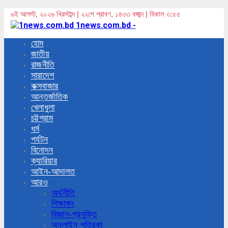
৬ই আগস্ট, ২০২৬ খ্রিস্টাব্দ | ২২শে শ্রাবণ, ১৪৩৩ বঙ্গাব্দ | বিকাল ৩:৫৫
1news.com.bd -
হোম
জাতীয়
রাজনীতি
সারাদেশ
কক্সবাজার
আন্তর্জাতিক
খেলাধুলা
চট্টগ্রাম
ধর্ম
পর্যটন
বিনোদন
ক্যারিয়ার
আইন-আদালত
আরও
অর্থনীতি
শিক্ষাঙ্গন
বিজ্ঞান-প্রযুক্তি
অনলাইন পত্রিকা