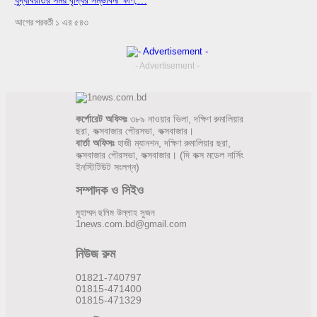
যুদ্ধবিরতির সময় বৃদ্ধির সম্ভাবনা ক্ষীণ,…
আগের
পরবর্তী
১ এর ৫৪৩
- Advertisement -
কর্পোরেট অফিসঃ
৩৮৯ নাওয়ার ভিলা, দক্ষিণ রুমালিয়ার
ছরা, কক্সবাজার পৌরসভা, কক্সবাজার।
বার্তা অফিসঃ
হাজী ম্যানশন, দক্ষিণ রুমালিয়ার ছরা,
কক্সবাজার পৌরসভা, কক্সবাজার। (দি কক্স মডেল নার্সিং
ইনস্টিটিউট সংলগ্ন)
সম্পাদক ও সিইও
মুহাম্মদ ছলিম উল্লাহ সুজন
1news.com.bd@gmail.com
নিউজ রুম
01821-740797
01815-471400
01815-471329