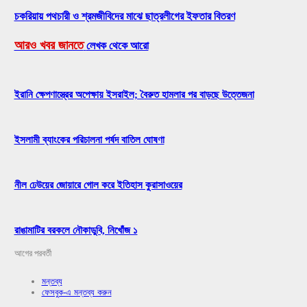
চকরিয়ায় পথচারী ও শ্রমজীবিদের মাঝে ছাত্রলীগের ইফতার বিতরণ
আরও খবর জানতে
লেখক থেকে আরো
ইরানি ক্ষেপণাস্ত্রের অপেক্ষায় ইসরাইল; বৈরুত হামলার পর বাড়ছে উত্তেজনা
ইসলামী ব্যাংকের পরিচালনা পর্ষদ বাতিল ঘোষণা
নীল ঢেউয়ের জোয়ারে গোল করে ইতিহাস কুরাসাওয়ের
রাঙামাটির বরকলে নৌকাডুবি, নিখোঁজ ১
আগের
পরবর্তী
মন্তব্য
ফেসবুক-এ মন্তব্য করুন