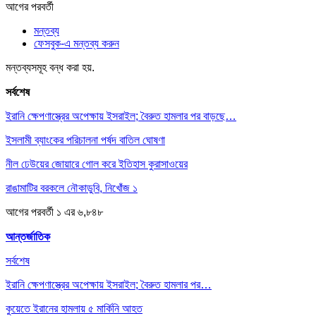
আগের
পরবর্তী
মন্তব্য
ফেসবুক-এ মন্তব্য করুন
মন্তব্যসমূহ বন্ধ করা হয়.
সর্বশেষ
ইরানি ক্ষেপণাস্ত্রের অপেক্ষায় ইসরাইল; বৈরুত হামলার পর বাড়ছে…
ইসলামী ব্যাংকের পরিচালনা পর্ষদ বাতিল ঘোষণা
নীল ঢেউয়ের জোয়ারে গোল করে ইতিহাস কুরাসাওয়ের
রাঙামাটির বরকলে নৌকাডুবি, নিখোঁজ ১
আগের
পরবর্তী
১ এর ৬,৮৪৮
আন্তর্জাতিক
সর্বশেষ
ইরানি ক্ষেপণাস্ত্রের অপেক্ষায় ইসরাইল; বৈরুত হামলার পর…
কুয়েতে ইরানের হামলায় ৫ মার্কিনি আহত