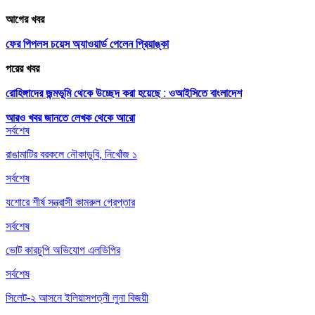
আগের খবর
ফের পিপলস চয়েস অ্যাওয়ার্ড পেলেন প্রিয়াঙ্কা
পরের খবর
রোহিঙ্গাদের জন্মভূমি থেকে উচ্ছেদ করা হয়েছে : ওআইসিতে বাংলাদেশ
আরও খবর জানতে
লেখক থেকে আরো
সর্বশেষ
রাঙামাটির বরকলে নৌকাডুবি, নিখোঁজ ১
সর্বশেষ
যশোরে শীর্ষ সন্ত্রাসী কামরুল গ্রেপ্তার
সর্বশেষ
ভোট কারচুপি অভিযোগ এলডিপির
সর্বশেষ
সিলেট-২ আসনে ইলিয়াসপত্নী লুনা বিজয়ী