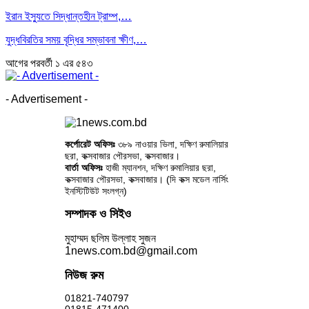
ইরান ইস্যুতে সিদ্ধান্তহীন ট্রাম্প,…
যুদ্ধবিরতির সময় বৃদ্ধির সম্ভাবনা ক্ষীণ,…
আগের
পরবর্তী
১ এর ৫৪৩
- Advertisement -
কর্পোরেট অফিসঃ
৩৮৯ নাওয়ার ভিলা, দক্ষিণ রুমালিয়ার
ছরা, কক্সবাজার পৌরসভা, কক্সবাজার।
বার্তা অফিসঃ
হাজী ম্যানশন, দক্ষিণ রুমালিয়ার ছরা,
কক্সবাজার পৌরসভা, কক্সবাজার। (দি কক্স মডেল নার্সিং
ইনস্টিটিউট সংলগ্ন)
সম্পাদক ও সিইও
মুহাম্মদ ছলিম উল্লাহ সুজন
1news.com.bd@gmail.com
নিউজ রুম
01821-740797