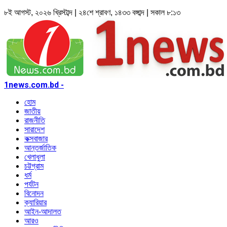
৮ই আগস্ট, ২০২৬ খ্রিস্টাব্দ | ২৪শে শ্রাবণ, ১৪৩৩ বঙ্গাব্দ | সকাল ৮:১৩
1news.com.bd -
হোম
জাতীয়
রাজনীতি
সারাদেশ
কক্সবাজার
আন্তর্জাতিক
খেলাধুলা
চট্টগ্রাম
ধর্ম
পর্যটন
বিনোদন
ক্যারিয়ার
আইন-আদালত
আরও