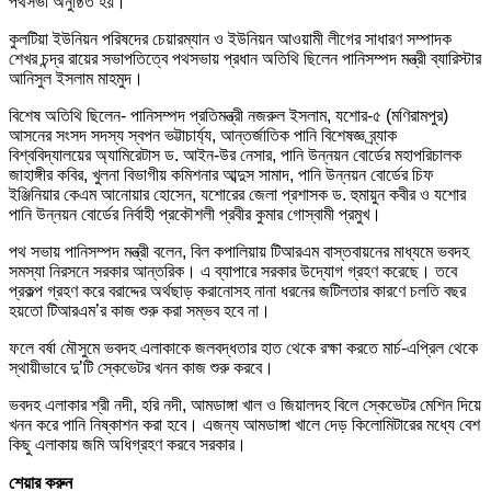
পথসভা অনুষ্ঠিত হয়।
কুলটিয়া ইউনিয়ন পরিষদের চেয়ারম্যান ও ইউনিয়ন আওয়ামী লীগের সাধারণ সম্পাদক
শেখর চন্দ্র রায়ের সভাপতিত্বে পথসভায় প্রধান অতিথি ছিলেন পানিসম্পদ মন্ত্রী ব্যারিস্টার
আনিসুল ইসলাম মাহমুদ।
বিশেষ অতিথি ছিলেন- পানিসম্পদ প্রতিমন্ত্রী নজরুল ইসলাম, যশোর-৫ (মণিরামপুর)
আসনের সংসদ সদস্য স্বপন ভট্টাচার্য্য, আন্তর্জাতিক পানি বিশেষজ্ঞ ব্র্যাক
বিশ্ববিদ্যালয়ের অ্যামিরেটাস ড. আইন-উর নেসার, পানি উন্নয়ন বোর্ডের মহাপরিচালক
জাহাঙ্গীর কবির, খুলনা বিভাগীয় কমিশনার আব্দুস সামাদ, পানি উন্নয়ন বোর্ডের চিফ
ইঞ্জিনিয়ার কেএম আনোয়ার হোসেন, যশোরের জেলা প্রশাসক ড. হুমায়ুন কবীর ও যশোর
পানি উন্নয়ন বোর্ডের নির্বাহী প্রকৌশলী প্রবীর কুমার গোস্বামী প্রমুখ।
পথ সভায় পানিসম্পদ মন্ত্রী বলেন, বিল কপালিয়ায় টিআরএম বাস্তবায়নের মাধ্যমে ভবদহ
সমস্যা নিরসনে সরকার আন্তরিক। এ ব্যাপারে সরকার উদ্যোগ গ্রহণ করেছে। তবে
প্রকল্প গ্রহণ করে বরাদ্দের অর্থছাড় করানোসহ নানা ধরনের জটিলতার কারণে চলতি বছর
হয়তো টিআরএম’র কাজ শুরু করা সম্ভব হবে না।
ফলে বর্ষা মৌসুমে ভবদহ এলাকাকে জলবদ্ধতার হাত থেকে রক্ষা করতে মার্চ-এপ্রিল থেকে
স্থায়ীভাবে দু’টি স্কেভেটর খনন কাজ শুরু করবে।
ভবদহ এলাকার শ্রী নদী, হরি নদী, আমডাঙ্গা খাল ও জিয়ালদহ বিলে স্কেভেটর মেশিন দিয়ে
খনন করে পানি নিষ্কাশন করা হবে। এজন্য আমডাঙ্গা খালে দেড় কিলোমিটারের মধ্যে বেশ
কিছু এলাকায় জমি অধিগ্রহণ করবে সরকার।
শেয়ার করুন