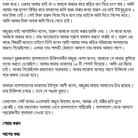
যখম করে। এরপর আমার ভাই মা ও বাবাকে মারধর করে বাড়ির ধান নিয়ে চলে যায়। আমি
আমার গরু ছাগল বিক্রি করে বসবাসের জমি ক্রয় করার জন্য হারুন এর ভাই ইউনুছুরকে ২
লাখ টাকা দেই। সেই টাকা হারুন নিজে নিবে বলে তার ভাইকে জমি দিতে নিশেধ করে।
আমি আমার টাকা অথবা জমি ফিরে পেতে চাই।
মাছুরার ভাই আলাউদ্দিন বলেন, হারুন আমাকে হত্যা করার হুমকি দেয় । সে মাঝে মধ্যে
আমাকে মারধর করে। তার অত্যাচারে আমরা গ্রামে বসবাস করতে পারছি না। হারুন এর
কাছে বিষয়টি জানতে চাইলে তিনি বলেন আমি আমার শশুর বাড়ির পরিবারের সদস্যদের
মারতে গিয়েছিলাম। এসময় তার শাশুড়ী ঠেকাতে আসলে তার মাথায় আঘাত লাগে।
নাভারণ বুরুজবাগান হাসপাতালে চিকিৎসাধীন মাছুরা বেগম বলেন, আমাকে সে মাথায় কুপিয়ে
হত্যা করতে চেয়েছিল। আমার মাথায় ডাক্তার ১৬ টি শেলাই দিয়েছে। আমি এর বিচার
চাই। থানায় গিয়েছিলাম রক্তাক্ত অবস্থায়। থানার দারোগা বলেছে আগে চিকিৎসা নেন
পরে মামলা নেওয়া হবে।
নাভারন হাসপাতালের ডাক্তার ইউসুফ আলী বলেন, মাছুরার মাথায় আঘাতের চিহৃ রয়েছে।
তার চিকিৎসা চলছে। তবে সে শঙ্কা মুক্ত।
বেনাপোল পোর্ট থানার এএসআই মাছুম বিল্লাহ বলেন, আমরা ওই নারীর ছবি তুলে
রেখেছি। তার রক্তাক্ত অবস্থা দেখে হাসপাতালে পাঠিয়েছি। হাসপাতাল থেকে আসলে
প্রয়োজনীয় ব্যবস্থা নেওয়া হবে।
শেয়ার করুন
আগের খবর