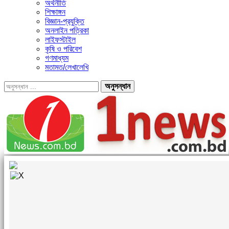
অর্থনীতি
শিক্ষাঙ্গন
বিজ্ঞান-প্রযুক্তি
অনলাইন পত্রিকা
লাইফস্টাইল
কৃষি ও পরিবেশ
গণমাধ্যম
মতামত/লেখালেখি