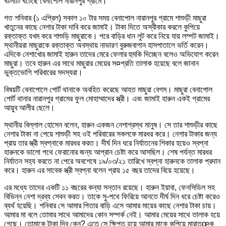
ঘটনাটি ঘটেছে বেনাপোল নারানপুর গ্রামে।
গত শনিবার (১ এপ্রিল) সকাল ১০ টার সময় বেনাপোল নারানপুর গ্রামে শাশুড়ী মাছুরা
খাতুনের কাছে নেশার টাকা দাবি করে জামাই। টাকা দিতে অস্বীকার করলে কুপিয়ে
রক্তাক্ত যখম করে শাশুড়ি মাছুরাকে। পরে বাড়ির ধান লুট করে নিয়ে যায় লম্পট জামাই।
স্থানীয়রা মাছুরাকে রক্তাক্ত অবস্থায় নাভারণ বুরুজবাগান হাসপাতালে ভর্তি করেন।
এদিকে নেশাখোর জামাই হারুন তাদের মেরে ফেলার হুমকি দিচ্ছেন বলেও অভিযোগ করেন
মাছুরা। তবে হারুন এর সাথে মাছুরার মেয়ের স¤প্রতি তালাক হয়েছে বলে জানান
ভুক্তভোগি পরিবারের সদস্যরা।
বিষয়টি বেনাপোলে পোর্ট থানাকে অবহিত করেছে আহত মাছুরা বেগম। মাছুরা বেনাপোল
পোর্ট থানার নারানপুর গ্রামের ফুল মোহাম্মাদের স্ত্রী। এবং জামাই হারুন একই গ্রামের
আয়ুব আলীর ছেলে।
স্থানীয় বিল্লাল হোসেন বলেন, হারুন একজন নেশাগ্রস্থ মানুষ। সে তার শাশুড়ীর কাছে
নেশার টাকা না পেয়ে শাশুড়ী সহ ওই পরিবারের সকলকে মারধর করে। নেশার টাকার জন্য
প্রায় তার স্ত্রী স্বপ্নাকে মারধর করত। দীর্ঘ দিন ধরে নির্যাতনের শিকার হয়েও স্বপ্না
হারুনকে ভালো পথে ফেরানোর জন্য আপ্রান চেষ্টা করে আসছিল। শেষ পর্যন্ত মারধর
নির্যাতন সহ্য করতে না পেরে অবশেষে ১৯/০৩/২১ তারিখে স্বপ্না হারুনকে তালাক প্রদান
করে। হারুন এর সাবেক স্ত্রী স্বপ্না বলেন প্রায় ১৫ বছর তাদের বিয়ে হয়েছে।
এর মধ্যে তাদের একটি ১১ বছরের কন্যা সন্তান রয়েছে। হারুন ইয়াবা, ফেনসিডিল সহ
বিভিন্ন নেশা দ্রব্য সেবন করত। তাকে সু-পথে ফিরিয়ে আনতে দীর্ঘ দিন ধরে চেষ্টা করেও
ব্যর্থ হয়েছি। শনিবার সে আমার পিতার বাড়ি এসে আমার মায়ের কাছে নেশার টাকা চায়।
আমার মা বলে তোমার সাথে আমাদের কোন সম্পর্ক নেই। আমার মেয়ের সাথে তালাক হয়ে
গেছে। তোমাকে টাকা দিব কেন? এতে সে ক্ষিপ্ত হয়ে আমার মাকে কুপিয়ে মারাতœক