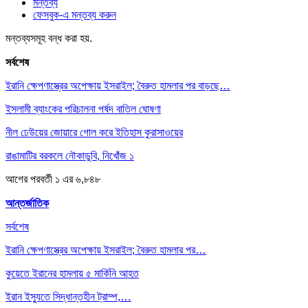
মন্তব্য
ফেসবুক-এ মন্তব্য করুন
মন্তব্যসমূহ বন্ধ করা হয়.
সর্বশেষ
ইরানি ক্ষেপণাস্ত্রের অপেক্ষায় ইসরাইল; বৈরুত হামলার পর বাড়ছে…
ইসলামী ব্যাংকের পরিচালনা পর্ষদ বাতিল ঘোষণা
নীল ঢেউয়ের জোয়ারে গোল করে ইতিহাস কুরাসাওয়ের
রাঙামাটির বরকলে নৌকাডুবি, নিখোঁজ ১
আগের
পরবর্তী
১ এর ৬,৮৪৮
আন্তর্জাতিক
সর্বশেষ
ইরানি ক্ষেপণাস্ত্রের অপেক্ষায় ইসরাইল; বৈরুত হামলার পর…
কুয়েতে ইরানের হামলায় ৫ মার্কিনি আহত
ইরান ইস্যুতে সিদ্ধান্তহীন ট্রাম্প,…