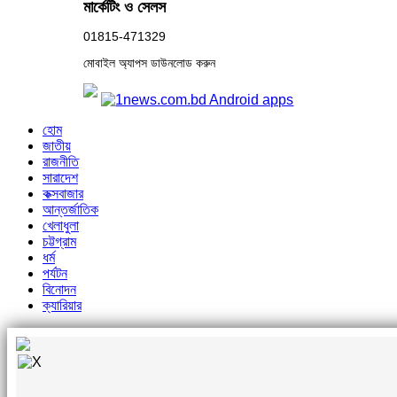
মার্কেটিং ও সেলস
01815-471329
মোবাইল অ্যাপস ডাউনলোড করুন
হোম
জাতীয়
রাজনীতি
সারাদেশ
কক্সবাজার
আন্তর্জাতিক
খেলাধুলা
চট্টগ্রাম
ধর্ম
পর্যটন
বিনোদন
ক্যারিয়ার