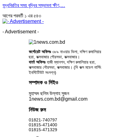
যুদ্ধবিরতির সময় বৃদ্ধির সম্ভাবনা ক্ষীণ,…
আগের
পরবর্তী
১ এর ৫৪৩
- Advertisement -
কর্পোরেট অফিসঃ
৩৮৯ নাওয়ার ভিলা, দক্ষিণ রুমালিয়ার
ছরা, কক্সবাজার পৌরসভা, কক্সবাজার।
বার্তা অফিসঃ
হাজী ম্যানশন, দক্ষিণ রুমালিয়ার ছরা,
কক্সবাজার পৌরসভা, কক্সবাজার। (দি কক্স মডেল নার্সিং
ইনস্টিটিউট সংলগ্ন)
সম্পাদক ও সিইও
মুহাম্মদ ছলিম উল্লাহ সুজন
1news.com.bd@gmail.com
নিউজ রুম
01821-740797
01815-471400
01815-471329