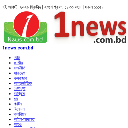
৭ই আগস্ট, ২০২৬ খ্রিস্টাব্দ | ২৩শে শ্রাবণ, ১৪৩৩ বঙ্গাব্দ | সকাল ১১:৫৮
1news.com.bd -
হোম
জাতীয়
রাজনীতি
সারাদেশ
কক্সবাজার
আন্তর্জাতিক
খেলাধুলা
চট্টগ্রাম
ধর্ম
পর্যটন
বিনোদন
ক্যারিয়ার
আইন-আদালত
আরও