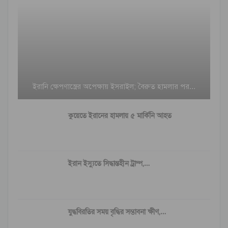
ইরানি ক্ষেপণাস্ত্রের অপেক্ষায় ইসরাইল; বৈরুত হামলার পর…
কুয়েতে ইরানের হামলায় ৫ মার্কিনি আহত
ইরান ইস্যুতে সিদ্ধান্তহীন ট্রাম্প,…
যুদ্ধবিরতির সময় বৃদ্ধির সম্ভাবনা ক্ষীণ,…