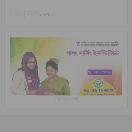
আগের
পরবর্তী
১ এর ৫৪৩
- Advertisement -