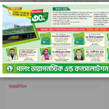
নীল ঢেউয়ের জোয়ারে গোল করে ইতিহাস কুরাসাওয়ের
রাঙামাটির বরকলে নৌকাডুবি, নিখোঁজ ১
আগের
পরবর্তী
১ এর ৬,৮৪৮
আন্তর্জাতিক