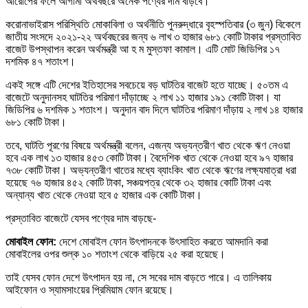
আরোপের ফলে আগামী অর্থবছরে অনেক পণ্যের দাম বাড়বে।
করোনাভাইরাস পরিস্থিতি মোকাবিলা ও অর্থনীতি পুনরুদ্ধারে বৃহস্পতিবার (৩ জুন) বিকেলে
জাতীয় সংসদে ২০২১-২২ অর্থবছরের জন্য ৬ লাখ ৩ হাজার ৬৮১ কোটি টাকার প্রস্তাবিত
বাজেট উপস্থাপন করেন অর্থমন্ত্রী আ হ ম মুস্তফা কামাল। এটি মোট জিডিপির ১৭
দশমিক ৪৭ শতাংশ।
একই সঙ্গে এটি দেশের ইতিহাসের সবচেয়ে বড় ঘাটতির বাজেট হতে যাচ্ছে। ৫০তম এ
বাজেটে অনুদানসহ ঘাটতির পরিমাণ দাঁড়াচ্ছে ২ লাখ ১১ হাজার ১৯১ কোটি টাকা। যা
জিডিপির ৬ দশমিক ১ শতাংশ। অনুদান বাদ দিলে ঘাটতির পরিমাণ দাঁড়ায় ২ লাখ ১৪ হাজার
৬৮১ কোটি টাকা।
তবে, ঘাটতি পূরণের বিষয়ে অর্থমন্ত্রী বলেন, এজন্য অভ্যন্তরীণ খাত থেকে ঋণ নেওয়া
হবে এক লাখ ১৩ হাজার ৪৫৩ কোটি টাকা। বৈদেশিক খাত থেকে নেওয়া হবে ৯৭ হাজার
৭৩৮ কোটি টাকা। অভ্যন্তরীণ খাতের মধ্যে ব্যাংকিং খাত থেকে ঋণের লক্ষ্যমাত্রা ধরা
হয়েছে ৭৬ হাজার ৪৫২ কোটি টাকা, সঞ্চয়পত্র থেকে ৩২ হাজার কোটি টাকা এবং
অন্যান্য খাত থেকে নেওয়া হবে ৫ হাজার এক কোটি টাকা।
প্রস্তাবিত বাজেটে যেসব পণ্যের দাম বাড়ছে-
মোবাইল ফোন:
দেশে মোবাইল ফোন উৎপাদনকে উৎসাহিত করতে আমদানি করা
মোবাইলের ওপর শুল্ক ১০ শতাংশ থেকে বাড়িয়ে ২৫ করা হয়েছে।
তাই যেসব ফোন দেশে উৎপাদন হয় না, সে সবের দাম বাড়তে পারে। এ তালিকায়
আইফোন ও স্যামসাংয়ের প্রিমিয়াম ফোন রয়েছে।