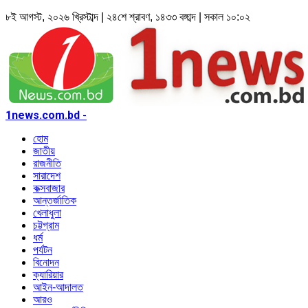
৮ই আগস্ট, ২০২৬ খ্রিস্টাব্দ | ২৪শে শ্রাবণ, ১৪৩৩ বঙ্গাব্দ | সকাল ১০:০২
1news.com.bd -
হোম
জাতীয়
রাজনীতি
সারাদেশ
কক্সবাজার
আন্তর্জাতিক
খেলাধুলা
চট্টগ্রাম
ধর্ম
পর্যটন
বিনোদন
ক্যারিয়ার
আইন-আদালত
আরও