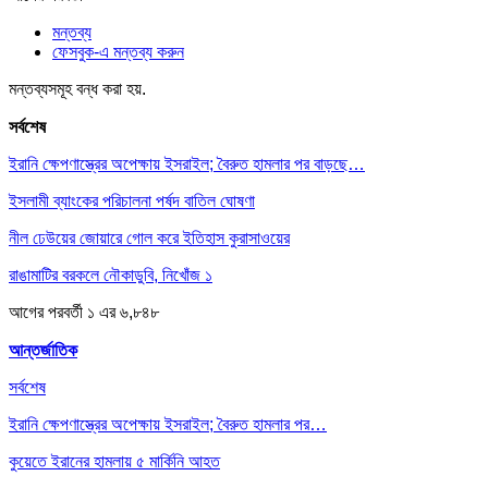
মন্তব্য
ফেসবুক-এ মন্তব্য করুন
মন্তব্যসমূহ বন্ধ করা হয়.
সর্বশেষ
ইরানি ক্ষেপণাস্ত্রের অপেক্ষায় ইসরাইল; বৈরুত হামলার পর বাড়ছে…
ইসলামী ব্যাংকের পরিচালনা পর্ষদ বাতিল ঘোষণা
নীল ঢেউয়ের জোয়ারে গোল করে ইতিহাস কুরাসাওয়ের
রাঙামাটির বরকলে নৌকাডুবি, নিখোঁজ ১
আগের
পরবর্তী
১ এর ৬,৮৪৮
আন্তর্জাতিক
সর্বশেষ
ইরানি ক্ষেপণাস্ত্রের অপেক্ষায় ইসরাইল; বৈরুত হামলার পর…
কুয়েতে ইরানের হামলায় ৫ মার্কিনি আহত