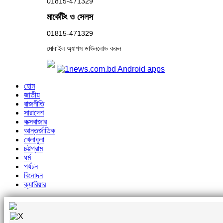
01815-471329
মার্কেটিং ও সেলস
01815-471329
মোবাইল অ্যাপস ডাউনলোড করুন
হোম
জাতীয়
রাজনীতি
সারাদেশ
কক্সবাজার
আন্তর্জাতিক
খেলাধুলা
চট্টগ্রাম
ধর্ম
পর্যটন
বিনোদন
ক্যারিয়ার