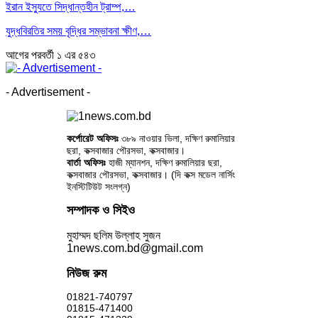
ইরান ইস্যুতে সিদ্ধান্তহীন ট্রাম্প,…
যুদ্ধবিরতির সময় বৃদ্ধির সম্ভাবনা ক্ষীণ,…
আগের
পরবর্তী
১ এর ৫৪৩
- Advertisement -
কর্পোরেট অফিসঃ
৩৮৯ নাওয়ার ভিলা, দক্ষিণ রুমালিয়ার
ছরা, কক্সবাজার পৌরসভা, কক্সবাজার।
বার্তা অফিসঃ
হাজী ম্যানশন, দক্ষিণ রুমালিয়ার ছরা,
কক্সবাজার পৌরসভা, কক্সবাজার। (দি কক্স মডেল নার্সিং
ইনস্টিটিউট সংলগ্ন)
সম্পাদক ও সিইও
মুহাম্মদ ছলিম উল্লাহ সুজন
1news.com.bd@gmail.com
নিউজ রুম
01821-740797
01815-471400