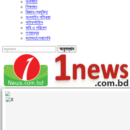
অর্থনীতি
শিক্ষাঙ্গন
বিজ্ঞান-প্রযুক্তি
অনলাইন পত্রিকা
লাইফস্টাইল
কৃষি ও পরিবেশ
গণমাধ্যম
মতামত/লেখালেখি