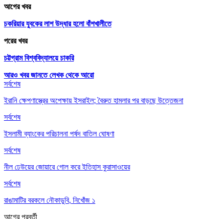
আগের খবর
চকরিয়ার যুবকের লাশ উদ্ধার হলো বাঁশখালীতে
পরের খবর
চট্টগ্রাম বিশ্ববিদ্যালয়ে চাকরি
আরও খবর জানতে
লেখক থেকে আরো
সর্বশেষ
ইরানি ক্ষেপণাস্ত্রের অপেক্ষায় ইসরাইল; বৈরুত হামলার পর বাড়ছে উত্তেজনা
সর্বশেষ
ইসলামী ব্যাংকের পরিচালনা পর্ষদ বাতিল ঘোষণা
সর্বশেষ
নীল ঢেউয়ের জোয়ারে গোল করে ইতিহাস কুরাসাওয়ের
সর্বশেষ
রাঙামাটির বরকলে নৌকাডুবি, নিখোঁজ ১
আগের
পরবর্তী