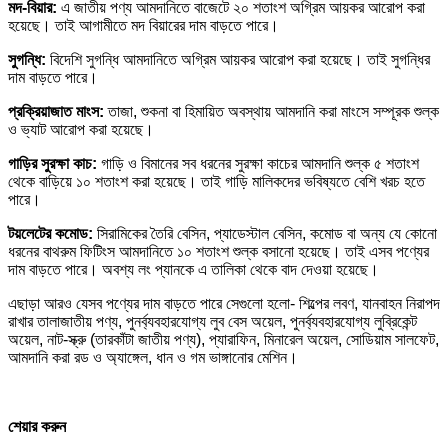
মদ-বিয়ার:
এ জাতীয় পণ্য আমদানিতে বাজেটে ২০ শতাংশ অগ্রিম আয়কর আরোপ করা
হয়েছে। তাই আগামীতে মদ বিয়ারের দাম বাড়তে পারে।
সুগন্ধি:
বিদেশি সুগন্ধি আমদানিতে অগ্রিম আয়কর আরোপ করা হয়েছে। তাই সুগন্ধির
দাম বাড়তে পারে।
প্রক্রিয়াজাত মাংস:
তাজা, শুকনা বা হিমায়িত অবস্থায় আমদানি করা মাংসে সম্পূরক শুল্ক
ও ভ্যাট আরোপ করা হয়েছে।
গাড়ির সুরক্ষা কাচ:
গাড়ি ও বিমানের সব ধরনের সুরক্ষা কাচের আমদানি শুল্ক ৫ শতাংশ
থেকে বাড়িয়ে ১০ শতাংশ করা হয়েছে। তাই গাড়ি মালিকদের ভবিষ্যতে বেশি খরচ হতে
পারে।
টয়লেটের কমোড:
সিরামিকের তৈরি বেসিন, প্যাডেস্টাল বেসিন, কমোড বা অন্য যে কোনো
ধরনের বাথরুম ফিটিংস আমদানিতে ১০ শতাংশ শুল্ক বসানো হয়েছে। তাই এসব পণ্যের
দাম বাড়তে পারে। অবশ্য লং প্যানকে এ তালিকা থেকে বাদ দেওয়া হয়েছে।
এছাড়া আরও যেসব পণ্যের দাম বাড়তে পারে সেগুলো হলো- শিল্পের লবণ, যানবাহন নিরাপদ
রাখার তালাজাতীয় পণ্য, পুনর্ব্যবহারযোগ্য লুব বেস অয়েল, পুনর্ব্যবহারযোগ্য লুব্রিকেন্ট
অয়েল, নাট-স্ক্রু (তারকাঁটা জাতীয় পণ্য), প্যারাফিন, মিনারেল অয়েল, সোডিয়াম সালফেট,
আমদানি করা রড ও অ্যাঙ্গেল, ধান ও গম ভাঙ্গানোর মেশিন।
শেয়ার করুন