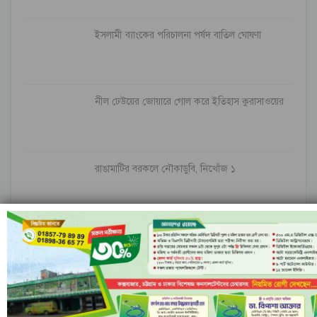
ইসলামী ব্যাংকের পরিচালনা পর্ষদ বাতিল ঘোষণা
নীল ঢেউয়ের জোয়ারে গোল করে ইতিহাস কুরাসাওয়ের
রাঙামাটির বরকলে নৌকাডুবি, নিখোঁজ ১
আগের
পরবর্তী
১ এর ৬,৮৪৮