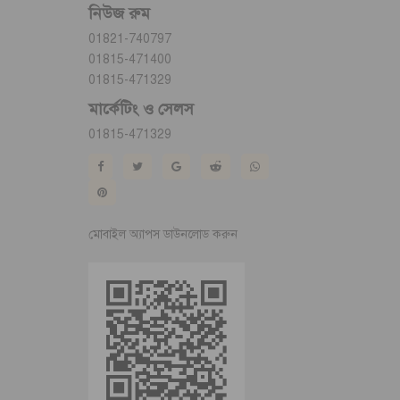
নিউজ রুম
01821-740797
01815-471400
01815-471329
মার্কেটিং ও সেলস
01815-471329
মোবাইল অ্যাপস ডাউনলোড করুন