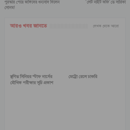
পুরস্কার পেয়ে জঙ্গিদের ধন্যবাদ দিলেন
`লেট নাইট কফি`তে সারিকা
সোনম!
আরও খবর জানতে
লেখক থেকে আরো
স্থগিত সিনিয়র স্টাফ নার্সের
মেট্রো রেলে চাকরি
মৌখিক পরীক্ষার সূচি প্রকাশ