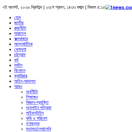
৭ই আগস্ট, ২০২৬ খ্রিস্টাব্দ | ২৩শে শ্রাবণ, ১৪৩৩ বঙ্গাব্দ | বিকাল ৪:১৫
হোম
জাতীয়
রাজনীতি
সারাদেশ
কক্সবাজার
আন্তর্জাতিক
খেলাধুলা
চট্টগ্রাম
ধর্ম
পর্যটন
বিনোদন
ক্যারিয়ার
আইন-আদালত
আরও
অর্থনীতি
শিক্ষাঙ্গন
বিজ্ঞান-প্রযুক্তি
অনলাইন পত্রিকা
লাইফস্টাইল
কৃষি ও পরিবেশ
গণমাধ্যম
মতামত/লেখালেখি