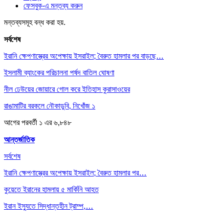
ফেসবুক-এ মন্তব্য করুন
মন্তব্যসমূহ বন্ধ করা হয়.
সর্বশেষ
ইরানি ক্ষেপণাস্ত্রের অপেক্ষায় ইসরাইল; বৈরুত হামলার পর বাড়ছে…
ইসলামী ব্যাংকের পরিচালনা পর্ষদ বাতিল ঘোষণা
নীল ঢেউয়ের জোয়ারে গোল করে ইতিহাস কুরাসাওয়ের
রাঙামাটির বরকলে নৌকাডুবি, নিখোঁজ ১
আগের
পরবর্তী
১ এর ৬,৮৪৮
আন্তর্জাতিক
সর্বশেষ
ইরানি ক্ষেপণাস্ত্রের অপেক্ষায় ইসরাইল; বৈরুত হামলার পর…
কুয়েতে ইরানের হামলায় ৫ মার্কিনি আহত
ইরান ইস্যুতে সিদ্ধান্তহীন ট্রাম্প,…