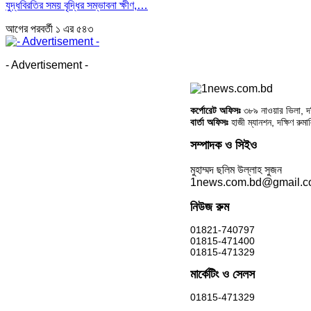
যুদ্ধবিরতির সময় বৃদ্ধির সম্ভাবনা ক্ষীণ,…
আগের
পরবর্তী
১ এর ৫৪৩
- Advertisement -
কর্পোরেট অফিসঃ
৩৮৯ নাওয়ার ভিলা, দক্
বার্তা অফিসঃ
হাজী ম্যানশন, দক্ষিণ রুম
সম্পাদক ও সিইও
মুহাম্মদ ছলিম উল্লাহ সুজন
1news.com.bd@gmail.
নিউজ রুম
01821-740797
01815-471400
01815-471329
মার্কেটিং ও সেলস
01815-471329