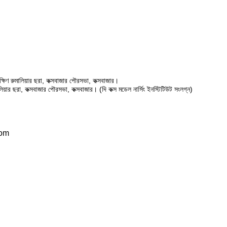
ষিণ রুমালিয়ার ছরা, কক্সবাজার পৌরসভা, কক্সবাজার।
ালিয়ার ছরা, কক্সবাজার পৌরসভা, কক্সবাজার। (দি কক্স মডেল নার্সিং ইনস্টিটিউট সংলগ্ন)
com