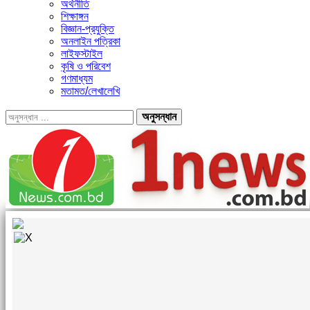
অর্থনীতি
শিক্ষাঙ্গন
বিজ্ঞান-প্রযুক্তি
অনলাইন পত্রিকা
লাইফস্টাইল
কৃষি ও পরিবেশ
গণমাধ্যম
মতামত/লেখালেখি