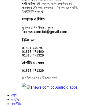
বার্তা অফিসঃ
হাজী ম্যানশন, দক্ষিণ রুমালিয়ার ছরা,
কক্সবাজার পৌরসভা, কক্সবাজার। (দি কক্স মডেল নার্সিং
ইনস্টিটিউট সংলগ্ন)
সম্পাদক ও সিইও
মুহাম্মদ ছলিম উল্লাহ সুজন
1news.com.bd@gmail.com
নিউজ রুম
01821-740797
01815-471400
01815-471329
মার্কেটিং ও সেলস
01815-471329
মোবাইল অ্যাপস ডাউনলোড করুন
হোম
জাতীয়
রাজনীতি