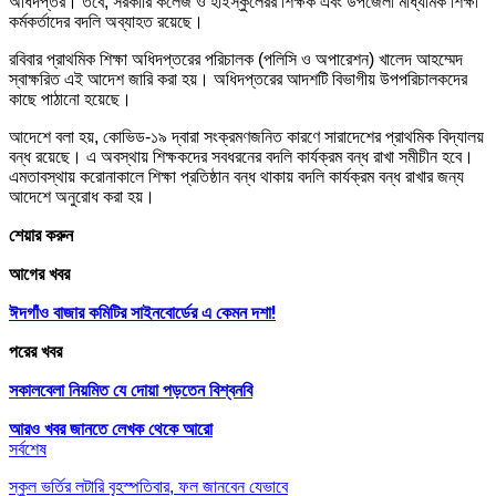
অধিদপ্তর। তবে, সরকারি কলেজ ও হাইস্কুলেরর শিক্ষক এবং উপজেলা মাধ্যমিক শিক্ষা
কর্মকর্তাদের বদলি অব্যাহত রয়েছে।
রবিবার প্রাথমিক শিক্ষা অধিদপ্তরের পরিচালক (পলিসি ও অপারেশন) খালেদ আহম্মেদ
স্বাক্ষরিত এই আদেশ জারি করা হয়। অধিদপ্তরের আদশটি বিভাগীয় উপপরিচালকদের
কাছে পাঠানো হয়েছে।
আদেশে বলা হয়, কোভিড-১৯ দ্বারা সংক্রমণজনিত কারণে সারাদেশের প্রাথমিক বিদ্যালয়
বন্ধ রয়েছে। এ অবস্থায় শিক্ষকদের সবধরনের বদলি কার্যক্রম বন্ধ রাখা সমীচীন হবে।
এমতাবস্থায় করোনাকালে শিক্ষা প্রতিষ্ঠান বন্ধ থাকায় বদলি কার্যক্রম বন্ধ রাখার জন্য
আদেশে অনুরোধ করা হয়।
শেয়ার করুন
আগের খবর
ঈদগাঁও বাজার কমিটির সাইনবোর্ডের এ কেমন দশা!
পরের খবর
সকালবেলা নিয়মিত যে দোয়া পড়তেন বিশ্বনবি
আরও খবর জানতে
লেখক থেকে আরো
সর্বশেষ
স্কুল ভর্তির লটারি বৃহস্পতিবার, ফল জানবেন যেভাবে