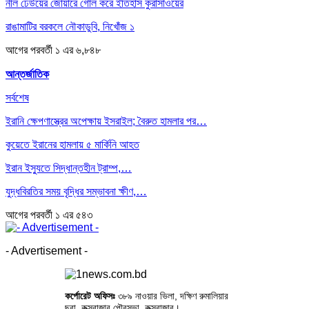
নীল ঢেউয়ের জোয়ারে গোল করে ইতিহাস কুরাসাওয়ের
রাঙামাটির বরকলে নৌকাডুবি, নিখোঁজ ১
আগের
পরবর্তী
১ এর ৬,৮৪৮
আন্তর্জাতিক
সর্বশেষ
ইরানি ক্ষেপণাস্ত্রের অপেক্ষায় ইসরাইল; বৈরুত হামলার পর…
কুয়েতে ইরানের হামলায় ৫ মার্কিনি আহত
ইরান ইস্যুতে সিদ্ধান্তহীন ট্রাম্প,…
যুদ্ধবিরতির সময় বৃদ্ধির সম্ভাবনা ক্ষীণ,…
আগের
পরবর্তী
১ এর ৫৪৩
- Advertisement -
কর্পোরেট অফিসঃ
৩৮৯ নাওয়ার ভিলা, দক্ষিণ রুমালিয়ার
ছরা, কক্সবাজার পৌরসভা, কক্সবাজার।