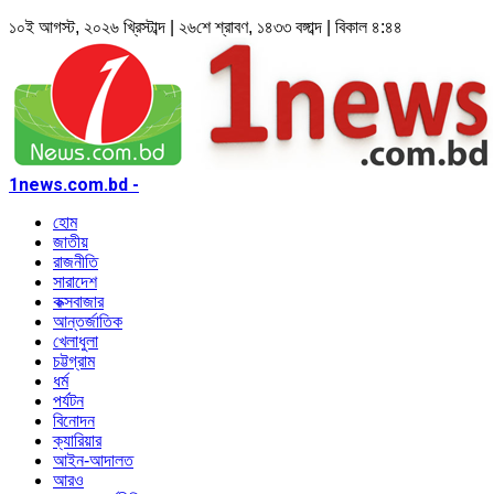
১০ই আগস্ট, ২০২৬ খ্রিস্টাব্দ | ২৬শে শ্রাবণ, ১৪৩৩ বঙ্গাব্দ | বিকাল ৪:৪৪
1news.com.bd -
হোম
জাতীয়
রাজনীতি
সারাদেশ
কক্সবাজার
আন্তর্জাতিক
খেলাধুলা
চট্টগ্রাম
ধর্ম
পর্যটন
বিনোদন
ক্যারিয়ার
আইন-আদালত
আরও