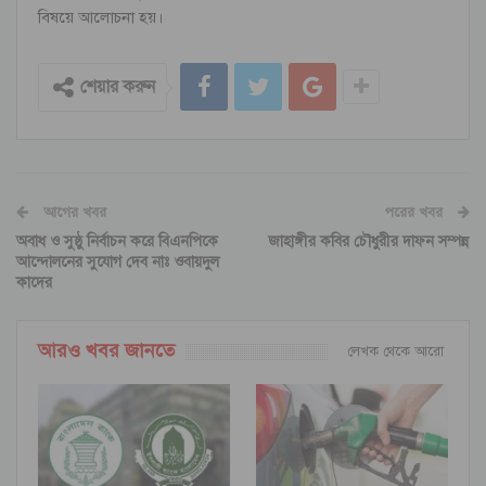
বিষয়ে আলোচনা হয়।
শেয়ার করুন
আগের খবর
পরের খবর
অবাধ ও সুষ্ঠু নির্বাচন করে বিএনপিকে
জাহাঙ্গীর কবির চৌধুরীর দাফন সম্পন্ন
আন্দোলনের সুযোগ দেব নাঃ ওবায়দুল
কাদের
আরও খবর জানতে
লেখক থেকে আরো