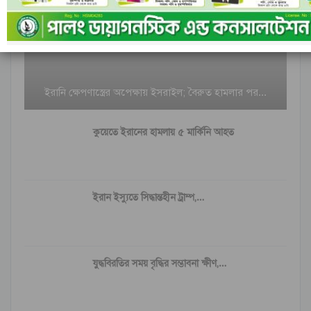
ইরানি ক্ষেপণাস্ত্রের অপেক্ষায় ইসরাইল; বৈরুত হামলার পর…
কুয়েতে ইরানের হামলায় ৫ মার্কিনি আহত
ইরান ইস্যুতে সিদ্ধান্তহীন ট্রাম্প,…
যুদ্ধবিরতির সময় বৃদ্ধির সম্ভাবনা ক্ষীণ,…