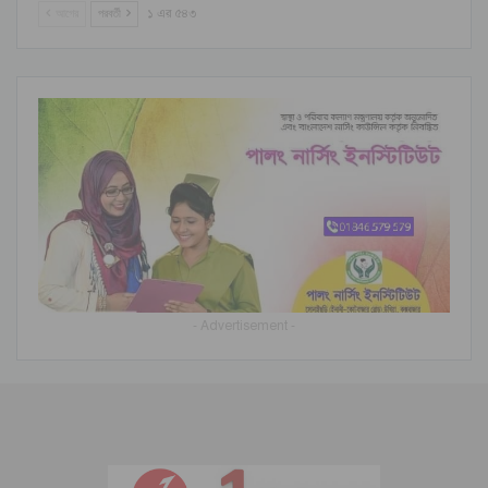
আগের
পরবর্তী
১ এর ৫৪৩
- Advertisement -