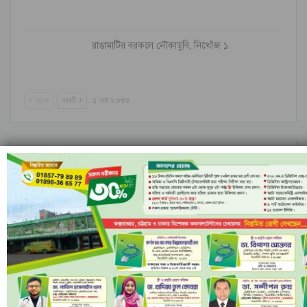
রাঙামাটির বরকলে নৌকাডুবি, নিখোঁজ ১
আগের
পরবর্তী
১ এর ৬,৮৪৮
আন্তর্জাতিক