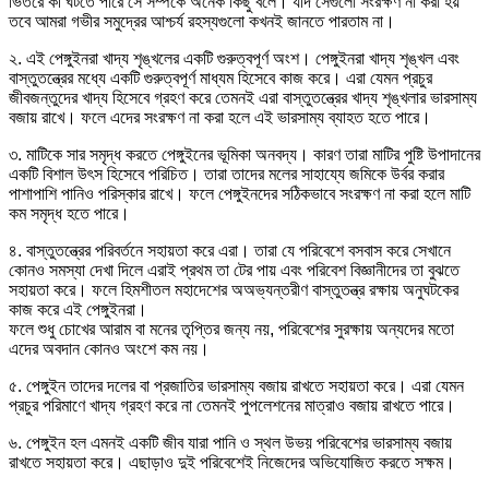
ভিতরে কী ঘটতে পারে সে সম্পর্কে অনেক কিছু বলে। যদি সেগুলো সংরক্ষণ না করা হয়
তবে আমরা গভীর সমুদ্রের আশ্চর্য রহস্যগুলো কখনই জানতে পারতাম না।
২. এই পেঙ্গুইনরা খাদ্য শৃঙ্খলের একটি গুরুত্বপূর্ণ অংশ। পেঙ্গুইনরা খাদ্য শৃঙ্খল এবং
বাস্তুতন্ত্রের মধ্যে একটি গুরুত্বপূর্ণ মাধ্যম হিসেবে কাজ করে। এরা যেমন প্রচুর
জীবজন্তুদের খাদ্য হিসেবে গ্রহণ করে তেমনই এরা বাস্তুতন্ত্রের খাদ্য শৃঙ্খলার ভারসাম্য
বজায় রাখে। ফলে এদের সংরক্ষণ না করা হলে এই ভারসাম্য ব্যাহত হতে পারে।
৩. মাটিকে সার সমৃদ্ধ করতে পেঙ্গুইনের ভূমিকা অনবদ্য। কারণ তারা মাটির পুষ্টি উপাদানের
একটি বিশাল উৎস হিসেবে পরিচিত। তারা তাদের মলের সাহায্যে জমিকে উর্বর করার
পাশাপাশি পানিও পরিস্কার রাখে। ফলে পেঙ্গুইনদের সঠিকভাবে সংরক্ষণ না করা হলে মাটি
কম সমৃদ্ধ হতে পারে।
৪. বাস্তুতন্ত্রের পরিবর্তনে সহায়তা করে এরা। তারা যে পরিবেশে বসবাস করে সেখানে
কোনও সমস্যা দেখা দিলে এরাই প্রথম তা টের পায় এবং পরিবেশ বিজ্ঞানীদের তা বুঝতে
সহায়তা করে। ফলে হিমশীতল মহাদেশের অঅভ্যন্তরীণ বাস্তুতন্ত্র রক্ষায় অনুঘটকের
কাজ করে এই পেঙ্গুইনরা।
ফলে শুধু চোখের আরাম বা মনের তৃপ্তির জন্য নয়, পরিবেশের সুরক্ষায় অন্যদের মতো
এদের অবদান কোনও অংশে কম নয়।
৫. পেঙ্গুইন তাদের দলের বা প্রজাতির ভারসাম্য বজায় রাখতে সহায়তা করে। এরা যেমন
প্রচুর পরিমাণে খাদ্য গ্রহণ করে না তেমনই পুপলেশনের মাত্রাও বজায় রাখতে পারে।
৬. পেঙ্গুইন হল এমনই একটি জীব যারা পানি ও স্থল উভয় পরিবেশের ভারসাম্য বজায়
রাখতে সহায়তা করে। এছাড়াও দুই পরিবেশেই নিজেদের অভিযোজিত করতে সক্ষম।