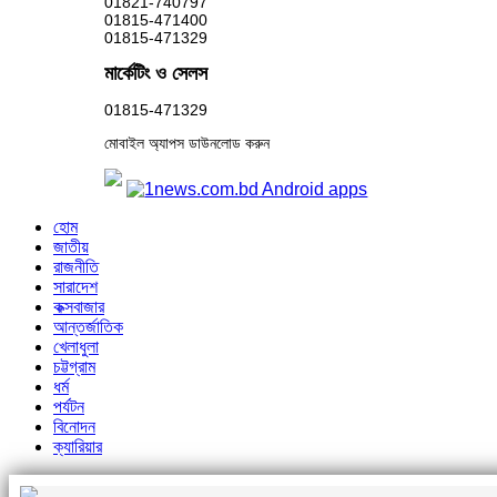
01821-740797
01815-471400
01815-471329
মার্কেটিং ও সেলস
01815-471329
মোবাইল অ্যাপস ডাউনলোড করুন
হোম
জাতীয়
রাজনীতি
সারাদেশ
কক্সবাজার
আন্তর্জাতিক
খেলাধুলা
চট্টগ্রাম
ধর্ম
পর্যটন
বিনোদন
ক্যারিয়ার