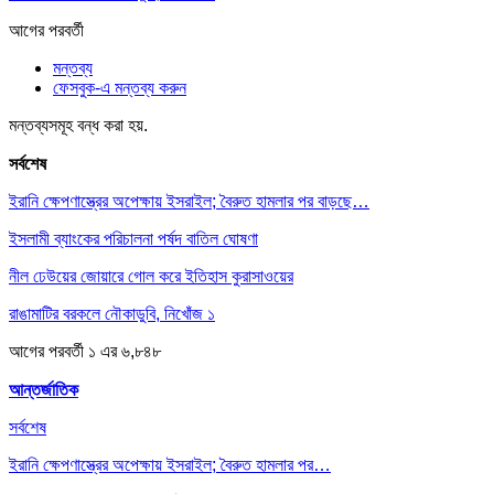
আগের
পরবর্তী
মন্তব্য
ফেসবুক-এ মন্তব্য করুন
মন্তব্যসমূহ বন্ধ করা হয়.
সর্বশেষ
ইরানি ক্ষেপণাস্ত্রের অপেক্ষায় ইসরাইল; বৈরুত হামলার পর বাড়ছে…
ইসলামী ব্যাংকের পরিচালনা পর্ষদ বাতিল ঘোষণা
নীল ঢেউয়ের জোয়ারে গোল করে ইতিহাস কুরাসাওয়ের
রাঙামাটির বরকলে নৌকাডুবি, নিখোঁজ ১
আগের
পরবর্তী
১ এর ৬,৮৪৮
আন্তর্জাতিক
সর্বশেষ
ইরানি ক্ষেপণাস্ত্রের অপেক্ষায় ইসরাইল; বৈরুত হামলার পর…