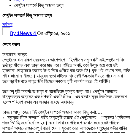
পেঙ্গুইন সম্পর্কে কিছু অজানা তথ্য
পেঙ্গুইন সম্পর্কে কিছু অজানা তথ্য
সর্বশেষ
By
1News 4
On
এপ্রি ২৫, ২০২১
শেয়ার করুন
অনলাইন ডেস্ক:
পেঙ্গুইনের বাস দক্ষিণ মেরুবলয়ের আশেপাশে। হিমশীতল সমুদ্রবাসী এইপেঙ্গুইন পাখিরা
দুর্দান্ত সাঁতারু এবং তাড়া করে মাছ ধরে। হাঁটতে অপটু, তবে উপুড় হয়ে শুয়ে দুই
হাতডানা নেড়েচেড়ে বরফের উপর দিয়ে এগিয়ে যায় অকপটে। বুক পেট ধবধবে সাদা, বাকি
শরীর কালো বা নীলচে। মানুষের মতো হাঁটলেও খুব বেশী উচ্চতায় উড়তে পারে না এরা।
তবে প্রাণীজগতে শান্ত জীব হিসেবে সকলের দৃষ্টি আকর্ষণ করে এই পাখিটি।
তবে শুধু দৃষ্টি আকর্ষণের জন্য বা নয়নাভিরাম দৃশ্যের জন্য নয়। পেঙ্গুইন আমাদের
বাস্তুতন্ত্রের অন্যতম এক উপকারী একটি জীবও। এর বসবাস সুদূর হিমশীতল মেরুদেশে
হলেও পরিবেশ রক্ষায় এর অবদান রয়েছে অসামান্য।
তাহলে আসুন জেনে নিই পেঙ্গুইন সম্পর্কে অজানা আরও কিছু কথা….
১. সমুদ্রের জীবন সম্পর্কে গভীর অন্তর্দৃষ্টি রয়েছে এই পেঙ্গুইনদের। পেঙ্গুইনরা ‘সেন্ডিনেল
প্রজাতি’ হিসেবে বিবেচিত হয়। কারণ তারা যে পরিবেশে বসবাস করে সেেই পরিবেশ
সম্পর্কে আমাদের গুরুত্বপূর্ণ ধারণা দেয়। সুতরাং তারা আমাদেরকে সমুদ্রের গভীর পানির