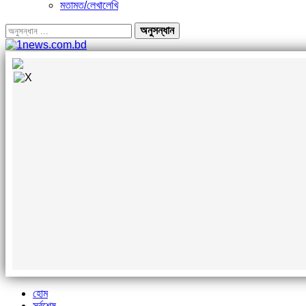
মতামত/লেখালেখি
হোম
সর্বশেষ