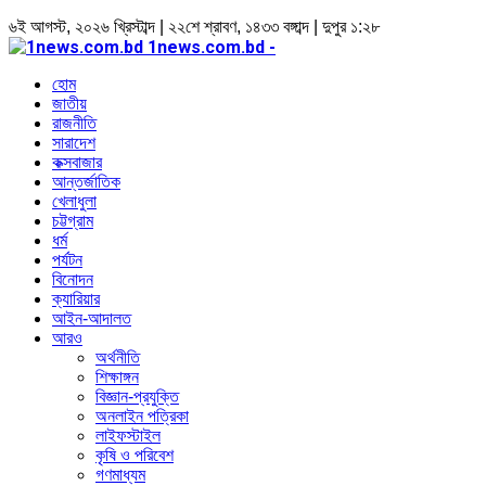
৬ই আগস্ট, ২০২৬ খ্রিস্টাব্দ | ২২শে শ্রাবণ, ১৪৩৩ বঙ্গাব্দ | দুপুর ১:২৮
1news.com.bd -
হোম
জাতীয়
রাজনীতি
সারাদেশ
কক্সবাজার
আন্তর্জাতিক
খেলাধুলা
চট্টগ্রাম
ধর্ম
পর্যটন
বিনোদন
ক্যারিয়ার
আইন-আদালত
আরও
অর্থনীতি
শিক্ষাঙ্গন
বিজ্ঞান-প্রযুক্তি
অনলাইন পত্রিকা
লাইফস্টাইল
কৃষি ও পরিবেশ
গণমাধ্যম