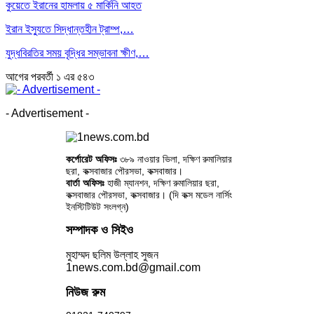
কুয়েতে ইরানের হামলায় ৫ মার্কিনি আহত
ইরান ইস্যুতে সিদ্ধান্তহীন ট্রাম্প,…
যুদ্ধবিরতির সময় বৃদ্ধির সম্ভাবনা ক্ষীণ,…
আগের
পরবর্তী
১ এর ৫৪৩
- Advertisement -
কর্পোরেট অফিসঃ
৩৮৯ নাওয়ার ভিলা, দক্ষিণ রুমালিয়ার
ছরা, কক্সবাজার পৌরসভা, কক্সবাজার।
বার্তা অফিসঃ
হাজী ম্যানশন, দক্ষিণ রুমালিয়ার ছরা,
কক্সবাজার পৌরসভা, কক্সবাজার। (দি কক্স মডেল নার্সিং
ইনস্টিটিউট সংলগ্ন)
সম্পাদক ও সিইও
মুহাম্মদ ছলিম উল্লাহ সুজন
1news.com.bd@gmail.com
নিউজ রুম