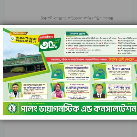
ইসলামী ব্যাংকের পরিচালনা পর্ষদ বাতিল ঘোষণা
নীল ঢেউয়ের জোয়ারে গোল করে ইতিহাস কুরাসাওয়ের
রাঙামাটির বরকলে নৌকাডুবি, নিখোঁজ ১
আগের
পরবর্তী
১ এর ৬,৮৪৮