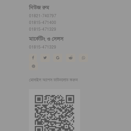
নিউজ রুম
01821-740797
01815-471400
01815-471329
মার্কেটিং ও সেলস
01815-471329
মোবাইল অ্যাপস ডাউনলোড করুন