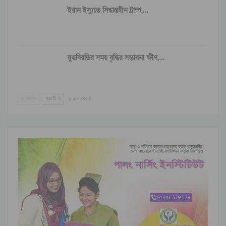
ইরান ইস্যুতে সিদ্ধান্তহীন ট্রাম্প,…
যুদ্ধবিরতির সময় বৃদ্ধির সম্ভাবনা ক্ষীণ,…
আগের
পরবর্তী
১ এর ৫৪৩