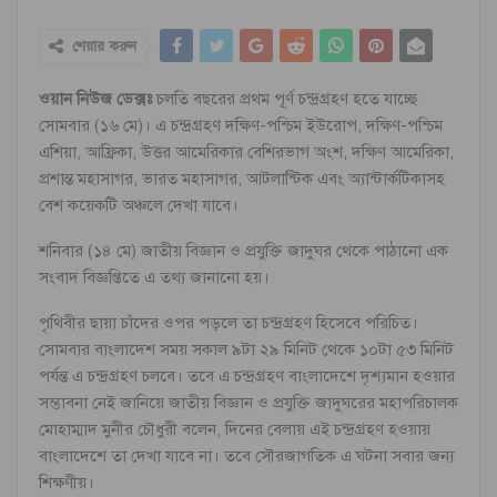
শেয়ার করুন
ওয়ান নিউজ ডেক্সঃ
চলতি বছরের প্রথম পূর্ণ চন্দ্রগ্রহণ হতে যাচ্ছে
সোমবার (১৬ মে)। এ চন্দ্রগ্রহণ দক্ষিণ-পশ্চিম ইউরোপ, দক্ষিণ-পশ্চিম
এশিয়া, আফ্রিকা, উত্তর আমেরিকার বেশিরভাগ অংশ, দক্ষিণ আমেরিকা,
প্রশান্ত মহাসাগর, ভারত মহাসাগর, আটলান্টিক এবং অ্যান্টার্কটিকাসহ
বেশ কয়েকটি অঞ্চলে দেখা যাবে।
শনিবার (১৪ মে) জাতীয় বিজ্ঞান ও প্রযুক্তি জাদুঘর থেকে পাঠানো এক
সংবাদ বিজ্ঞপ্তিতে এ তথ্য জানানো হয়।
পৃথিবীর ছায়া চাঁদের ওপর পড়লে তা চন্দ্রগ্রহণ হিসেবে পরিচিত।
সোমবার বাংলাদেশ সময় সকাল ৯টা ২৯ মিনিট থেকে ১০টা ৫৩ মিনিট
পর্যন্ত এ চন্দ্রগ্রহণ চলবে। তবে এ চন্দ্রগ্রহণ বাংলাদেশে দৃশ্যমান হওয়ার
সম্ভাবনা নেই জানিয়ে জাতীয় বিজ্ঞান ও প্রযুক্তি জাদুঘরের মহাপরিচালক
মোহাম্মাদ মুনীর চৌধুরী বলেন, দিনের বেলায় এই চন্দ্রগ্রহণ হওয়ায়
বাংলাদেশে তা দেখা যাবে না। তবে সৌরজাগতিক এ ঘটনা সবার জন্য
শিক্ষণীয়।