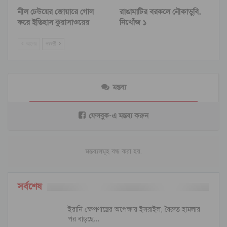
নীল ঢেউয়ের জোয়ারে গোল
রাঙামাটির বরকলে নৌকাডুবি,
করে ইতিহাস কুরাসাওয়ের
নিখোঁজ ১
আগের
পরবর্তী
মন্তব্য
ফেসবুক-এ মন্তব্য করুন
মন্তব্যসমূহ বন্ধ করা হয়.
সর্বশেষ
ইরানি ক্ষেপণাস্ত্রের অপেক্ষায় ইসরাইল; বৈরুত হামলার
পর বাড়ছে…