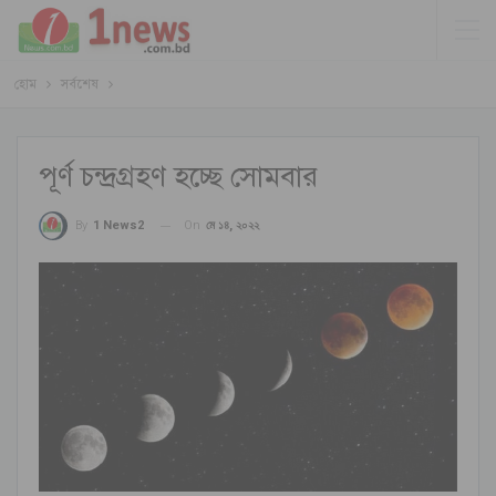
হোম
সর্বশেষ
পূর্ণ চন্দ্রগ্রহণ হচ্ছে সোমবার
On
মে ১৪, ২০২২
By
1 News2