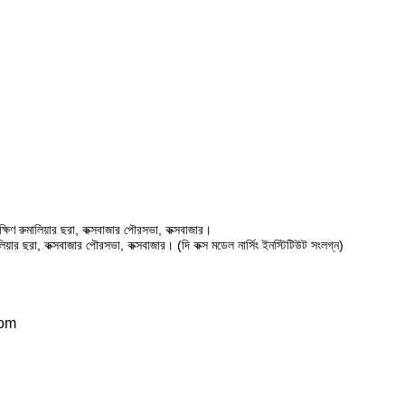
ষিণ রুমালিয়ার ছরা, কক্সবাজার পৌরসভা, কক্সবাজার।
ালিয়ার ছরা, কক্সবাজার পৌরসভা, কক্সবাজার। (দি কক্স মডেল নার্সিং ইনস্টিটিউট সংলগ্ন)
com