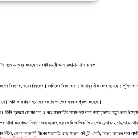
না বলে মন্তব্য করেছেন স্বরাষ্ট্রমন্ত্রী আসাদুজ্জামান খান কামাল।
ন্ত্র দেশের বিরুদ্ধে, ধর্মের বিরুদ্ধে। জঙ্গিদের বিরুদ্ধে দেশের মানুষ ঐক্যবদ্ধ রয়েছে। পুল
।
যাবে। তাই জঙ্গিবাদ দমনে সব ধরণের পদক্ষের সরকার গ্রহণ করেছে।
 কামাল। তিনি প্রথমে জেলার পবা ও পরে মহানগরীর শাহমখদুম থানা কমপ্লেক্সের নতুন ভবন উদ্
পবা থানা কমপ্লেক্স নির্মাণে ব্যয় হয়েছে ছয় কোটি ও ভিকটিম সাপোর্ট সেন্টারসহ শাহমখদুম থা
ান লিটন, জেলা আওয়ামী লীগের সভাপতি ওমর ফারুক চৌধুরী এমপি, আব্দুল ওয়াদুদ দারা এম