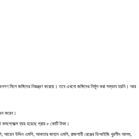
িশ ও জনগণ মিলে জঙ্গিদের নিয়ন্ত্রণ করেছে। তবে এখনো জঙ্গিদের নির্মূল করা সম্ভাব হয়নি। আর
বোধন করেন।
না কমপ্লেক্সে ব্যয় হয়েছে প্রায় ৮ কোটি টাকা।
পি, আয়েন উদ্দিন এমপি, আকতার জাহান এমপি, রাজশাহী রেঞ্জের ডিআইজি খুরশীদ আলম,