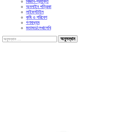
বিজ্ঞান-প্রযুক্তি
অনলাইন পত্রিকা
লাইফস্টাইল
কৃষি ও পরিবেশ
গণমাধ্যম
মতামত/লেখালেখি