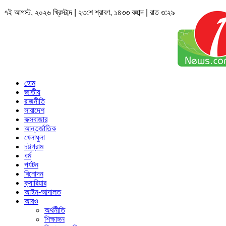
৭ই আগস্ট, ২০২৬ খ্রিস্টাব্দ | ২৩শে শ্রাবণ, ১৪৩৩ বঙ্গাব্দ | রাত ৩:২৯
হোম
জাতীয়
রাজনীতি
সারাদেশ
কক্সবাজার
আন্তর্জাতিক
খেলাধুলা
চট্টগ্রাম
ধর্ম
পর্যটন
বিনোদন
ক্যারিয়ার
আইন-আদালত
আরও
অর্থনীতি
শিক্ষাঙ্গন