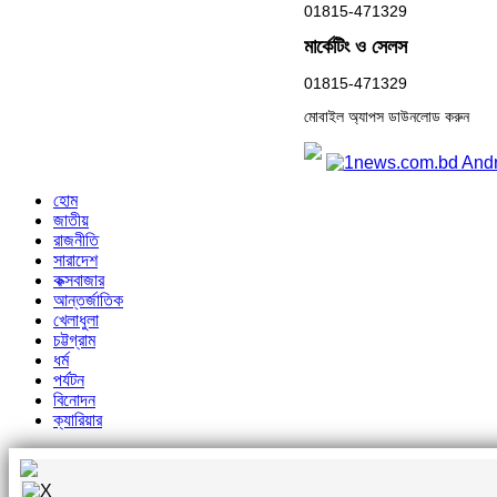
01815-471329
মার্কেটিং ও সেলস
01815-471329
মোবাইল অ্যাপস ডাউনলোড করুন
হোম
জাতীয়
রাজনীতি
সারাদেশ
কক্সবাজার
আন্তর্জাতিক
খেলাধুলা
চট্টগ্রাম
ধর্ম
পর্যটন
বিনোদন
ক্যারিয়ার