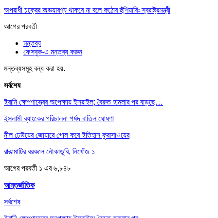
অপরাধী চক্রের অভয়ারণ্য থাকবে না বলে কঠোর হুঁশিয়ারিঃ স্বরাষ্ট্রমন্ত্রী
আগের
পরবর্তী
মন্তব্য
ফেসবুক-এ মন্তব্য করুন
মন্তব্যসমূহ বন্ধ করা হয়.
সর্বশেষ
ইরানি ক্ষেপণাস্ত্রের অপেক্ষায় ইসরাইল; বৈরুত হামলার পর বাড়ছে…
ইসলামী ব্যাংকের পরিচালনা পর্ষদ বাতিল ঘোষণা
নীল ঢেউয়ের জোয়ারে গোল করে ইতিহাস কুরাসাওয়ের
রাঙামাটির বরকলে নৌকাডুবি, নিখোঁজ ১
আগের
পরবর্তী
১ এর ৬,৮৪৮
আন্তর্জাতিক
সর্বশেষ