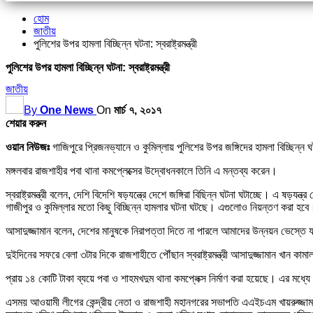
হোম
জাতীয়
পুলিশের উপর হামলা বিচ্ছিন্ন ঘটনা: স্বরাষ্ট্রমন্ত্রী
পুলিশের উপর হামলা বিচ্ছিন্ন ঘটনা: স্বরাষ্ট্রমন্ত্রী
জাতীয়
By
One News
On
মার্চ ৭, ২০১৭
শেয়ার করুন
ওয়ান নিউজঃ
গাজিপুরে প্রিজনভ্যানে ও কুমিল্লায় পুলিশের উপর জঙ্গিদের হামলা বিচ্ছিন্ন ঘট
মঙ্গলবার রাজশাহীর পবা থানা কমপ্লেক্সের উদ্বোধনকালে তিনি এ মন্তব্য করেন।
স্বরাষ্ট্রমন্ত্রী বলেন, দেশি বিদেশি ষড়যন্ত্রে দেশে জঙ্গিরা বিছিন্ন ঘটনা ঘটাচ্ছে। এ ষড়য
গাজীপুর ও কুমিল্লার মতো কিছু বিচ্ছিন্ন হামলার ঘটনা ঘটছে। এগুলোও নিয়ন্তণ করা হবে
আসাদুজ্জামান বলেন, দেশের মানুষকে নিরাপত্তা দিতে না পারলে আমাদের উন্নয়ন ভেস্তে 
দুইদিনের সফরে বেলা ৩টার দিকে রাজশাহীতে পৌঁছান স্বরাষ্ট্রমন্ত্রী আসাদুজ্জামান খান
প্রায় ১৪ কোটি টাকা ব্যয়ে পবা ও শাহমখদুম থানা কমপ্লেক্স নির্মাণ করা হয়েছে। এর মধ্যে 
এসময় আওয়ামী লীগের কেন্দ্রীয় নেতা ও রাজশাহী মহানগরের সভাপতি এএইচএম খায়রুজ্জাম