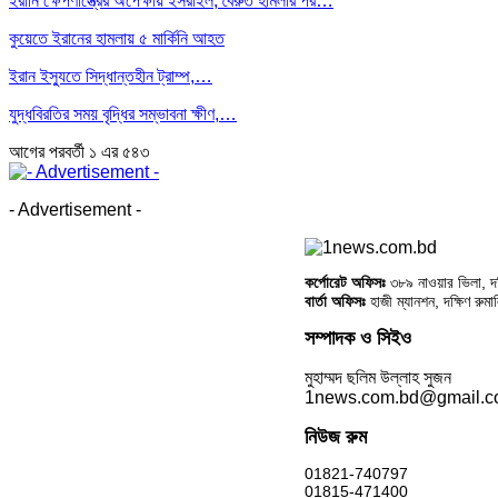
ইরানি ক্ষেপণাস্ত্রের অপেক্ষায় ইসরাইল; বৈরুত হামলার পর…
কুয়েতে ইরানের হামলায় ৫ মার্কিনি আহত
ইরান ইস্যুতে সিদ্ধান্তহীন ট্রাম্প,…
যুদ্ধবিরতির সময় বৃদ্ধির সম্ভাবনা ক্ষীণ,…
আগের
পরবর্তী
১ এর ৫৪৩
- Advertisement -
কর্পোরেট অফিসঃ
৩৮৯ নাওয়ার ভিলা, দক্
বার্তা অফিসঃ
হাজী ম্যানশন, দক্ষিণ রুম
সম্পাদক ও সিইও
মুহাম্মদ ছলিম উল্লাহ সুজন
1news.com.bd@gmail.
নিউজ রুম
01821-740797
01815-471400