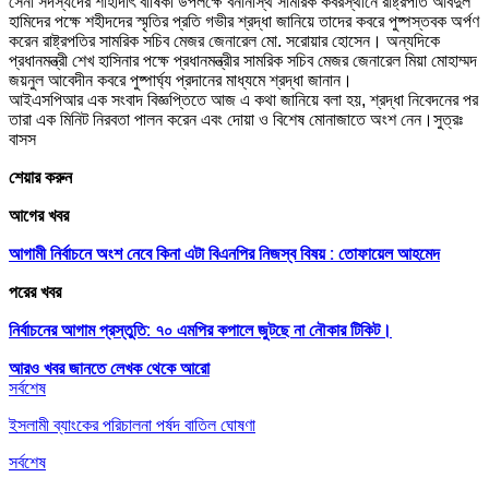
সেনা সদস্যদের শাহাদাৎ বার্ষিকী উপলক্ষে বনানীস্থ সামরিক কবরস্থানে রাষ্ট্রপতি আবদুল
হামিদের পক্ষে শহীদদের স্মৃতির প্রতি গভীর শ্রদ্ধা জানিয়ে তাদের কবরে পুষ্পস্তবক অর্পণ
করেন রাষ্ট্রপতির সামরিক সচিব মেজর জেনারেল মো. সরোয়ার হোসেন। অন্যদিকে
প্রধানমন্ত্রী শেখ হাসিনার পক্ষে প্রধানমন্ত্রীর সামরিক সচিব মেজর জেনারেল মিয়া মোহাম্মদ
জয়নুল আবেদীন কবরে পুষ্পার্ঘ্য প্রদানের মাধ্যমে শ্রদ্ধা জানান।
আইএসপিআর এক সংবাদ বিজ্ঞপ্তিতে আজ এ কথা জানিয়ে বলা হয়, শ্রদ্ধা নিবেদনের পর
তারা এক মিনিট নিরবতা পালন করেন এবং দোয়া ও বিশেষ মোনাজাতে অংশ নেন।সুত্রঃ
বাসস
শেয়ার করুন
আগের খবর
আগামী নির্বাচনে অংশ নেবে কিনা এটা বিএনপির নিজস্ব বিষয় : তোফায়েল আহমেদ
পরের খবর
নির্বাচনের আগাম প্রস্তুতি: ৭০ এমপির কপালে জুটছে না নৌকার টিকিট।
আরও খবর জানতে
লেখক থেকে আরো
সর্বশেষ
ইসলামী ব্যাংকের পরিচালনা পর্ষদ বাতিল ঘোষণা
সর্বশেষ