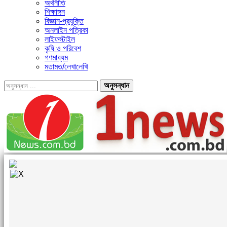
অর্থনীতি
শিক্ষাঙ্গন
বিজ্ঞান-প্রযুক্তি
অনলাইন পত্রিকা
লাইফস্টাইল
কৃষি ও পরিবেশ
গণমাধ্যম
মতামত/লেখালেখি