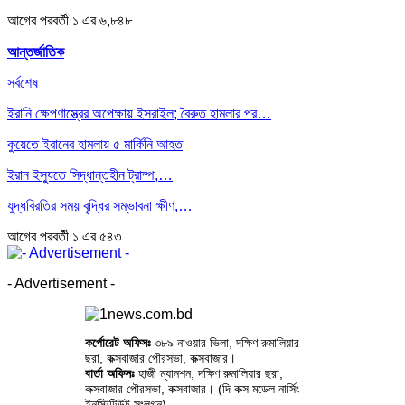
আগের
পরবর্তী
১ এর ৬,৮৪৮
আন্তর্জাতিক
সর্বশেষ
ইরানি ক্ষেপণাস্ত্রের অপেক্ষায় ইসরাইল; বৈরুত হামলার পর…
কুয়েতে ইরানের হামলায় ৫ মার্কিনি আহত
ইরান ইস্যুতে সিদ্ধান্তহীন ট্রাম্প,…
যুদ্ধবিরতির সময় বৃদ্ধির সম্ভাবনা ক্ষীণ,…
আগের
পরবর্তী
১ এর ৫৪৩
- Advertisement -
কর্পোরেট অফিসঃ
৩৮৯ নাওয়ার ভিলা, দক্ষিণ রুমালিয়ার
ছরা, কক্সবাজার পৌরসভা, কক্সবাজার।
বার্তা অফিসঃ
হাজী ম্যানশন, দক্ষিণ রুমালিয়ার ছরা,
কক্সবাজার পৌরসভা, কক্সবাজার। (দি কক্স মডেল নার্সিং
ইনস্টিটিউট সংলগ্ন)