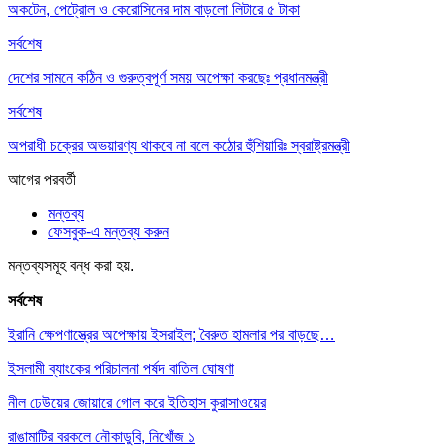
অকটেন, পেট্রোল ও কেরোসিনের দাম বাড়লো লিটারে ৫ টাকা
সর্বশেষ
দেশের সামনে কঠিন ও গুরুত্বপূর্ণ সময় অপেক্ষা করছেঃ প্রধানমন্ত্রী
সর্বশেষ
অপরাধী চক্রের অভয়ারণ্য থাকবে না বলে কঠোর হুঁশিয়ারিঃ স্বরাষ্ট্রমন্ত্রী
আগের
পরবর্তী
মন্তব্য
ফেসবুক-এ মন্তব্য করুন
মন্তব্যসমূহ বন্ধ করা হয়.
সর্বশেষ
ইরানি ক্ষেপণাস্ত্রের অপেক্ষায় ইসরাইল; বৈরুত হামলার পর বাড়ছে…
ইসলামী ব্যাংকের পরিচালনা পর্ষদ বাতিল ঘোষণা
নীল ঢেউয়ের জোয়ারে গোল করে ইতিহাস কুরাসাওয়ের
রাঙামাটির বরকলে নৌকাডুবি, নিখোঁজ ১