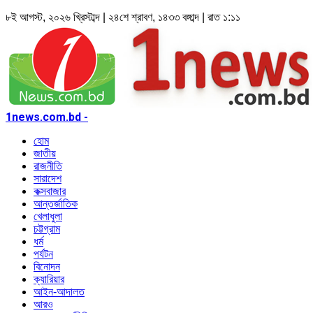
৮ই আগস্ট, ২০২৬ খ্রিস্টাব্দ | ২৪শে শ্রাবণ, ১৪৩৩ বঙ্গাব্দ | রাত ১:১১
1news.com.bd -
হোম
জাতীয়
রাজনীতি
সারাদেশ
কক্সবাজার
আন্তর্জাতিক
খেলাধুলা
চট্টগ্রাম
ধর্ম
পর্যটন
বিনোদন
ক্যারিয়ার
আইন-আদালত
আরও