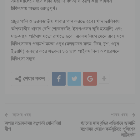
সময় টয়লেটে বসে থাকা ইত্যাদি বদভ্যাস ত্যাগ করা পাইলস
চিকিৎসায় অত্যন্ত গুরুত্বপূর্ণ।
প্রচুর পানি ও তরলজাতীয় খাবার পান করতে হবে। খাদ্যতালিকায়
আঁশজাতীয় খাবার বেশি (শাকসবজি, ইসপগুলের ভুষি ইত্যাদি) এবং
মাছ-মাংস পরিমাণ মতো রাখতে হবে। এরকম নিয়ম মেনে এবং সঙ্গে
চিকিৎসকের পরামর্শ মতো ওষুধ (মলদ্বারের মলম, ক্রিম, ঢুশ, ওষুধ
ইত্যাদি) ব্যবহার করে শতকরা ৮০ ভাগ পাইলস বিনা অপারেশনে
চিকিৎসা সম্ভব।
শেয়ার করুন
আগের খবর
পরের খবর
অপার সম্ভাবনাময় রত্নগর্ভা সোনাদিয়া
গ্যাসের দাম বৃদ্ধির প্রতিবাদে জ্বালানি
দ্বীপ
মন্ত্রণালয় ঘেরাও কর্মসূচিতে পুলিশের
লাঠিপেটা