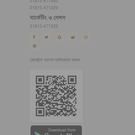
01815-471400
01815-471329
মার্কেটিং ও সেলস
01815-471329
মোবাইল অ্যাপস ডাউনলোড করুন