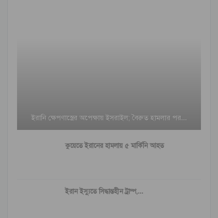
ইরানি ক্ষেপণাস্ত্রের অপেক্ষায় ইসরাইল; বৈরুত হামলার পর…
কুয়েতে ইরানের হামলায় ৫ মার্কিনি আহত
ইরান ইস্যুতে সিদ্ধান্তহীন ট্রাম্প,…