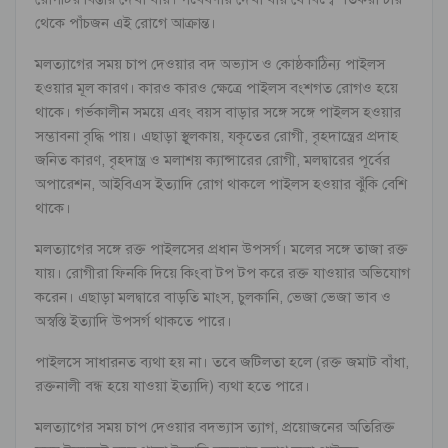
থেকে পাঁচজন এই রোগে আক্রান্ত।
মলত্যাগের সময় চাপ দেওয়ার বদ অভ্যাস ও কোষ্ঠকাঠিন্য পাইলস
হওয়ার মূল কারণ। কারও কারও ক্ষেত্রে পাইলস বংশগত রোগও হয়ে
থাকে। গর্ভকালীন সময়ে এবং বয়স বাড়ার সঙ্গে সঙ্গে পাইলস হওয়ার
সম্ভাবনা বৃদ্ধি পায়। এছাড়া স্থূলকায়, যকৃতের রোগী, বৃহদান্ত্রের প্রদাহ
জনিত কারণ, বৃহদান্ত্র ও মলাশয় ক্যান্সারের রোগী, মলদ্বারের পূর্বের
অপারেশন, আইবিএস ইত্যাদি রোগ থাকলে পাইলস হওয়ার ঝুঁকি বেশি
থাকে।
মলত্যাগের সঙ্গে রক্ত পাইলসের প্রধান উপসর্গ। মলের সঙ্গে তাজা রক্ত
যায়। রোগীরা ফিনকি দিয়ে কিংবা টপ টপ করে রক্ত যাওয়ার অভিযোগ
করেন। এছাড়া মলদ্বারে বাড়তি মাংস, চুলকানি, ভেজা ভেজা ভাব ও
অস্বস্তি ইত্যাদি উপসর্গ থাকতে পারে।
পাইলসে সাধারনত ব্যথা হয় না। তবে জটিলতা হলে (রক্ত জমাট বাঁধা,
রক্তনালী বন্ধ হয়ে যাওয়া ইত্যাদি) ব্যথা হতে পারে।
মলত্যাগের সময় চাপ দেওয়ার বদভ্যাস ত্যাগ, প্রয়োজনের অতিরিক্ত