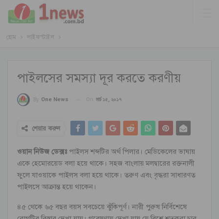
হোম
লাইফস্টাইল
পাইলসের সমস্যা দূর করতে করণীয়
On
মার্চ ১৫, ২০১৭
By
One News
শেয়ার করুন
ওয়ান নিউজ ডেক্সঃ
পাইলস শব্দটির অর্থ পিলার। মেডিকেলের ভাষায়
একে হেমোরয়েড বলা হয়ে থাকে। সহজ বাংলায় মলদ্বারের রক্তনালী
ফুলে যাওয়াকে পাইলস বলা হয়ে থাকে। তরুণ এবং বৃদ্ধরা সাধারণত
পাইলসে আক্রান্ত হয়ে থাকেন।
৪৫ থেকে ৬৫ বছর বয়স সবচেয়ে ঝুঁকিপূর্ণ। নারী পুরুষ নির্বিশেষে
রোগটির বিস্তার দেখা যায়। গবেষণায় দেখা যায় যে বিশ্বে শতকরা চার