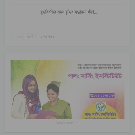
যুদ্ধবিরতির সময় বৃদ্ধির সম্ভাবনা ক্ষীণ,…
আগের
পরবর্তী
১ এর ৫৪৩
- Advertisement -