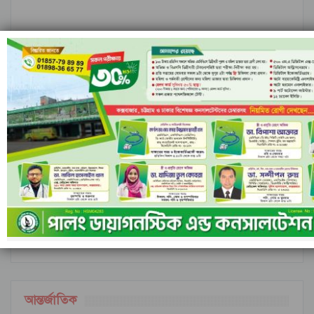
নীল ঢেউয়ের জোয়ারে গোল করে ইতিহাস কুরাসাওয়ের
রাঙামাটির বরকলে নৌকাডুবি, নিখোঁজ ১
আগের
পরবর্তী
১ এর ৬,৮৪৮
আন্তর্জাতিক