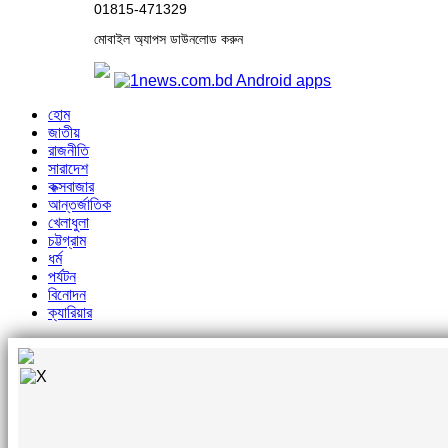
01815-471329
মোবাইল অ্যাপস ডাউনলোড করুন
হোম
জাতীয়
রাজনীতি
সারাদেশ
কক্সবাজার
আন্তর্জাতিক
খেলাধুলা
চট্টগ্রাম
ধর্ম
পর্যটন
বিনোদন
ক্যারিয়ার