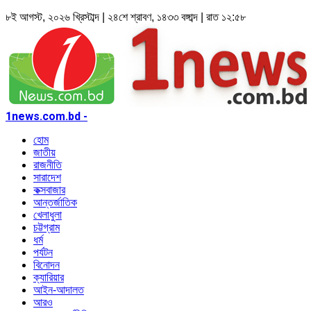
৮ই আগস্ট, ২০২৬ খ্রিস্টাব্দ | ২৪শে শ্রাবণ, ১৪৩৩ বঙ্গাব্দ | রাত ১২:৫৮
1news.com.bd -
হোম
জাতীয়
রাজনীতি
সারাদেশ
কক্সবাজার
আন্তর্জাতিক
খেলাধুলা
চট্টগ্রাম
ধর্ম
পর্যটন
বিনোদন
ক্যারিয়ার
আইন-আদালত
আরও