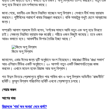
বাড়তি মেদ ঝড়াতে হবে। কমাতে হবে ওজন। অপু বিশ্বাসও তা–ই করছেন। নতুন এক
অপু হয়ে ফিরতে চান দর্শকদের কাছে।
জানা গেছে, বনানীর এক জিমে নিয়মিত যাচ্ছেন অপু বিশ্বাস। সেখানে দীর্ঘ সময় ব্যায়াম
করছেন। পুষ্টিবিদের পরামর্শে খাবার নিয়ন্ত্রণ করছেন। বাকি সময়টুকু শুধুই ছেলে আব্রামের
জন্য।
সম্প্রতি আলাপ প্রসঙ্গে তিনি বলেন, ‘দর্শকের সামনে আমি নতুন এক অপু হয়ে ফিরতে
চাই। সেজন্য নিয়মিত ব্যায়াম শুরু করেছি। শরীরে ওজন কিছুটা কমেছে। তবে ওজন
আরও কমাতে হবে। আকর্ষণীয় ফিগার তৈরির ইচ্ছা আছে।’
জিমে অপু বিশ্বাস
জানালেন, এবার ঈদের জন্য দুটি অনুষ্ঠানে অংশ নিয়েছেন। মাছরাঙা টিভির ‘রাঙা সকাল’
আর এশিয়ান টিভির একটি অনুষ্ঠানে। ২০ আগস্ট নতুন একটি বিজ্ঞাপনচিত্রের কাজ
করবেন। এখানে মডেল হবেন রিয়াজ আর অপু বিশ্বাস।
গত ঈদুল ফিতরে প্রেক্ষাগৃহে মুক্তি পায় শাকিব খান ও অপু বিশ্বাস অভিনীত ‘রাজনীতি’
ছবিটি। বুলবুল বিশ্বাস পরিচালিত ছবিটি এখনো প্রেক্ষাগৃহে চলছে।
শেয়ার করুন
আগের খবর
রিয়ালকে ‘গার্ড অব অনার’ দেবে বার্সা?