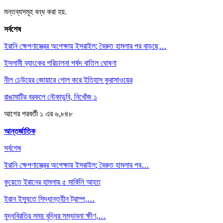
মন্তব্যসমূহ বন্ধ করা হয়.
সর্বশেষ
ইরানি ক্ষেপণাস্ত্রের অপেক্ষায় ইসরাইল; বৈরুত হামলার পর বাড়ছে…
ইসলামী ব্যাংকের পরিচালনা পর্ষদ বাতিল ঘোষণা
নীল ঢেউয়ের জোয়ারে গোল করে ইতিহাস কুরাসাওয়ের
রাঙামাটির বরকলে নৌকাডুবি, নিখোঁজ ১
আগের
পরবর্তী
১ এর ৬,৮৪৮
আন্তর্জাতিক
সর্বশেষ
ইরানি ক্ষেপণাস্ত্রের অপেক্ষায় ইসরাইল; বৈরুত হামলার পর…
কুয়েতে ইরানের হামলায় ৫ মার্কিনি আহত
ইরান ইস্যুতে সিদ্ধান্তহীন ট্রাম্প,…
যুদ্ধবিরতির সময় বৃদ্ধির সম্ভাবনা ক্ষীণ,…