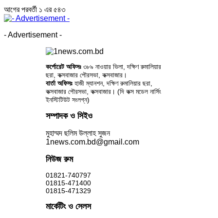
আগের
পরবর্তী
১ এর ৫৪৩
- Advertisement -
কর্পোরেট অফিসঃ
৩৮৯ নাওয়ার ভিলা, দক্ষিণ রুমালিয়ার
ছরা, কক্সবাজার পৌরসভা, কক্সবাজার।
বার্তা অফিসঃ
হাজী ম্যানশন, দক্ষিণ রুমালিয়ার ছরা,
কক্সবাজার পৌরসভা, কক্সবাজার। (দি কক্স মডেল নার্সিং
ইনস্টিটিউট সংলগ্ন)
সম্পাদক ও সিইও
মুহাম্মদ ছলিম উল্লাহ সুজন
1news.com.bd@gmail.com
নিউজ রুম
01821-740797
01815-471400
01815-471329
মার্কেটিং ও সেলস