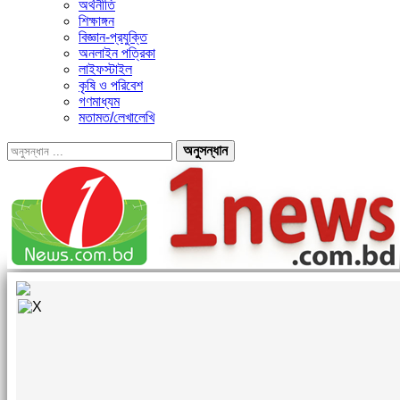
অর্থনীতি
শিক্ষাঙ্গন
বিজ্ঞান-প্রযুক্তি
অনলাইন পত্রিকা
লাইফস্টাইল
কৃষি ও পরিবেশ
গণমাধ্যম
মতামত/লেখালেখি