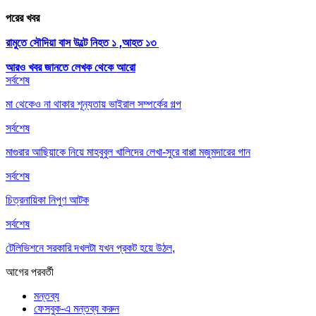
পরের খবর
রামুতে সৌদিয়া বাস উল্টে নিহত ১ ,আহত ১৩
আরও খবর জানতে
লেখক থেকে আরো
সর্বশেষ
মা থেকেও না থাকার শূন্যতায় ভাইরাল সম্পর্কের গল্প
সর্বশেষ
মাগুরার আছিয়াকে নিয়ে মাহবুবুল খালিদের লেখা-সুরে বাপ্পা মজুমদারের গান
সর্বশেষ
চিত্রনায়িকা নিপুণ আটক
সর্বশেষ
টেলিভিশনে সরকারি দখলটা যখন প্রকট হয়ে উঠল,
আগের
পরবর্তী
মন্তব্য
ফেসবুক-এ মন্তব্য করুন